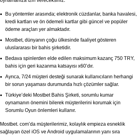
oynamanıza izin vereceksiniz.
Bu yöntemler arasında; elektronik cüzdanlar, banka havalesi,
kredi kartları ve ön ödemeli kartlar gibi güncel ve popüler
ödeme araçları yer almaktadır.
Mostbet, dünyanın çoğu ülkesinde faaliyet gösteren
uluslararası bir bahis şirketidir.
Bedava spinlerden elde edilen maksimum kazanç 750 TRY,
bahis için geri kazanma katsayısı x60’dır.
Ayrıca, 7/24 müşteri desteği sunarak kullanıcıların herhangi
bir sorun yaşaması durumunda hızlı çözümler sağlar.
Türkiye’deki Mostbet Bahis Şirketi, sorumlu kumar
oynamanın önemini bilerek müşterilerini korumak için
Sorumlu Oyun önlemleri kullanır.
Mostbet. com’da müşterilerimiz, kolaylık empieza esneklik
sağlayan özel iOS ve Android uygulamalarının yanı sıra