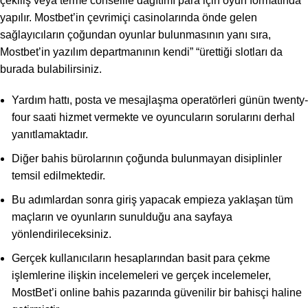
çekiliş veya terme conseillé dağıtımı para için oyun formatında
yapılır. Mostbet’in çevrimiçi casinolarında önde gelen
sağlayıcıların çoğundan oyunlar bulunmasının yanı sıra,
Mostbet’in yazılım departmanının kendi” “ürettiği slotları da
burada bulabilirsiniz.
Yardım hattı, posta ve mesajlaşma operatörleri günün twenty-
four saati hizmet vermekte ve oyuncuların sorularını derhal
yanıtlamaktadır.
Diğer bahis bürolarının çoğunda bulunmayan disiplinler
temsil edilmektedir.
Bu adımlardan sonra giriş yapacak empieza yaklaşan tüm
maçların ve oyunların sunulduğu ana sayfaya
yönlendirileceksiniz.
Gerçek kullanıcıların hesaplarından basit para çekme
işlemlerine ilişkin incelemeleri ve gerçek incelemeler,
MostBet’i online bahis pazarında güvenilir bir bahisçi haline