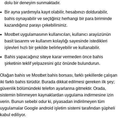
dolu bir deneyim sunmaktadır.
Bir ayna yardımıyla kayıt olabilir, hesabınızı doldurabilir,
bahis oynayabilir ve seçtiğiniz herhangi bir para biriminde
kazandığınız parayı çekebilirsiniz.
Mostbet uygulamasının kullanıcıları, kullanıcı arayüzünün
basit tasarımı ve kullanım kolaylığı sayesinde istedikleri
işlevleri hızlı bir şekilde belirleyebilir ve kullanabilir.
Bahis yapacağınız siteye karar vermeden önce bahis
şirketinin teklif yelpazesini göz önünde bulundurun.
Olağan bahis ve Mostbet bahis borsası, farklı şekillerde çalışan
iki farklı bahis türüdür. Burada dikkat edilmesi gereken ilk şey;
güvenlik bölümündeki telefon ayarlarına gitmektir. Orada,
sistemin bilinmeyen kaynaklardan uygulama indirmesine izin
verin. Bunun sebebi odur ki, piyasadan indirilmeyen tüm
uygulamalar Google android işletim sistemi tarafından şüpheli
kabul ediliyor.