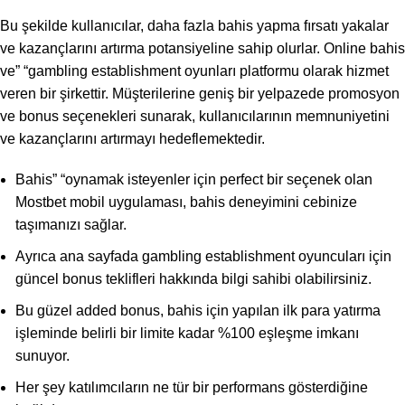
Bu şekilde kullanıcılar, daha fazla bahis yapma fırsatı yakalar
ve kazançlarını artırma potansiyeline sahip olurlar. Online bahis
ve” “gambling establishment oyunları platformu olarak hizmet
veren bir şirkettir. Müşterilerine geniş bir yelpazede promosyon
ve bonus seçenekleri sunarak, kullanıcılarının memnuniyetini
ve kazançlarını artırmayı hedeflemektedir.
Bahis” “oynamak isteyenler için perfect bir seçenek olan
Mostbet mobil uygulaması, bahis deneyimini cebinize
taşımanızı sağlar.
Ayrıca ana sayfada gambling establishment oyuncuları için
güncel bonus teklifleri hakkında bilgi sahibi olabilirsiniz.
Bu güzel added bonus, bahis için yapılan ilk para yatırma
işleminde belirli bir limite kadar %100 eşleşme imkanı
sunuyor.
Her şey katılımcıların ne tür bir performans gösterdiğine