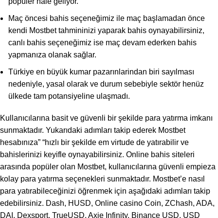
popüler hale geliyor.
Maç öncesi bahis seçeneğimiz ile maç başlamadan önce
kendi Mostbet tahmininizi yaparak bahis oynayabilirsiniz,
canlı bahis seçeneğimiz ise maç devam ederken bahis
yapmanıza olanak sağlar.
Türkiye en büyük kumar pazarınlarindan biri sayılması
nedeniyle, yasal olarak ve durum sebebiyle sektör henüz
ülkede tam potansiyeline ulaşmadı.
Kullanıcılarına basit ve güvenli bir şekilde para yatırma imkanı
sunmaktadır. Yukarıdaki adımları takip ederek Mostbet
hesabınıza” “hızlı bir şekilde em virtude de yatırabilir ve
bahislerinizi keyifle oynayabilirsiniz. Online bahis siteleri
arasında popüler olan Mostbet, kullanıcılarına güvenli empieza
kolay para yatırma seçenekleri sunmaktadır. Mostbet’e nasıl
para yatırabileceğinizi öğrenmek için aşağıdaki adımları takip
edebilirsiniz. Dash, HUSD, Online casino Coin, ZChash, ADA,
DAI, Dexsport, TrueUSD, Axie Infinity, Binance USD, USD