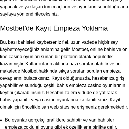
yapacak ve yaklaşan tüm maçların ve oyunların sunulduğu ana
sayfaya yönlendirileceksiniz.
Mostbet’de Kayıt Empieza Yoklama
Bu, bazı bahisleri kaybetseniz fiel, uzun vadede hiçbir şey
kaybetmeyeceğiniz anlamına gelir. Mostbet, online bahis ve on
line casino oyunları sunan bir platform olarak popülerlik
kazanmıştır. Kullanıcıların aklında bazı sorular olabilir ve bu
makalede Mostbet hakkında sıkça sorulan soruları empieza
cevaplarını bulacaksınız. Kayıt olduğunuzda, hesabınıza giriş
yapabilir ve sunduğu çeşitli bahis empieza casino oyunlarının
keyfini çıkarabilirsiniz. Hesabınıza em virtude de yatırarak
bahis yapabilir veya casino oyunlarına katılabilirsiniz. Kayıt
olmak için öncelikle sah web sitesine erişmeniz gerekmektedir.
Bu oyunlar gerçekçi grafiklere sahiptir ve yan bahisler
empieza çoklu el oyunu gibi ek özelliklerle birlikte gelir.