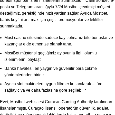
süredir spor bahisleri hizmetlerini sunmaktadır. Canlı sohbet, e-
posta ve Telegram aracılığıyla 7/24 Mostbet çevrimiçi müşteri
desteğimiz, gerektiğinde hızlı yardım sağlar. Ayrıca Mostbet,
bahis keyfini artırmak için çeşitli promosyonlar ve teklifler
sunmaktadır.
Most casino sitesinde sadece kayıt olmanız bile bonuslar ve
kazançlar elde etmenize olanak tanır.
MostBet müşterisi geçtiğimiz ay oyunla ilgili olumlu
izlenimlerini paylaştı.
Banka havalesi, en yaygın ve güvenilir para çekme
yöntemlerinden biridir.
Ayrıca slot makineleri uygun filtreler kullanılarak – türe,
sağlayıcıya ve daha fazlasına göre seçilebilir.
Evet, Mostbet web sitesi Curacao Gaming Authority tarafından
lisanslanmıştır. Curaçao lisansı, operatörün güvenlik, adalet,
dürüstlük ve diğer önemli faktörlerde katı standartlara uymasını