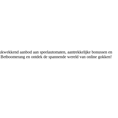
drukwekkend aanbod aan speelautomaten, aantrekkelijke bonussen en
bij Betboomerang en ontdek de spannende wereld van online gokken!