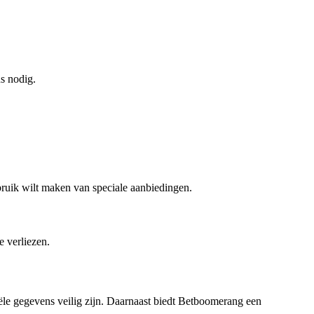
s nodig.
bruik wilt maken van speciale aanbiedingen.
e verliezen.
ële gegevens veilig zijn. Daarnaast biedt Betboomerang een