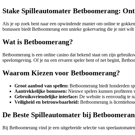
Stake Spilleautomater Betboomerang: Ont
Als je op zoek bent naar een opwindende manier om online te gokken
bonussen biedt Betboomerang een unieke gokervaring die je niet wilt 
Wat is Betboomerang?
Betboomerang is een online casino dat bekend staat om zijn gebruiksvri
speelomgeving. Of je nu een ervaren speler bent of net begint, Betbo
Waarom Kiezen voor Betboomerang?
Groot aanbod van spellen:
Betboomerang biedt honderden sp
Aantrekkelijke bonussen:
Nieuwe spelers kunnen profiteren v
Gebruiksvriendelijke interface:
De website is eenvoudig te nav
Veiligheid en betrouwbaarheid:
Betboomerang is licentiehou
De Beste Spilleautomater bij Betboomeran
Bij Betboomerang vind je een uitgebreide selectie van speelautomaten, 