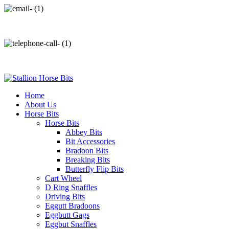
info@stallionhorsebits.com
+92 321 7152261
Home
About Us
Horse Bits
Horse Bits
Abbey Bits
Bit Accessories
Bradoon Bits
Breaking Bits
Butterfly Flip Bits
Cart Wheel
D Ring Snaffles
Driving Bits
Eggutt Bradoons
Eggbutt Gags
Eggbut Snaffles