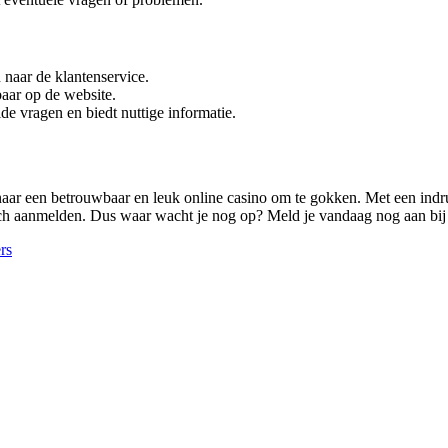
naar de klantenservice.
baar op de website.
e vragen en biedt nuttige informatie.
 naar een betrouwbaar en leuk online casino om te gokken. Met een in
s zich aanmelden. Dus waar wacht je nog op? Meld je vandaag nog aan 
rs