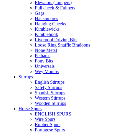
Elevators (Jumpers)
Full cheek & Fulmers
Gags
Hackamores
Hanging Cheeks
Kimblewicks
Kimblehook
Liverpool Driving Bits
Loose Ring Snaffle Bradoons
None Metal
Pelhams
Pony Bits
Universals
Wey Mouths
Stirrups
English Stirrups
Safety Stirrups
Spanish Stirrups
Western Stirrups
Wooden Stirrups
Horse Spurs
ENGLISH SPURS
Wire Spurs
Rubber Spurs
Portugese Spurs