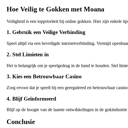
Hoe Veilig te Gokken met Moana
Veiligheid is een topprioriteit bij online gokken. Hier zijn enkele t
1. Gebruik een Veilige Verbinding
Speel altijd via een beveiligde internetverbinding. Vermijd openbaar
2. Stel Limieten in
Het is belangrijk om je speelgedrag in de hand te houden. Stel limi
3. Kies een Betrouwbaar Casino
Zorg ervoor dat je speelt bij een gereguleerd en betrouwbaar casino
4. Blijf Geïnformeerd
Blijf op de hoogte van de laatste ontwikkelingen in de gokindustr
Conclusie