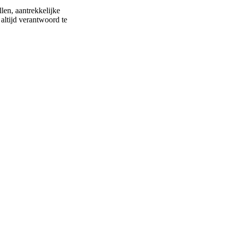
len, aantrekkelijke
altijd verantwoord te