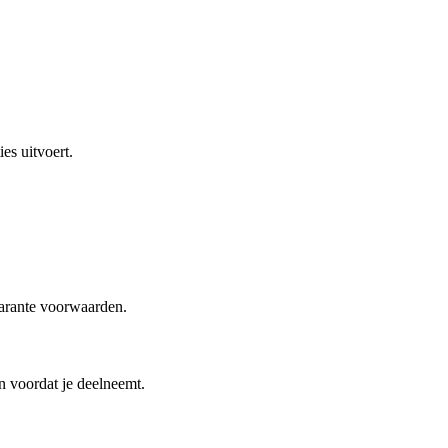
es uitvoert.
sparante voorwaarden.
n voordat je deelneemt.