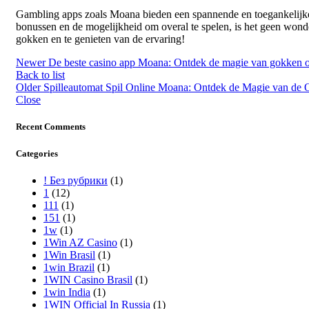
Gambling apps zoals Moana bieden een spannende en toegankelijke m
bonussen en de mogelijkheid om overal te spelen, is het geen wond
gokken en te genieten van de ervaring!
Newer
De beste casino app Moana: Ontdek de magie van gokken o
Back to list
Older
Spilleautomat Spil Online Moana: Ontdek de Magie van de 
Close
Recent Comments
Categories
! Без рубрики
(1)
1
(12)
111
(1)
151
(1)
1w
(1)
1Win AZ Casino
(1)
1Win Brasil
(1)
1win Brazil
(1)
1WIN Casino Brasil
(1)
1win India
(1)
1WIN Official In Russia
(1)