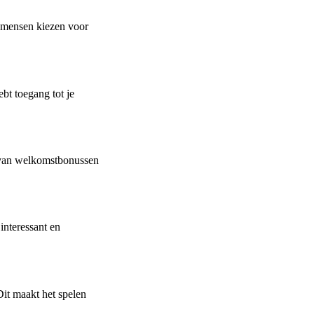
r mensen kiezen voor
bt toegang tot je
n van welkomstbonussen
 interessant en
Dit maakt het spelen