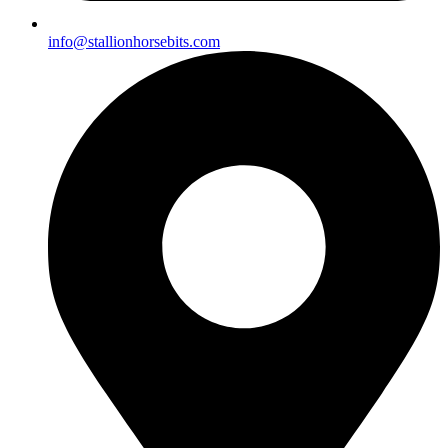
info@stallionhorsebits.com