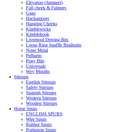
Elevators (Jumpers)
Full cheek & Fulmers
Gags
Hackamores
Hanging Cheeks
Kimblewicks
Kimblehook
Liverpool Driving Bits
Loose Ring Snaffle Bradoons
None Metal
Pelhams
Pony Bits
Universals
Wey Mouths
Stirrups
English Stirrups
Safety Stirrups
Spanish Stirrups
Western Stirrups
Wooden Stirrups
Horse Spurs
ENGLISH SPURS
Wire Spurs
Rubber Spurs
Portugese Spurs