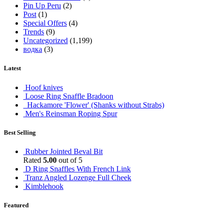
Pin Up Peru
(2)
Post
(1)
Special Offers
(4)
Trends
(9)
Uncategorized
(1,199)
водка
(3)
Latest
Hoof knives
Loose Ring Snaffle Bradoon
Hackamore 'Flower' (Shanks without Strabs)
Men's Reinsman Roping Spur
Best Selling
Rubber Jointed Beval Bit
Rated
5.00
out of 5
D Ring Snaffles With French Link
Tranz Angled Lozenge Full Cheek
Kimblehook
Featured