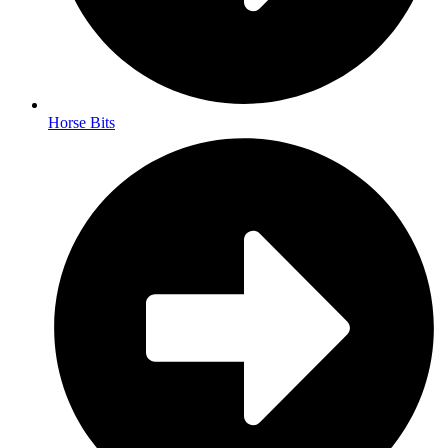
Horse Bits