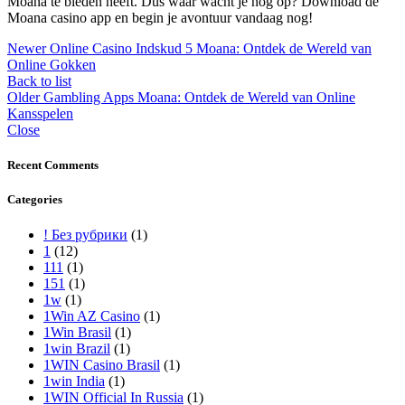
Moana te bieden heeft. Dus waar wacht je nog op? Download de
Moana casino app en begin je avontuur vandaag nog!
Newer
Online Casino Indskud 5 Moana: Ontdek de Wereld van
Online Gokken
Back to list
Older
Gambling Apps Moana: Ontdek de Wereld van Online
Kansspelen
Close
Recent Comments
Categories
! Без рубрики
(1)
1
(12)
111
(1)
151
(1)
1w
(1)
1Win AZ Casino
(1)
1Win Brasil
(1)
1win Brazil
(1)
1WIN Casino Brasil
(1)
1win India
(1)
1WIN Official In Russia
(1)