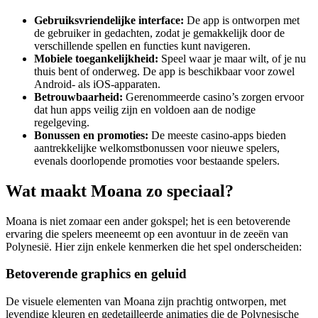
Gebruiksvriendelijke interface:
De app is ontworpen met
de gebruiker in gedachten, zodat je gemakkelijk door de
verschillende spellen en functies kunt navigeren.
Mobiele toegankelijkheid:
Speel waar je maar wilt, of je nu
thuis bent of onderweg. De app is beschikbaar voor zowel
Android- als iOS-apparaten.
Betrouwbaarheid:
Gerenommeerde casino’s zorgen ervoor
dat hun apps veilig zijn en voldoen aan de nodige
regelgeving.
Bonussen en promoties:
De meeste casino-apps bieden
aantrekkelijke welkomstbonussen voor nieuwe spelers,
evenals doorlopende promoties voor bestaande spelers.
Wat maakt Moana zo speciaal?
Moana is niet zomaar een ander gokspel; het is een betoverende
ervaring die spelers meeneemt op een avontuur in de zeeën van
Polynesië. Hier zijn enkele kenmerken die het spel onderscheiden:
Betoverende graphics en geluid
De visuele elementen van Moana zijn prachtig ontworpen, met
levendige kleuren en gedetailleerde animaties die de Polynesische