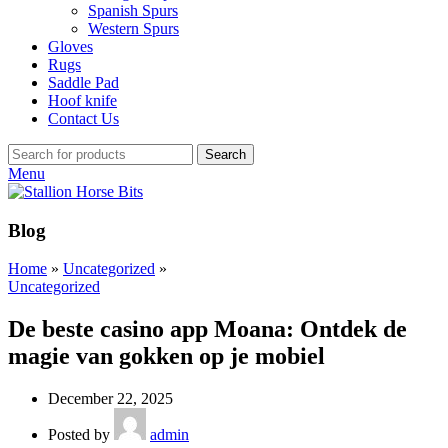
Spanish Spurs
Western Spurs
Gloves
Rugs
Saddle Pad
Hoof knife
Contact Us
Search
Menu
Blog
Home
»
Uncategorized
»
Uncategorized
De beste casino app Moana: Ontdek de
magie van gokken op je mobiel
December 22, 2025
Posted by
admin