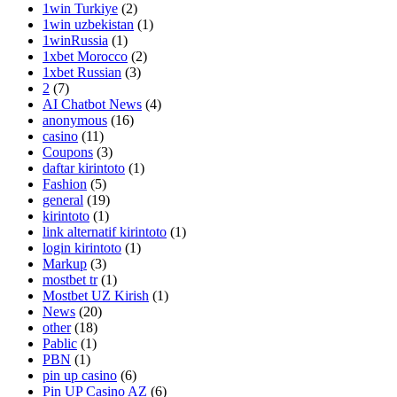
1win Turkiye
(2)
1win uzbekistan
(1)
1winRussia
(1)
1xbet Morocco
(2)
1xbet Russian
(3)
2
(7)
AI Chatbot News
(4)
anonymous
(16)
casino
(11)
Coupons
(3)
daftar kirintoto
(1)
Fashion
(5)
general
(19)
kirintoto
(1)
link alternatif kirintoto
(1)
login kirintoto
(1)
Markup
(3)
mostbet tr
(1)
Mostbet UZ Kirish
(1)
News
(20)
other
(18)
Pablic
(1)
PBN
(1)
pin up casino
(6)
Pin UP Casino AZ
(6)