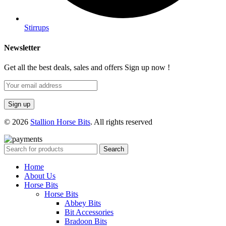
Stirrups
Newsletter
Get all the best deals, sales and offers Sign up now !
© 2026
Stallion Horse Bits
. All rights reserved
Search
Home
About Us
Horse Bits
Horse Bits
Abbey Bits
Bit Accessories
Bradoon Bits