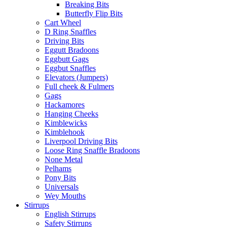
Breaking Bits
Butterfly Flip Bits
Cart Wheel
D Ring Snaffles
Driving Bits
Eggutt Bradoons
Eggbutt Gags
Eggbut Snaffles
Elevators (Jumpers)
Full cheek & Fulmers
Gags
Hackamores
Hanging Cheeks
Kimblewicks
Kimblehook
Liverpool Driving Bits
Loose Ring Snaffle Bradoons
None Metal
Pelhams
Pony Bits
Universals
Wey Mouths
Stirrups
English Stirrups
Safety Stirrups