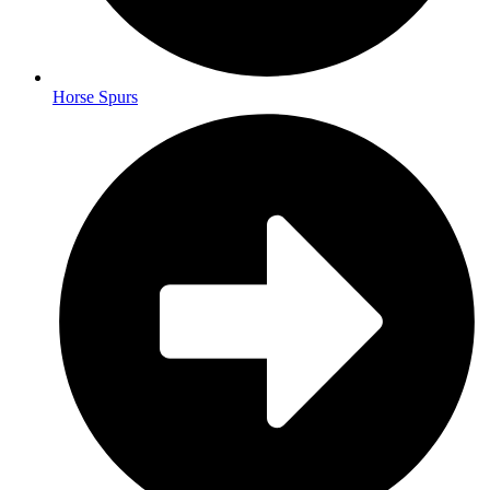
Horse Spurs