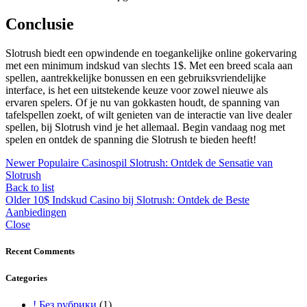
Conclusie
Slotrush biedt een opwindende en toegankelijke online gokervaring
met een minimum indskud van slechts 1$. Met een breed scala aan
spellen, aantrekkelijke bonussen en een gebruiksvriendelijke
interface, is het een uitstekende keuze voor zowel nieuwe als
ervaren spelers. Of je nu van gokkasten houdt, de spanning van
tafelspellen zoekt, of wilt genieten van de interactie van live dealer
spellen, bij Slotrush vind je het allemaal. Begin vandaag nog met
spelen en ontdek de spanning die Slotrush te bieden heeft!
Newer
Populaire Casinospil Slotrush: Ontdek de Sensatie van
Slotrush
Back to list
Older
10$ Indskud Casino bij Slotrush: Ontdek de Beste
Aanbiedingen
Close
Recent Comments
Categories
! Без рубрики
(1)