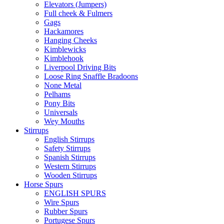
Elevators (Jumpers)
Full cheek & Fulmers
Gags
Hackamores
Hanging Cheeks
Kimblewicks
Kimblehook
Liverpool Driving Bits
Loose Ring Snaffle Bradoons
None Metal
Pelhams
Pony Bits
Universals
Wey Mouths
Stirrups
English Stirrups
Safety Stirrups
Spanish Stirrups
Western Stirrups
Wooden Stirrups
Horse Spurs
ENGLISH SPURS
Wire Spurs
Rubber Spurs
Portugese Spurs