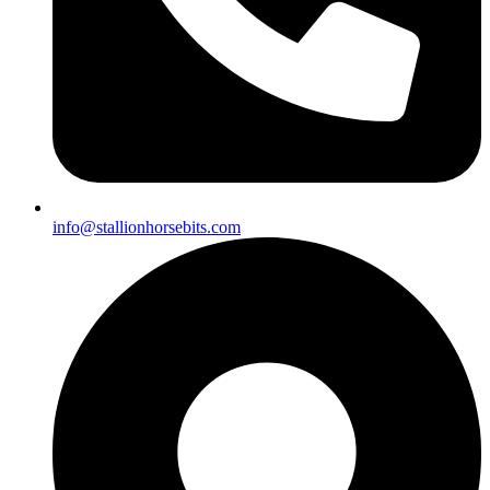
info@stallionhorsebits.com