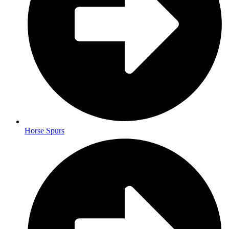
Horse Spurs