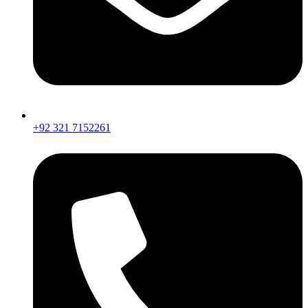
+92 321 7152261