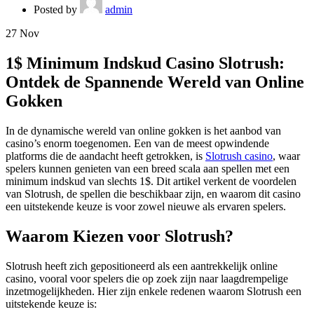
Posted by
admin
27
Nov
1$ Minimum Indskud Casino Slotrush:
Ontdek de Spannende Wereld van Online
Gokken
In de dynamische wereld van online gokken is het aanbod van
casino’s enorm toegenomen. Een van de meest opwindende
platforms die de aandacht heeft getrokken, is
Slotrush casino
, waar
spelers kunnen genieten van een breed scala aan spellen met een
minimum indskud van slechts 1$. Dit artikel verkent de voordelen
van Slotrush, de spellen die beschikbaar zijn, en waarom dit casino
een uitstekende keuze is voor zowel nieuwe als ervaren spelers.
Waarom Kiezen voor Slotrush?
Slotrush heeft zich gepositioneerd als een aantrekkelijk online
casino, vooral voor spelers die op zoek zijn naar laagdrempelige
inzetmogelijkheden. Hier zijn enkele redenen waarom Slotrush een
uitstekende keuze is: