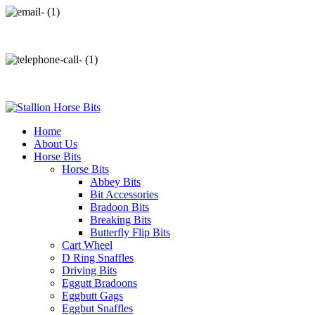
info@stallionhorsebits.com
+92 321 7152261
Home
About Us
Horse Bits
Horse Bits
Abbey Bits
Bit Accessories
Bradoon Bits
Breaking Bits
Butterfly Flip Bits
Cart Wheel
D Ring Snaffles
Driving Bits
Eggutt Bradoons
Eggbutt Gags
Eggbut Snaffles