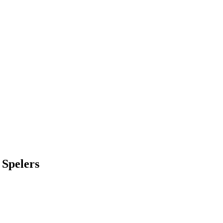
 Spelers