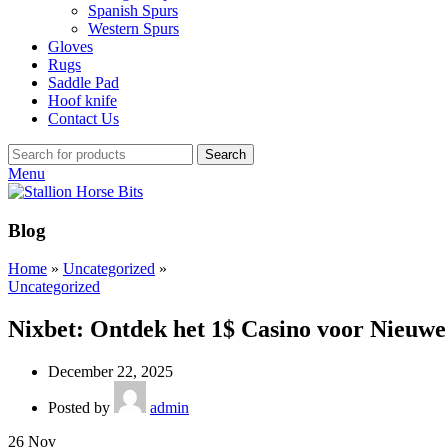
Spanish Spurs
Western Spurs
Gloves
Rugs
Saddle Pad
Hoof knife
Contact Us
Search
Menu
Blog
Home
»
Uncategorized
»
Uncategorized
Nixbet: Ontdek het 1$ Casino voor Nieuwe
December 22, 2025
Posted by
admin
26
Nov