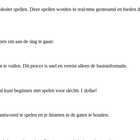
dealer spellen. Deze spellen worden in real-time gestreamd en bieden d
pen om aan de slag te gaan:
e vullen. Dit proces is snel en vereist alleen de basisinformatie.
al kunt beginnen met spelen voor slechts 1 dollar!
antwoord te spelen en je limieten in de gaten te houden.