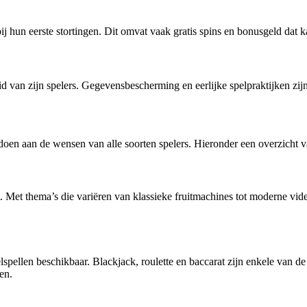
j hun eerste stortingen. Dit omvat vaak gratis spins en bonusgeld dat 
id van zijn spelers. Gegevensbescherming en eerlijke spelpraktijken zijn 
doen aan de wensen van alle soorten spelers. Hieronder een overzicht va
Met thema’s die variëren van klassieke fruitmachines tot moderne video 
felspellen beschikbaar. Blackjack, roulette en baccarat zijn enkele van d
en.