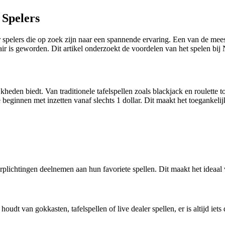
 Spelers
or spelers die op zoek zijn naar een spannende ervaring. Een van de mee
ir is geworden. Dit artikel onderzoekt de voordelen van het spelen bij 
kheden biedt. Van traditionele tafelspellen zoals blackjack en roulette 
e beginnen met inzetten vanaf slechts 1 dollar. Dit maakt het toegankeli
plichtingen deelnemen aan hun favoriete spellen. Dit maakt het ideaal 
udt van gokkasten, tafelspellen of live dealer spellen, er is altijd iets 