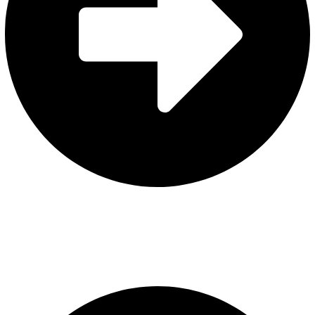
Contact Us
Categories