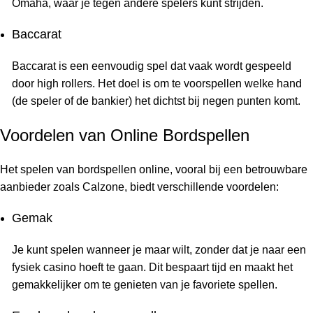
Omaha, waar je tegen andere spelers kunt strijden.
Baccarat
Baccarat is een eenvoudig spel dat vaak wordt gespeeld
door high rollers. Het doel is om te voorspellen welke hand
(de speler of de bankier) het dichtst bij negen punten komt.
Voordelen van Online Bordspellen
Het spelen van bordspellen online, vooral bij een betrouwbare
aanbieder zoals Calzone, biedt verschillende voordelen:
Gemak
Je kunt spelen wanneer je maar wilt, zonder dat je naar een
fysiek casino hoeft te gaan. Dit bespaart tijd en maakt het
gemakkelijker om te genieten van je favoriete spellen.