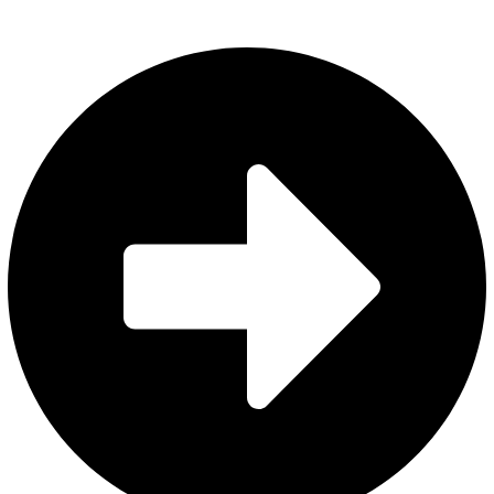
Horse Spurs