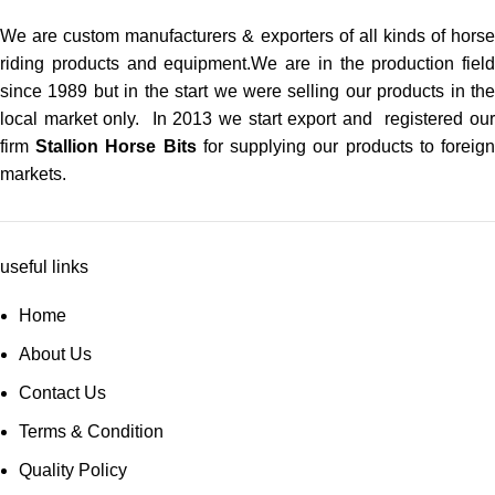
We are custom manufacturers & exporters of all kinds of horse
riding products and equipment.We are in the production field
since 1989 but in the start we were selling our products in the
local market only. In 2013 we start export and registered our
firm
Stallion Horse Bits
for supplying our products to foreig
markets.
useful links
Home
About Us
Contact Us
Terms & Condition
Quality Policy