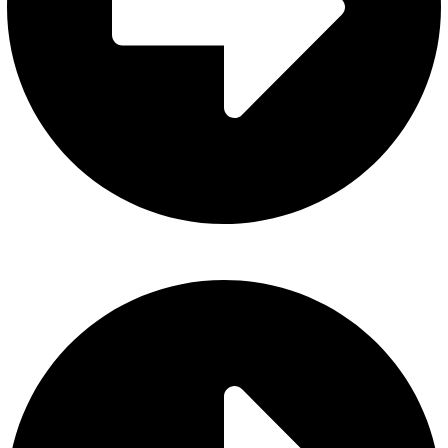
About Us