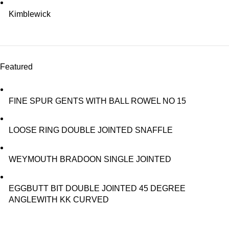
Kimblewick
Featured
FINE SPUR GENTS WITH BALL ROWEL NO 15
LOOSE RING DOUBLE JOINTED SNAFFLE
WEYMOUTH BRADOON SINGLE JOINTED
EGGBUTT BIT DOUBLE JOINTED 45 DEGREE
ANGLEWITH KK CURVED