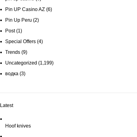
Pin UP Casino AZ
(6)
Pin Up Peru
(2)
Post
(1)
Special Offers
(4)
Trends
(9)
Uncategorized
(1,199)
водка
(3)
Latest
Hoof knives