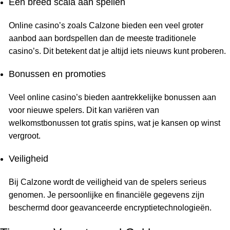
Een breed scala aan spellen
Online casino’s zoals Calzone bieden een veel groter
aanbod aan bordspellen dan de meeste traditionele
casino’s. Dit betekent dat je altijd iets nieuws kunt proberen.
Bonussen en promoties
Veel online casino’s bieden aantrekkelijke bonussen aan
voor nieuwe spelers. Dit kan variëren van
welkomstbonussen tot gratis spins, wat je kansen op winst
vergroot.
Veiligheid
Bij Calzone wordt de veiligheid van de spelers serieus
genomen. Je persoonlijke en financiële gegevens zijn
beschermd door geavanceerde encryptietechnologieën.