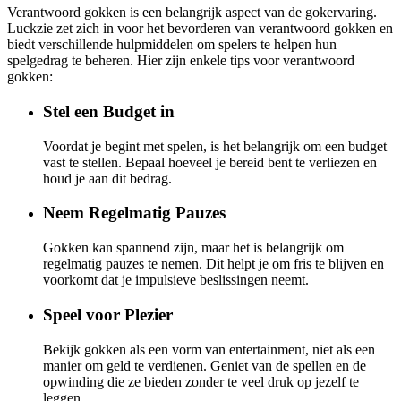
Verantwoord gokken is een belangrijk aspect van de gokervaring.
Luckzie zet zich in voor het bevorderen van verantwoord gokken en
biedt verschillende hulpmiddelen om spelers te helpen hun
spelgedrag te beheren. Hier zijn enkele tips voor verantwoord
gokken:
Stel een Budget in
Voordat je begint met spelen, is het belangrijk om een budget
vast te stellen. Bepaal hoeveel je bereid bent te verliezen en
houd je aan dit bedrag.
Neem Regelmatig Pauzes
Gokken kan spannend zijn, maar het is belangrijk om
regelmatig pauzes te nemen. Dit helpt je om fris te blijven en
voorkomt dat je impulsieve beslissingen neemt.
Speel voor Plezier
Bekijk gokken als een vorm van entertainment, niet als een
manier om geld te verdienen. Geniet van de spellen en de
opwinding die ze bieden zonder te veel druk op jezelf te
leggen.