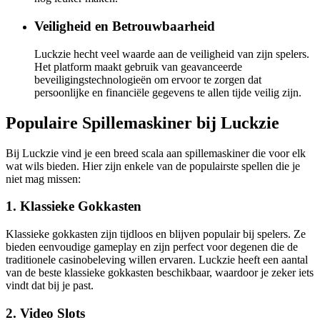
Veiligheid en Betrouwbaarheid
Luckzie hecht veel waarde aan de veiligheid van zijn spelers.
Het platform maakt gebruik van geavanceerde
beveiligingstechnologieën om ervoor te zorgen dat
persoonlijke en financiële gegevens te allen tijde veilig zijn.
Populaire Spillemaskiner bij Luckzie
Bij Luckzie vind je een breed scala aan spillemaskiner die voor elk
wat wils bieden. Hier zijn enkele van de populairste spellen die je
niet mag missen:
1. Klassieke Gokkasten
Klassieke gokkasten zijn tijdloos en blijven populair bij spelers. Ze
bieden eenvoudige gameplay en zijn perfect voor degenen die de
traditionele casinobeleving willen ervaren. Luckzie heeft een aantal
van de beste klassieke gokkasten beschikbaar, waardoor je zeker iets
vindt dat bij je past.
2. Video Slots