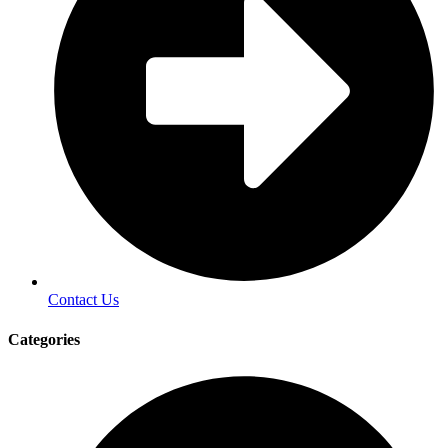
Contact Us
Categories