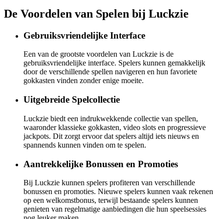
De Voordelen van Spelen bij Luckzie
Gebruiksvriendelijke Interface
Een van de grootste voordelen van Luckzie is de
gebruiksvriendelijke interface. Spelers kunnen gemakkelijk
door de verschillende spellen navigeren en hun favoriete
gokkasten vinden zonder enige moeite.
Uitgebreide Spelcollectie
Luckzie biedt een indrukwekkende collectie van spellen,
waaronder klassieke gokkasten, video slots en progressieve
jackpots. Dit zorgt ervoor dat spelers altijd iets nieuws en
spannends kunnen vinden om te spelen.
Aantrekkelijke Bonussen en Promoties
Bij Luckzie kunnen spelers profiteren van verschillende
bonussen en promoties. Nieuwe spelers kunnen vaak rekenen
op een welkomstbonus, terwijl bestaande spelers kunnen
genieten van regelmatige aanbiedingen die hun speelsessies
nog leuker maken.