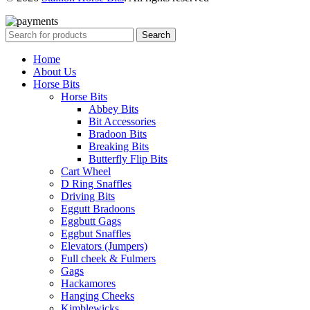
Search
Home
About Us
Horse Bits
Horse Bits
Abbey Bits
Bit Accessories
Bradoon Bits
Breaking Bits
Butterfly Flip Bits
Cart Wheel
D Ring Snaffles
Driving Bits
Eggutt Bradoons
Eggbutt Gags
Eggbut Snaffles
Elevators (Jumpers)
Full cheek & Fulmers
Gags
Hackamores
Hanging Cheeks
Kimblewicks