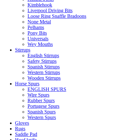
Kimblehook
Liverpool Driving Bits
Loose Ring Snaffle Bradoons
None Metal
Pelhams
Pony Bits
Universals
Wey Mouths
Stirrups
English Stirrups
Safety Stirrups
Spanish Stirrups
Western Stirrups
Wooden Stirrups
Horse Spurs
ENGLISH SPURS
Wire Spurs
Rubber Spurs
Portugese Spurs
Spanish Spurs
Western Spurs
Gloves
Rugs
Saddle Pad
Hoof knife