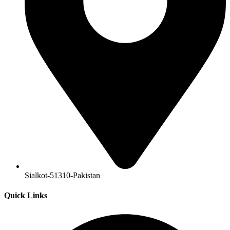
Sialkot-51310-Pakistan
Quick Links