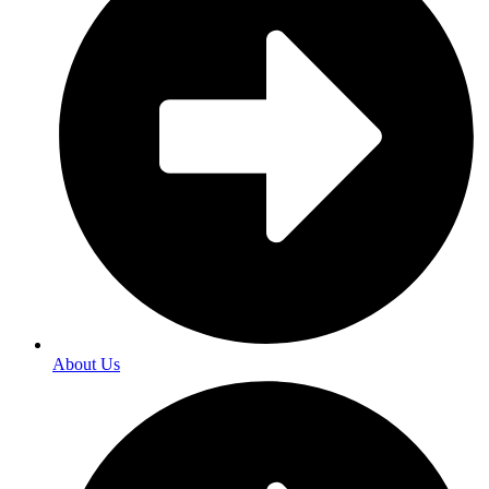
About Us