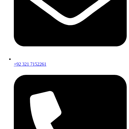
+92 321 7152261