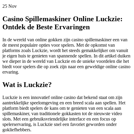
25
Nov
Casino Spillemaskiner Online Luckzie:
Ontdek de Beste Ervaringen
In de wereld van online gokken zijn casino spillemaskiner een van
de meest populaire opties voor spelers. Met de opkomst van
platforms zoals Luckzie, wordt het steeds gemakkelijker om vanuit
je eigen huis te genieten van spannende spellen. In dit artikel duiken
we dieper in de wereld van Luckzie en de unieke voordelen die het
biedt voor spelers die op zoek zijn naar een geweldige online casino
ervaring.
Wat is Luckzie?
Luckzie is een innovatief online casino dat bekend staat om zijn
aantrekkelijke speelomgeving en een breed scala aan spellen. Het
platform biedt spelers de kans om te genieten van een scala aan
spillemaskiner, van traditionele gokkasten tot de nieuwste video
slots. Met een gebruiksvriendelijke interface en een focus op
spelerservaring, is Luckzie snel een favoriet geworden onder
gokliefhebbers.