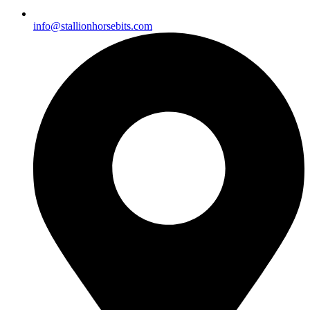
info@stallionhorsebits.com