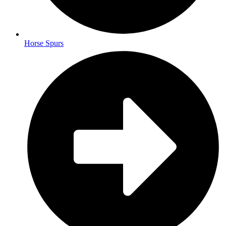
Horse Spurs