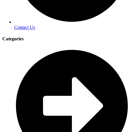
Contact Us
Categories