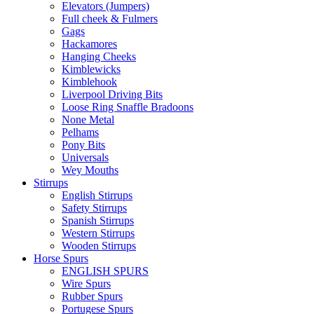
Elevators (Jumpers)
Full cheek & Fulmers
Gags
Hackamores
Hanging Cheeks
Kimblewicks
Kimblehook
Liverpool Driving Bits
Loose Ring Snaffle Bradoons
None Metal
Pelhams
Pony Bits
Universals
Wey Mouths
Stirrups
English Stirrups
Safety Stirrups
Spanish Stirrups
Western Stirrups
Wooden Stirrups
Horse Spurs
ENGLISH SPURS
Wire Spurs
Rubber Spurs
Portugese Spurs