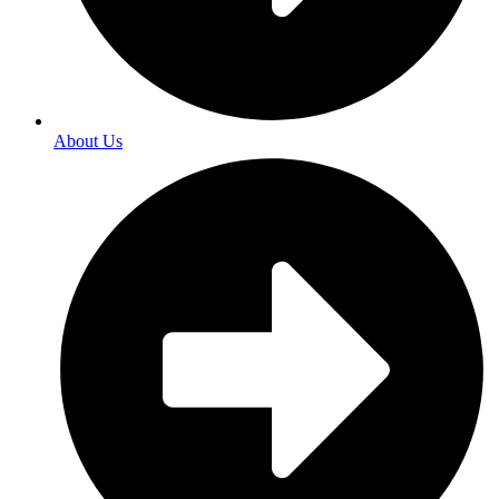
About Us