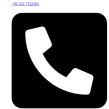
+92 321 7152261