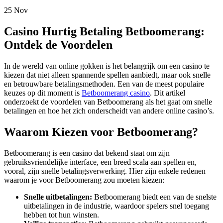
25
Nov
Casino Hurtig Betaling Betboomerang:
Ontdek de Voordelen
In de wereld van online gokken is het belangrijk om een casino te
kiezen dat niet alleen spannende spellen aanbiedt, maar ook snelle
en betrouwbare betalingsmethoden. Een van de meest populaire
keuzes op dit moment is
Betboomerang casino
. Dit artikel
onderzoekt de voordelen van Betboomerang als het gaat om snelle
betalingen en hoe het zich onderscheidt van andere online casino’s.
Waarom Kiezen voor Betboomerang?
Betboomerang is een casino dat bekend staat om zijn
gebruiksvriendelijke interface, een breed scala aan spellen en,
vooral, zijn snelle betalingsverwerking. Hier zijn enkele redenen
waarom je voor Betboomerang zou moeten kiezen:
Snelle uitbetalingen:
Betboomerang biedt een van de snelste
uitbetalingen in de industrie, waardoor spelers snel toegang
hebben tot hun winsten.