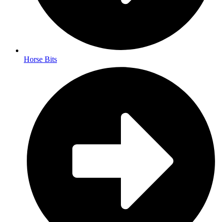
Horse Bits