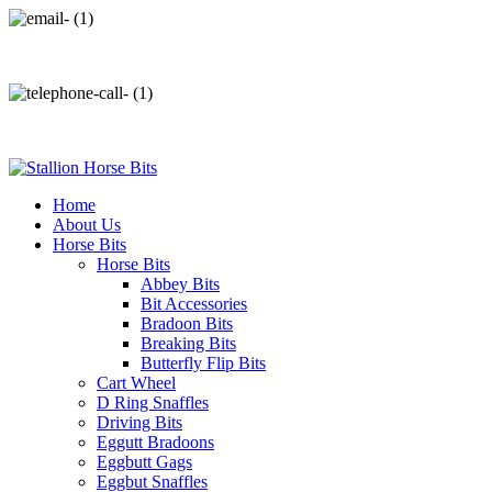
info@stallionhorsebits.com
+92 321 7152261
Home
About Us
Horse Bits
Horse Bits
Abbey Bits
Bit Accessories
Bradoon Bits
Breaking Bits
Butterfly Flip Bits
Cart Wheel
D Ring Snaffles
Driving Bits
Eggutt Bradoons
Eggbutt Gags
Eggbut Snaffles