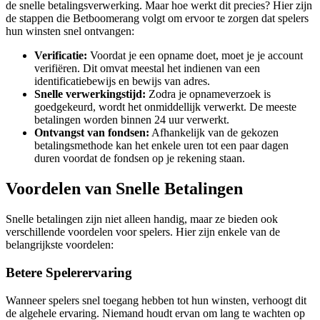
de snelle betalingsverwerking. Maar hoe werkt dit precies? Hier zijn
de stappen die Betboomerang volgt om ervoor te zorgen dat spelers
hun winsten snel ontvangen:
Verificatie:
Voordat je een opname doet, moet je je account
verifiëren. Dit omvat meestal het indienen van een
identificatiebewijs en bewijs van adres.
Snelle verwerkingstijd:
Zodra je opnameverzoek is
goedgekeurd, wordt het onmiddellijk verwerkt. De meeste
betalingen worden binnen 24 uur verwerkt.
Ontvangst van fondsen:
Afhankelijk van de gekozen
betalingsmethode kan het enkele uren tot een paar dagen
duren voordat de fondsen op je rekening staan.
Voordelen van Snelle Betalingen
Snelle betalingen zijn niet alleen handig, maar ze bieden ook
verschillende voordelen voor spelers. Hier zijn enkele van de
belangrijkste voordelen:
Betere Spelerervaring
Wanneer spelers snel toegang hebben tot hun winsten, verhoogt dit
de algehele ervaring. Niemand houdt ervan om lang te wachten op