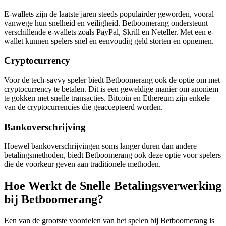
E-wallets zijn de laatste jaren steeds populairder geworden, vooral
vanwege hun snelheid en veiligheid. Betboomerang ondersteunt
verschillende e-wallets zoals PayPal, Skrill en Neteller. Met een e-
wallet kunnen spelers snel en eenvoudig geld storten en opnemen.
Cryptocurrency
Voor de tech-savvy speler biedt Betboomerang ook de optie om met
cryptocurrency te betalen. Dit is een geweldige manier om anoniem
te gokken met snelle transacties. Bitcoin en Ethereum zijn enkele
van de cryptocurrencies die geaccepteerd worden.
Bankoverschrijving
Hoewel bankoverschrijvingen soms langer duren dan andere
betalingsmethoden, biedt Betboomerang ook deze optie voor spelers
die de voorkeur geven aan traditionele methoden.
Hoe Werkt de Snelle Betalingsverwerking
bij Betboomerang?
Een van de grootste voordelen van het spelen bij Betboomerang is