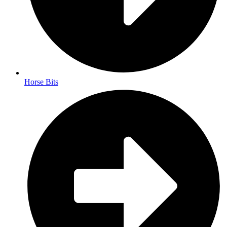
Horse Bits