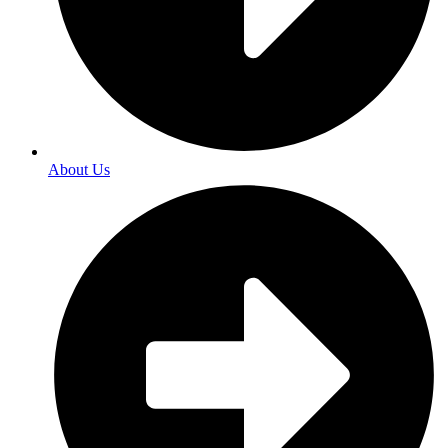
About Us