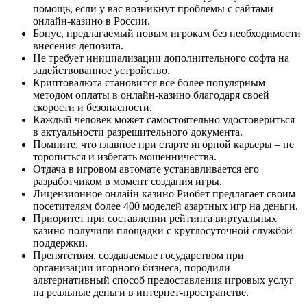
помощь, если у вас возникнут проблемы с сайтами
онлайн-казино в России.
Бонус, предлагаемый новым игрокам без необходимости
внесения депозита.
Не требует инициализации дополнительного софта на
задействованное устройство.
Криптовалюта становится все более популярным
методом оплаты в онлайн-казино благодаря своей
скорости и безопасности.
Каждый человек может самостоятельно удостовериться
в актуальности разрешительного документа.
Помните, что главное при старте игорной карьеры – не
торопиться и избегать мошенничества.
Отдача в игровом автомате устанавливается его
разработчиком в момент создания игры.
Лицензионное онлайн казино Риобет предлагает своим
посетителям более 400 моделей азартных игр на деньги.
Приоритет при составлении рейтинга виртуальных
казино получили площадки с круглосуточной службой
поддержки.
Препятствия, создаваемые государством при
организации игорного бизнеса, породили
альтернативный способ предоставления игровых услуг
на реальные деньги в интернет-пространстве.