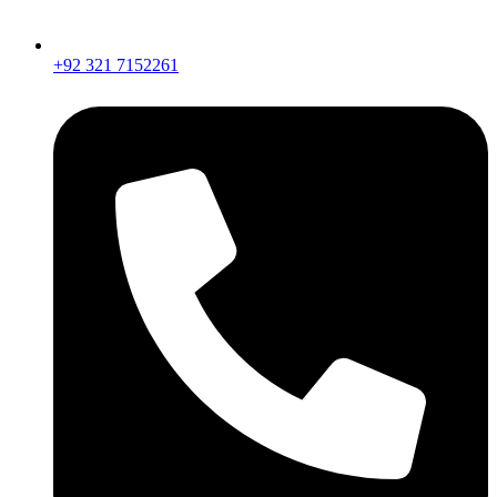
+92 321 7152261