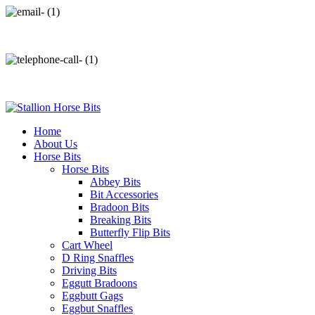
info@stallionhorsebits.com
+92 321 7152261
Home
About Us
Horse Bits
Horse Bits
Abbey Bits
Bit Accessories
Bradoon Bits
Breaking Bits
Butterfly Flip Bits
Cart Wheel
D Ring Snaffles
Driving Bits
Eggutt Bradoons
Eggbutt Gags
Eggbut Snaffles