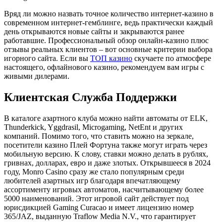
Вряд ли можно назвать точное количество интернет-казино в
современном интернет-гемблинге, ведь практически каждый
день открываются новые сайты и закрываются ранее
работавшие. Профессиональный обзор онлайн-казино плюс
отзывы реальных клиентов – вот основные критерии выбора
игорного сайта. Если вы
ТОП казино
скучаете по атмосфере
настоящего, офлайнового казино, рекомендуем вам игры с
живыми дилерами.
Клиентская Служба Поддержки
В каталоге азартного клуба можно найти автоматы от ELK,
Thunderkick, Yggdrasil, Microgaming, NetEnt и других
компаний. Помимо того, что ставить можно на зеркале,
посетители казино Плей Фортуна также могут играть через
мобильную версию. К слову, ставки можно делать в рублях,
гривнах, долларах, евро и даже злотых. Открывшееся в 2024
году, Monro Casino сразу же стало популярным среди
любителей азартных игр благодаря впечатляющему
ассортименту игровых автоматов, насчитывающему более
5000 наименований. Этот игровой сайт действует под
юрисдикцией Gaming Curacao и имеет лицензию номер
365/JAZ, выданную Traflow Media N.V., что гарантирует