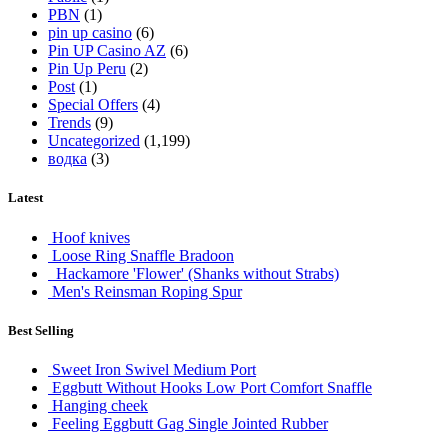
PBN
(1)
pin up casino
(6)
Pin UP Casino AZ
(6)
Pin Up Peru
(2)
Post
(1)
Special Offers
(4)
Trends
(9)
Uncategorized
(1,199)
водка
(3)
Latest
Hoof knives
Loose Ring Snaffle Bradoon
Hackamore 'Flower' (Shanks without Strabs)
Men's Reinsman Roping Spur
Best Selling
Sweet Iron Swivel Medium Port
Eggbutt Without Hooks Low Port Comfort Snaffle
Hanging cheek
Feeling Eggbutt Gag Single Jointed Rubber