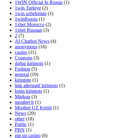
1WIN Official In Russia
(1)
1win Turkiye
(2)
1win uzbekistan
(1)
1winRussia
(1)
1xbet Morocco
(2)
1xbet Russian
(3)
2
(7)
AI Chatbot News
(4)
anonymous
(16)
casino
(11)
Coupons
(3)
daftar kirintoto
(1)
Fashion
(5)
general
(19)
kirintoto
(1)
link alternatif kirintoto
(1)
login kirintoto
(1)
Markup
(3)
mostbet tr
(1)
Mostbet UZ Kirish
(1)
News
(20)
other
(18)
Pablic
(1)
PBN
(1)
pin up casino
(6)