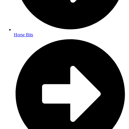
Horse Bits