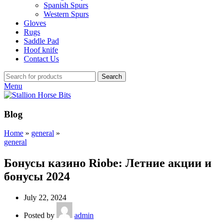
Spanish Spurs
Western Spurs
Gloves
Rugs
Saddle Pad
Hoof knife
Contact Us
Search
Menu
Blog
Home
»
general
»
general
Бонусы казино Riobe: Летние акции и
бонусы 2024
July 22, 2024
Posted by
admin