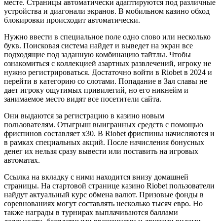
месте. Страницы автоматически адаптируются под различные
устройства и диагонали экранов. В мобильном казино обход
блокировки происходит автоматически.
Нужно ввести в специальное поле одно слово или несколько
букв. Поисковая система найдет и выведет на экран все
подходящие под заданную комбинацию тайтлы. Чтобы
ознакомиться с коллекцией азартных развлечений, игроку не
нужно регистрироваться. Достаточно войти в Riobet в 2024 и
перейти в категорию со слотами. Попадание в Зал славы не
дает игроку ощутимых привилегий, но его никнейм и
занимаемое место видят все посетители сайта.
Они выдаются за регистрацию в казино новым
пользователям. Отыгрыш выигранных средств с помощью
фриспинов составляет х30. В Riobet фриспины начисляются и
в рамках специальных акций. После начисления бонусных
денег их нельзя сразу вывести или поставить на игровых
автоматах.
Ссылка на вкладку с ними находится внизу домашней
страницы. На стартовой странице казино Riobet пользователи
найдут актуальный курс обмена валют. Призовые фонды в
соревнованиях могут составлять несколько тысяч евро. Но
также награды в турнирах выплачиваются баллами