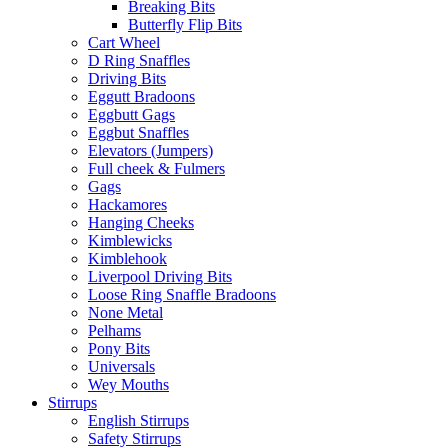
Breaking Bits
Butterfly Flip Bits
Cart Wheel
D Ring Snaffles
Driving Bits
Eggutt Bradoons
Eggbutt Gags
Eggbut Snaffles
Elevators (Jumpers)
Full cheek & Fulmers
Gags
Hackamores
Hanging Cheeks
Kimblewicks
Kimblehook
Liverpool Driving Bits
Loose Ring Snaffle Bradoons
None Metal
Pelhams
Pony Bits
Universals
Wey Mouths
Stirrups
English Stirrups
Safety Stirrups