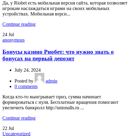
Да, у Riobet есть мобильная версия сайта, которая позволяет
игрокам наслаждаться играми на своих мобильных
устройствах. Мобильная верси...
Continue reading
24
Jul
anonymous
Бонусы казино Риобет: что нужно знать о
бонусах на первый депозит
July 24, 2024
Posted by
admin
0
comments
Когда кто-то выигрывает приз, сумма начинает
формироваться с нуля. Бесплатные вращения помогают
увеличить банкролл http://unionalls.ru ...
Continue reading
22
Jul
Uncategorized