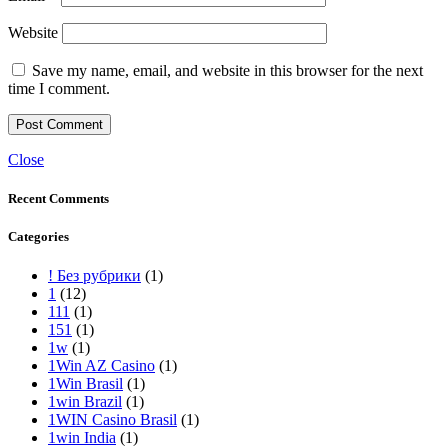
Website
Save my name, email, and website in this browser for the next
time I comment.
Close
Recent Comments
Categories
! Без рубрики
(1)
1
(12)
111
(1)
151
(1)
1w
(1)
1Win AZ Casino
(1)
1Win Brasil
(1)
1win Brazil
(1)
1WIN Casino Brasil
(1)
1win India
(1)