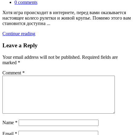
0
comments
Хотя игра происходит в интернете, перед вами оказывается
настоящее колесо рулетки и живой крупье. Помимо этого вам
становится доступна ...
Continue reading
Leave a Reply
Your email address will not be published.
Required fields are
marked
*
Comment
*
Name
*
Email
*