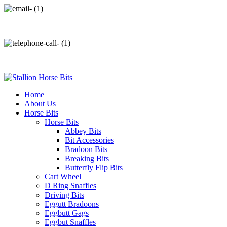
info@stallionhorsebits.com
+92 321 7152261
Home
About Us
Horse Bits
Horse Bits
Abbey Bits
Bit Accessories
Bradoon Bits
Breaking Bits
Butterfly Flip Bits
Cart Wheel
D Ring Snaffles
Driving Bits
Eggutt Bradoons
Eggbutt Gags
Eggbut Snaffles