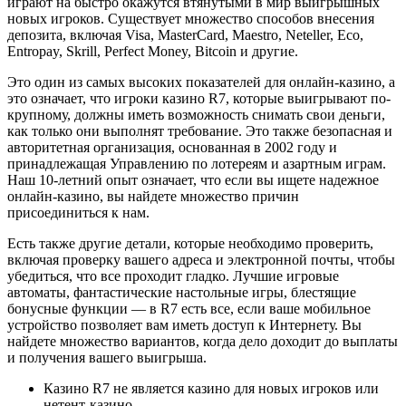
играют на быстро окажутся втянутыми в мир выигрышных
новых игроков. Существует множество способов внесения
депозита, включая Visa, MasterCard, Maestro, Neteller, Eco,
Entropay, Skrill, Perfect Money, Bitcoin и другие.
Это один из самых высоких показателей для онлайн-казино, а
это означает, что игроки казино R7, которые выигрывают по-
крупному, должны иметь возможность снимать свои деньги,
как только они выполнят требование. Это также безопасная и
авторитетная организация, основанная в 2002 году и
принадлежащая Управлению по лотереям и азартным играм.
Наш 10-летний опыт означает, что если вы ищете надежное
онлайн-казино, вы найдете множество причин
присоединиться к нам.
Есть также другие детали, которые необходимо проверить,
включая проверку вашего адреса и электронной почты, чтобы
убедиться, что все проходит гладко. Лучшие игровые
автоматы, фантастические настольные игры, блестящие
бонусные функции — в R7 есть все, если ваше мобильное
устройство позволяет вам иметь доступ к Интернету. Вы
найдете множество вариантов, когда дело доходит до выплаты
и получения вашего выигрыша.
Казино R7 не является казино для новых игроков или
нетент-казино.