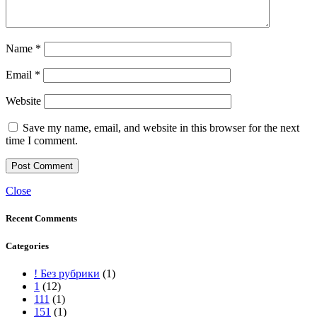
Name
*
Email
*
Website
Save my name, email, and website in this browser for the next
time I comment.
Close
Recent Comments
Categories
! Без рубрики
(1)
1
(12)
111
(1)
151
(1)