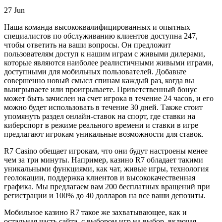
27
Jun
Наша команда высококвалифицированных и опытных
специалистов по обслуживанию клиентов доступна 247,
чтобы ответить на ваши вопросы. Он предложит
пользователям доступ к нашим играм с живыми дилерами,
которые являются наиболее реалистичными живыми играми,
доступными для мобильных пользователей. Добавьте
совершенно новый смысл спинам каждый раз, когда вы
выигрываете или проигрываете. Приветственный бонус
может быть зачислен на счет игрока в течение 24 часов, и его
можно будет использовать в течение 30 дней. Также стоит
упомянуть раздел онлайн-ставок на спорт, где ставки на
киберспорт в режиме реального времени и ставки в игре
предлагают игрокам уникальные возможности для ставок.
R7 Casino обещает игрокам, что они будут настроены менее
чем за три минуты. Например, казино R7 обладает такими
уникальными функциями, как чат, живые игры, технология
геолокации, поддержка клиентов и высококачественная
графика. Мы предлагаем вам 200 бесплатных вращений при
регистрации и 100% до 40 долларов на все ваши депозиты.
Мобильное казино R7 такое же захватывающее, как и
остальная часть сайта, с выбором игр на выбор, включая