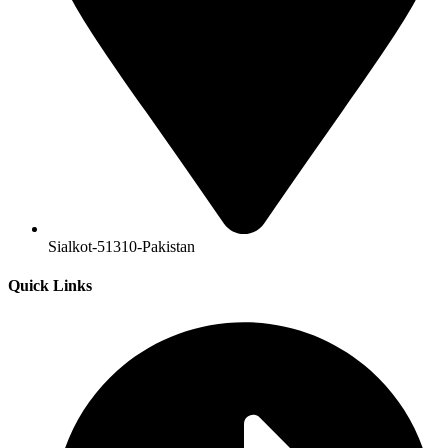
Sialkot-51310-Pakistan
Quick Links