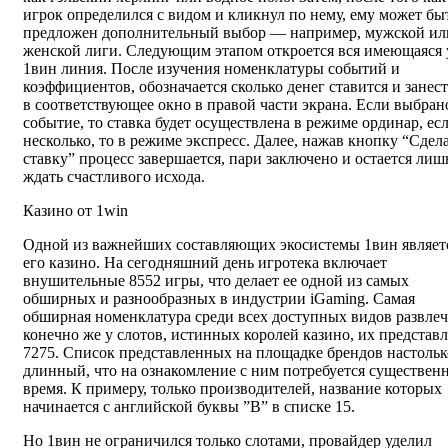
игрок определился с видом и кликнул по нему, ему может бы
предложен дополнительный выбор — например, мужской ил
женской лиги. Следующим этапом откроется вся имеющаяся 
1вин линия. После изучения номенклатуры событий и
коэффициентов, обозначается сколько денег ставится и занест
в соответствующее окно в правой части экрана. Если выбран
событие, то ставка будет осуществлена в режиме ординар, ес
несколько, то в режиме экспресс. Далее, нажав кнопку “Сдел
ставку” процесс завершается, пари заключено и остается лиш
ждать счастливого исхода.
Казино от 1win
Одной из важнейших составляющих экосистемы 1вин являет
его казино. На сегодняшний день игротека включает
внушительные 8552 игры, что делает ее одной из самых
обширных и разнообразных в индустрии iGaming. Самая
обширная номенклатура среди всех доступных видов развле
конечно же у слотов, истинных королей казино, их представ
7275. Список представленных на площадке брендов настольк
длинный, что на ознакомление с ним потребуется существен
время. К примеру, только производителей, название которых
начинается с английской буквы ”B” в списке 15.
Но 1вин не ограничился только слотами, провайдер уделил