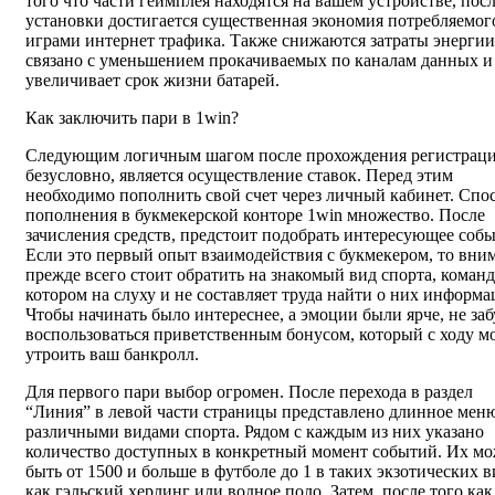
того что части геймплея находятся на вашем устройстве, пос
установки достигается существенная экономия потребляемог
играми интернет трафика. Также снижаются затраты энергии
связано с уменьшением прокачиваемых по каналам данных и
увеличивает срок жизни батарей.
Как заключить пари в 1win?
Следующим логичным шагом после прохождения регистраци
безусловно, является осуществление ставок. Перед этим
необходимо пополнить свой счет через личный кабинет. Спо
пополнения в букмекерской конторе 1win множество. После
зачисления средств, предстоит подобрать интересующее собы
Если это первый опыт взаимодействия с букмекером, то вни
прежде всего стоит обратить на знакомый вид спорта, коман
котором на слуху и не составляет труда найти о них информ
Чтобы начинать было интереснее, а эмоции были ярче, не заб
воспользоваться приветственным бонусом, который с ходу м
утроить ваш банкролл.
Для первого пари выбор огромен. После перехода в раздел
“Линия” в левой части страницы представлено длинное меню
различными видами спорта. Рядом с каждым из них указано
количество доступных в конкретный момент событий. Их мо
быть от 1500 и больше в футболе до 1 в таких экзотических 
как гэльский херлинг или водное поло. Затем, после того как