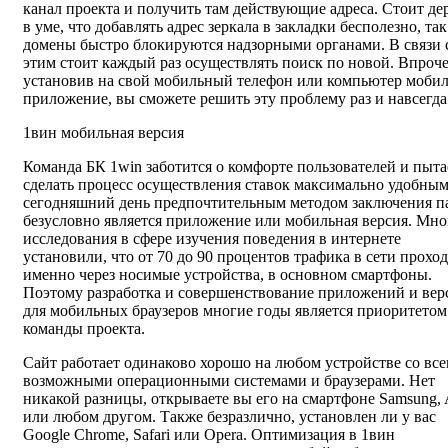
канал проекта и получить там действующие адреса. Стоит де
в уме, что добавлять адрес зеркала в закладки бесполезно, так
домены быстро блокируются надзорными органами. В связи 
этим стоит каждый раз осуществлять поиск по новой. Впроч
установив на свой мобильный телефон или компьютер моби
приложение, вы сможете решить эту проблему раз и навсегда
1вин мобильная версия
Команда БК 1win заботится о комфорте пользователей и пыта
сделать процесс осуществления ставок максимально удобным
сегодняшний день предпочтительным методом заключения п
безусловно является приложение или мобильная версия. Мно
исследования в сфере изучения поведения в интернете
установили, что от 70 до 90 процентов трафика в сети прохо
именно через носимые устройства, в основном смартфоны.
Поэтому разработка и совершенствование приложений и вер
для мобильных браузеров многие годы является приоритетом
команды проекта.
Сайт работает одинаково хорошо на любом устройстве со вс
возможными операционными системами и браузерами. Нет
никакой разницы, открываете вы его на смартфоне Samsung, 
или любом другом. Также безразлично, установлен ли у вас
Google Chrome, Safari или Opera. Оптимизация в 1вин