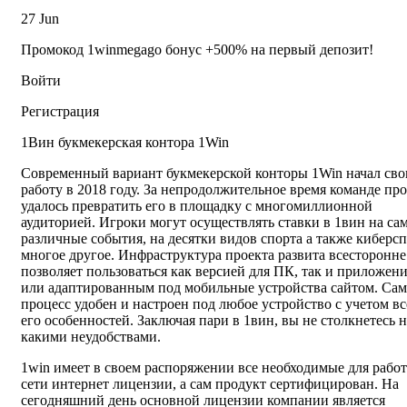
27
Jun
Промокод 1winmegago бонус +500% на первый депозит!
Войти
Регистрация
1Вин букмекерская контора 1Win
Современный вариант букмекерской конторы 1Win начал св
работу в 2018 году. За непродолжительное время команде про
удалось превратить его в площадку с многомиллионной
аудиторией. Игроки могут осуществлять ставки в 1вин на са
различные события, на десятки видов спорта а также киберсп
многое другое. Инфраструктура проекта развита всесторонне
позволяет пользоваться как версией для ПК, так и приложен
или адаптированным под мобильные устройства сайтом. Сам
процесс удобен и настроен под любое устройство с учетом вс
его особенностей. Заключая пари в 1вин, вы не столкнетесь н
какими неудобствами.
1win имеет в своем распоряжении все необходимые для рабо
сети интернет лицензии, а сам продукт сертифицирован. На
сегодняшний день основной лицензии компании является