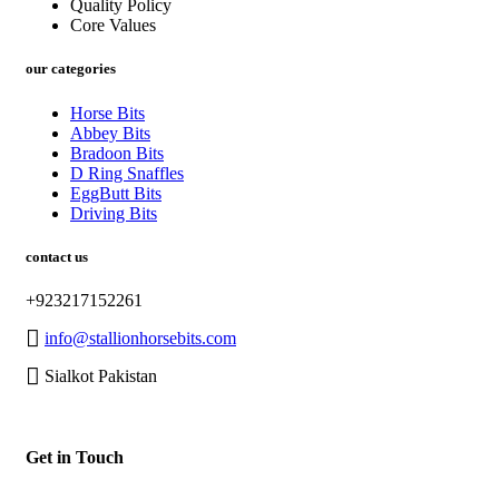
Quality Policy
Core Values
our categories
Horse Bits
Abbey Bits
Bradoon Bits
D Ring Snaffles
EggButt Bits
Driving Bits
contact us
+923217152261
info@stallionhorsebits.com
Sialkot Pakistan
Get in Touch