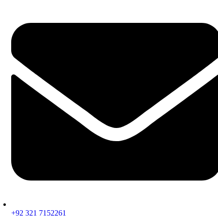
+92 321 7152261