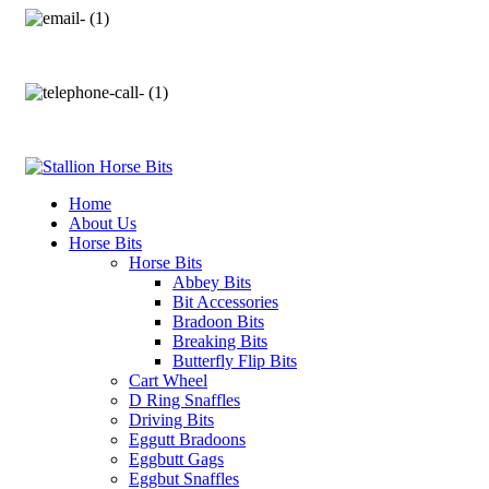
info@stallionhorsebits.com
+92 321 7152261
Home
About Us
Horse Bits
Horse Bits
Abbey Bits
Bit Accessories
Bradoon Bits
Breaking Bits
Butterfly Flip Bits
Cart Wheel
D Ring Snaffles
Driving Bits
Eggutt Bradoons
Eggbutt Gags
Eggbut Snaffles