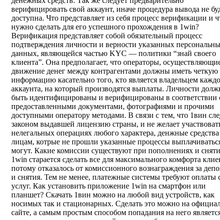
денежных средств. Так же следует предварительно
верифицировать свой аккаунт, иначе процедура вывода не бу
доступна. Что представляет из себя процесс верификации и ч
нужно сделать для его успешного прохождения в 1win?
Верификация представляет собой обязательный процесс
подтверждения личности и верности указанных персональн
данных, являющейся частью KYC — политики “знай своего
клиента”. Она предполагает, что операторы, осуществляющи
движение денег между контрагентами должны иметь четкую
информацию касательно того, кто является владельцем кажд
аккаунта, на который производятся выплаты. Личности дол
быть идентифицированы и верифицированы в соответствии 
предоставленными документами, фотографиями и прочими
доступными оператору методами. В связи с тем, что 1вин сле
законом выдавшей лицензию страны, и не желает участвоват
нелегальных операциях любого характера, денжные средства
лицам, котрые не прошли указанные процессы выплачиватьс
могут. Какие комиссии существуют при пополнениях и снят
1win старается сделать все для максимального комфорта клие
потому отказалось от комиссионного вознаграждения за деп
и снятия. Тем не менее, платежные системы требуют оплаты 
услуг. Как установить приложение 1win на смартфон или
планшет? Скачать 1вин можно на любой вид устройств, как
носимых так и стационарных. Сделать это можно на официа
сайте, а самым простым способом попадания на него является