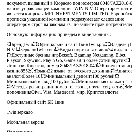
документ, выданный в Кюрасао под номером 8048/JAZ2018-0
на имя управляющей компании 1WIN N.V. Оператором плат
является кипрская MFI INVESTMENTS LIMITED. Европейск
прописка указанной компании подразумевает следование
оператором строгим законам ЕС по защите прав потребителе
Основную информацию приведем в виде таблицы:
💥Бренд1win💥Официальный сайт 1вин1win.pro💥Владелец
N.V.💥Зеркало1win.com💥Виды спорта для ставок34 вида в 
💥Доступные бренды игрBetsoft, Bgaming,Netgaming, Elbet,
Playson, Skywind, Play n Go, Game art и более сотни других💥
ЛицензияКюрасао, номер 8048/JAZ2018-040💥Количество иг
казино8552💥Языки22 языка, от русского до хинди💥Авиато
аналогиБолее 10💥Минимальный депозит100 рублей💥
Минимальный вывод100 рублей💥Минимальная ставкаот 1 р
💥Методы регистрацииномер телефона, почта, соц. сети💥М
пополненияQiwi, Visa, Mastercard, мир, Криптовалюты
Официальный сайт БК 1вин
1win зеркало
Мобильная версия