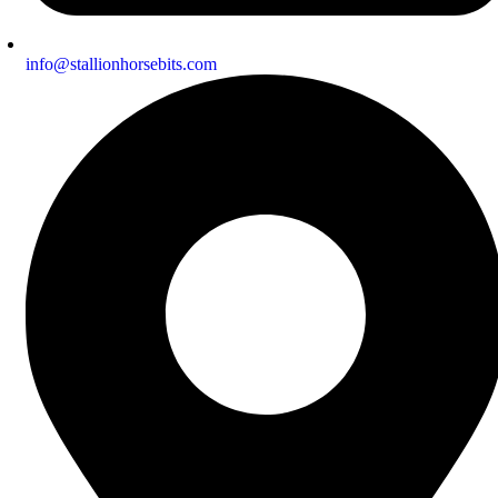
info@stallionhorsebits.com