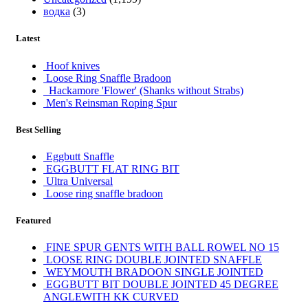
водка
(3)
Latest
Hoof knives
Loose Ring Snaffle Bradoon
Hackamore 'Flower' (Shanks without Strabs)
Men's Reinsman Roping Spur
Best Selling
Eggbutt Snaffle
EGGBUTT FLAT RING BIT
Ultra Universal
Loose ring snaffle bradoon
Featured
FINE SPUR GENTS WITH BALL ROWEL NO 15
LOOSE RING DOUBLE JOINTED SNAFFLE
WEYMOUTH BRADOON SINGLE JOINTED
EGGBUTT BIT DOUBLE JOINTED 45 DEGREE
ANGLEWITH KK CURVED