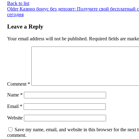
Back to list
Older
Казино бонус без депозит: Получите свой бесплатный с
сегодня
Leave a Reply
Your email address will not be published.
Required fields are mark
Comment
*
Name
*
Email
*
Website
Save my name, email, and website in this browser for the next t
comment.