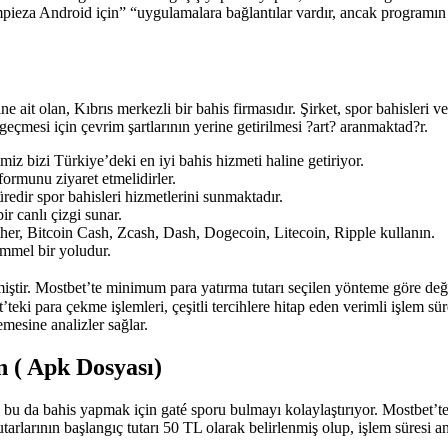
ieza Android için” “uygulamalara bağlantılar vardır, ancak programın t
ait olan, Kıbrıs merkezli bir bahis firmasıdır. Şirket, spor bahisleri v
eçmesi için çevrim şartlarının yerine getirilmesi ?art? aranmaktad?r.
miz bizi Türkiye’deki en iyi bahis hizmeti haline getiriyor.
tformunu ziyaret etmelidirler.
edir spor bahisleri hizmetlerini sunmaktadır.
r canlı çizgi sunar.
er, Bitcoin Cash, Zcash, Dash, Dogecoin, Litecoin, Ripple kullanın.
mmel bir yoludur.
tir. Mostbet’te minimum para yatırma tutarı seçilen yönteme göre değiş
teki para çekme işlemleri, çeşitli tercihlere hitap eden verimli işlem sür
emesine analizler sağlar.
n ( Apk Dosyası)
 bu da bahis yapmak için gaté sporu bulmayı kolaylaştırıyor. Mostbet’t
 tutarlarının başlangıç tutarı 50 TL olarak belirlenmiş olup, işlem süresi