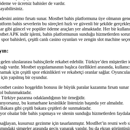
ödeme ve ücretsiz bahisler de vardır.
ayabilirsiniz.
sini animo fırsatı sunar. Mostbet bahis platformuna üye olmanın genel k
form bahis severlerin bu süreçleri hızlı ve güvenli bir şekilde gerçekleşt
tlar gibi güncel ve popüler ödeme araçları yer almaktadır. Her bir kull
stbet APK indir işlemi, bahis platformunun sunduğu hizmetlerden sorun
por bahisleri, çeşitli canlı casino oyunları ve zengin slot machine seçen
yın:
elen uluslararası bahisçilerle rekabet edebilir. Türkiye’den müşteriler iç
ağı vardır. Mostbet uygulamasının başlıca özellikleri arasında, kullanıc
ak için çeşitli spor etkinlikleri ve rekabetçi oranlar sağlar. Oyuncul
için yapılmış bir oyundur.
ostbet casino hoşgeldin bonusu ile büyük paralar kazanma fırsatı sunar v
bol bulunmaktadır.
, Türkiye pazarına odaklandığının bir örneğidir.
ıyorsanız, bu kumarhane kesinlikle listenizin başında yer almalıdır.
kara gibi çeşitli bakara çeşitleri de sunmaktadır.
emiyor olsalar bile bahis yapmaya ve sitenin sunduğu hizmetlerden fayda
sağlayan, kusursuz gezinme için tasarlanmıştır. MostBet’in resmi web sit
ısmındaki simgeler arasında geçiş yaparak yapılır, bu da ekran görüntüsü