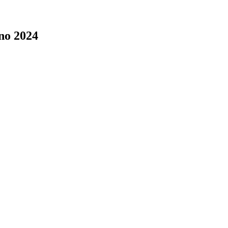
no 2024