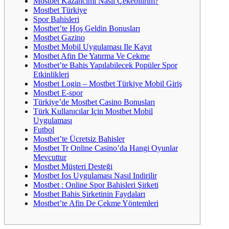
Mostbet Kazancımı Nasıl Çekebilirim?
Mostbet Türkiye
Spor Bahisleri
Mostbet’te Hoş Geldin Bonusları
Mostbet Gazino
Mostbet Mobil Uygulaması Ile Kayıt
Mostbet Afin De Yatırma Ve Çekme
Mostbet’te Bahis Yapılabilecek Popüler Spor
Etkinlikleri
Mostbet Login – Mostbet Türkiye Mobil Giriş
Mostbet E-spor
Türkiye’de Mostbet Casino Bonusları
Türk Kullanıcılar Için Mostbet Mobil
Uygulaması
Futbol
Mostbet’te Ücretsiz Bahisler
Mostbet Tr Online Casino’da Hangi Oyunlar
Mevcuttur
Mostbet Müşteri Desteği
Mostbet Ios Uygulaması Nasıl Indirilir
Mostbet : Online Spor Bahisleri Şirketi
Mostbet Bahis Şirketinin Faydaları
Mostbet’te Afin De Çekme Yöntemleri