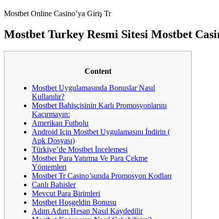
Mostbet Online Casino’ya Giriş Tr
Mostbet Turkey Resmi Sitesi Mostbet Casi
Content
Mostbet Uygulamasında Bonuslar Nasıl
Kullanılır?
Mostbet Bahisçisinin Karlı Promosyonlarını
Kaçırmayın:
Amerikan Futbolu
Android Için Mostbet Uygulamasını İndirin (
Apk Dosyası)
Türkiye’de Mostbet İncelemesi
Mostbet Para Yatırma Ve Para Çekme
Yöntemleri
Mostbet Tr Casino’sunda Promosyon Kodları
Canlı Bahisler
Mevcut Para Birimleri
Mostbet Hoşgeldin Bonusu
Adım Adım Hesap Nasıl Kaydedilir