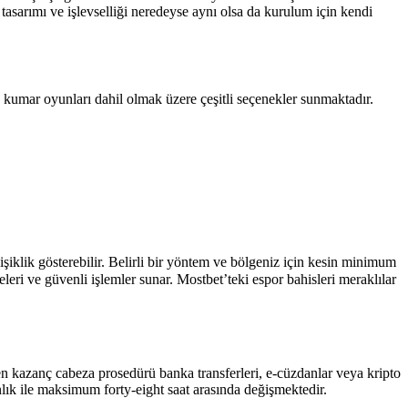
asarımı ve işlevselliği neredeyse aynı olsa da kurulum için kendi
e kumar oyunları dahil olmak üzere çeşitli seçenekler sunmaktadır.
iklik gösterebilir. Belirli bir yöntem ve bölgeniz için kesin minimum
eleri ve güvenli işlemler sunar. Mostbet’teki espor bahisleri meraklılar
en kazanç cabeza prosedürü banka transferleri, e-cüzdanlar veya kripto
 anlık ile maksimum forty-eight saat arasında değişmektedir.