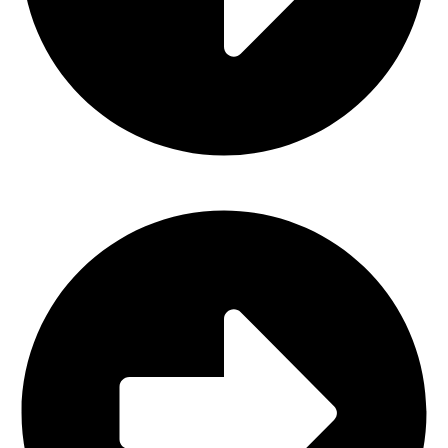
Horse Bits