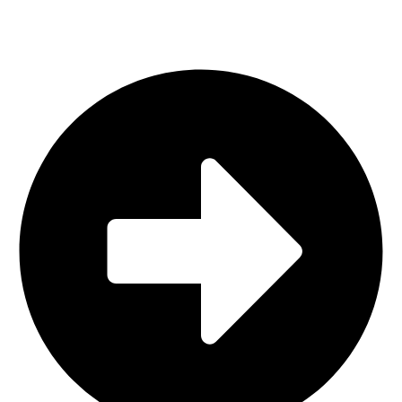
Quick Links