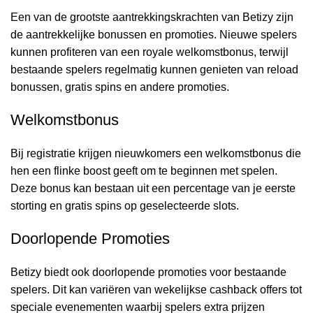
Een van de grootste aantrekkingskrachten van Betizy zijn
de aantrekkelijke bonussen en promoties. Nieuwe spelers
kunnen profiteren van een royale welkomstbonus, terwijl
bestaande spelers regelmatig kunnen genieten van reload
bonussen, gratis spins en andere promoties.
Welkomstbonus
Bij registratie krijgen nieuwkomers een welkomstbonus die
hen een flinke boost geeft om te beginnen met spelen.
Deze bonus kan bestaan uit een percentage van je eerste
storting en gratis spins op geselecteerde slots.
Doorlopende Promoties
Betizy biedt ook doorlopende promoties voor bestaande
spelers. Dit kan variëren van wekelijkse cashback offers tot
speciale evenementen waarbij spelers extra prijzen