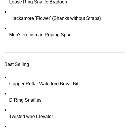
Loose Ring Snaffle Bradoon
Hackamore 'Flower' (Shanks without Strabs)
Men's Reinsman Roping Spur
Best Selling
Copper Rollar Waterford Beval Bit
D Ring Snaffles
Twisted wire Elevator