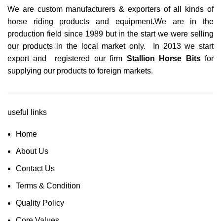
We are custom manufacturers & exporters of all kinds of
horse riding products and equipment.We are in the
production field since 1989 but in the start we were selling
our products in the local market only. In 2013 we start
export and registered our firm
Stallion Horse Bits
for
supplying our products to foreign markets.
useful links
Home
About Us
Contact Us
Terms & Condition
Quality Policy
Core Values