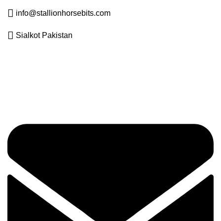
info@stallionhorsebits.com
Sialkot Pakistan
Get in Touch