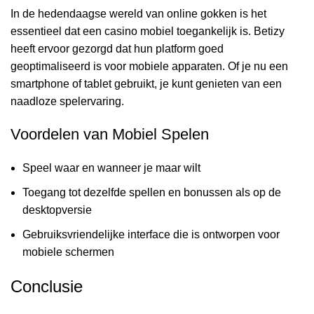
In de hedendaagse wereld van online gokken is het
essentieel dat een casino mobiel toegankelijk is. Betizy
heeft ervoor gezorgd dat hun platform goed
geoptimaliseerd is voor mobiele apparaten. Of je nu een
smartphone of tablet gebruikt, je kunt genieten van een
naadloze spelervaring.
Voordelen van Mobiel Spelen
Speel waar en wanneer je maar wilt
Toegang tot dezelfde spellen en bonussen als op de
desktopversie
Gebruiksvriendelijke interface die is ontworpen voor
mobiele schermen
Conclusie