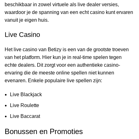
beschikbaar in zowel virtuele als live dealer versies,
waardoor je de spanning van een echt casino kunt ervaren
vanuit je eigen huis.
Live Casino
Het live casino van Betizy is een van de grootste troeven
van het platform. Hier kun je in real-time spelen tegen
echte dealers. Dit zorgt voor een authentieke casino-
ervaring die de meeste online spellen niet kunnen
evenaren. Enkele populaire live spellen zijn:
Live Blackjack
Live Roulette
Live Baccarat
Bonussen en Promoties