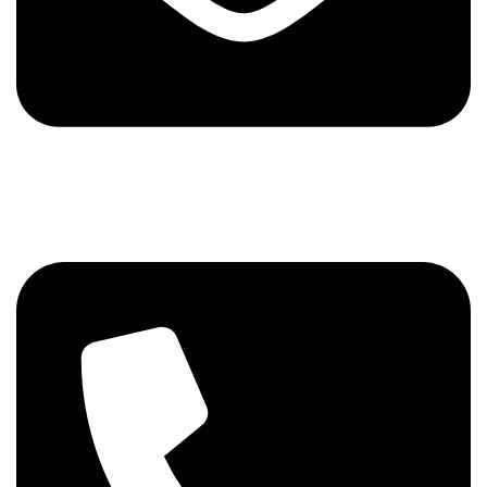
+92 321 7152261