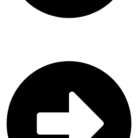
Contact Us
Categories