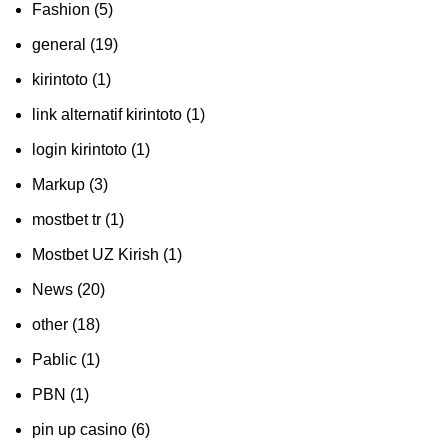
Fashion
(5)
general
(19)
kirintoto
(1)
link alternatif kirintoto
(1)
login kirintoto
(1)
Markup
(3)
mostbet tr
(1)
Mostbet UZ Kirish
(1)
News
(20)
other
(18)
Pablic
(1)
PBN
(1)
pin up casino
(6)