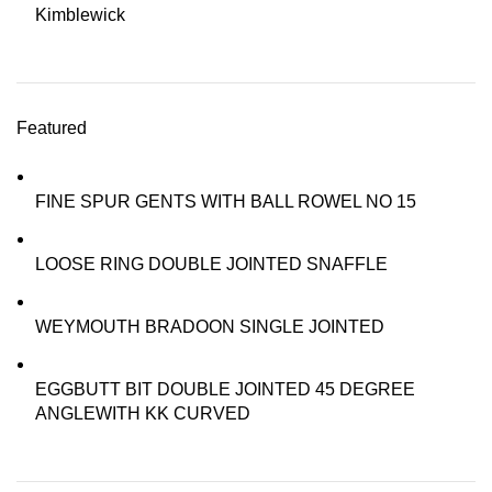
Kimblewick
Featured
FINE SPUR GENTS WITH BALL ROWEL NO 15
LOOSE RING DOUBLE JOINTED SNAFFLE
WEYMOUTH BRADOON SINGLE JOINTED
EGGBUTT BIT DOUBLE JOINTED 45 DEGREE
ANGLEWITH KK CURVED