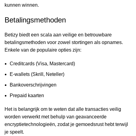
kunnen winnen.
Betalingsmethoden
Betizy biedt een scala aan veilige en betrouwbare
betalingsmethoden voor zowel stortingen als opnames.
Enkele van de populaire opties zijn:
Creditcards (Visa, Mastercard)
E-wallets (Skrill, Neteller)
Bankoverschrijvingen
Prepaid kaarten
Het is belangrijk om te weten dat alle transacties veilig
worden verwerkt met behulp van geavanceerde
encryptietechnologieën, zodat je gemoedsrust hebt terwijl
je speelt.