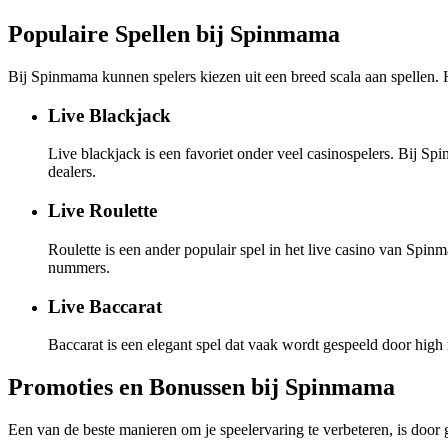
Populaire Spellen bij Spinmama
Bij Spinmama kunnen spelers kiezen uit een breed scala aan spellen. H
Live Blackjack
Live blackjack is een favoriet onder veel casinospelers. Bij Sp
dealers.
Live Roulette
Roulette is een ander populair spel in het live casino van Spi
nummers.
Live Baccarat
Baccarat is een elegant spel dat vaak wordt gespeeld door high 
Promoties en Bonussen bij Spinmama
Een van de beste manieren om je speelervaring te verbeteren, is door