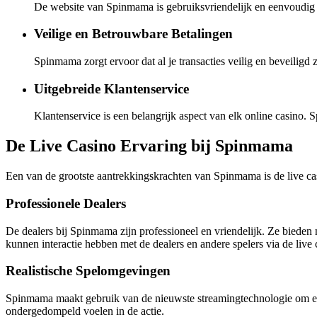
De website van Spinmama is gebruiksvriendelijk en eenvoudig t
Veilige en Betrouwbare Betalingen
Spinmama zorgt ervoor dat al je transacties veilig en beveiligd
Uitgebreide Klantenservice
Klantenservice is een belangrijk aspect van elk online casino. S
De Live Casino Ervaring bij Spinmama
Een van de grootste aantrekkingskrachten van Spinmama is de live cas
Professionele Dealers
De dealers bij Spinmama zijn professioneel en vriendelijk. Ze bieden 
kunnen interactie hebben met de dealers en andere spelers via de live 
Realistische Spelomgevingen
Spinmama maakt gebruik van de nieuwste streamingtechnologie om een 
ondergedompeld voelen in de actie.