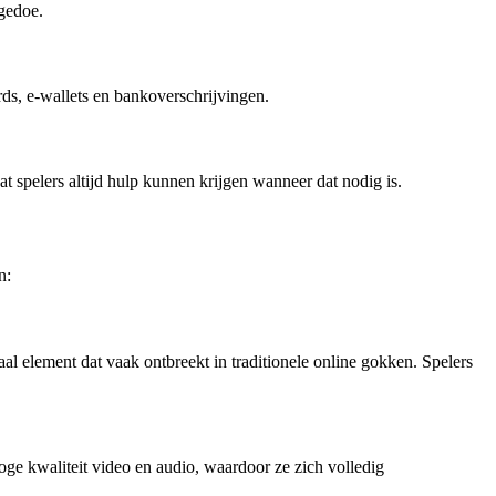
gedoe.
rds, e-wallets en bankoverschrijvingen.
at spelers altijd hulp kunnen krijgen wanneer dat nodig is.
n:
al element dat vaak ontbreekt in traditionele online gokken. Spelers
ge kwaliteit video en audio, waardoor ze zich volledig