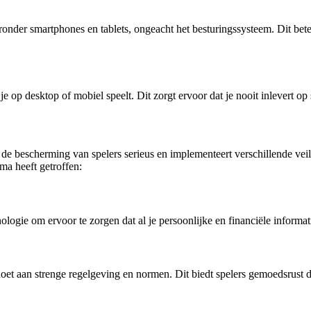
ronder smartphones en tablets, ongeacht het besturingssysteem. Dit bet
je op desktop of mobiel speelt. Dit zorgt ervoor dat je nooit inlevert op
de bescherming van spelers serieus en implementeert verschillende vei
ma heeft getroffen:
ogie om ervoor te zorgen dat al je persoonlijke en financiële informat
et aan strenge regelgeving en normen. Dit biedt spelers gemoedsrust dat