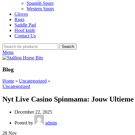
Spanish Spurs
Western Spurs
Gloves
Rugs
Saddle Pad
Hoof knife
Contact Us
Search
Menu
Blog
Home
»
Uncategorized
»
Uncategorized
Nyt Live Casino Spinmama: Jouw Ultieme
December 22, 2025
Posted by
admin
28
Nov