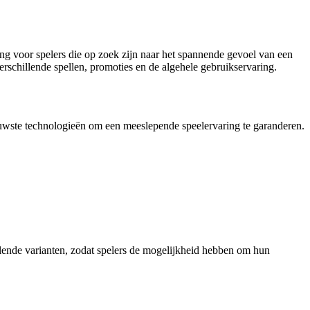
ng voor spelers die op zoek zijn naar het spannende gevoel van een
erschillende spellen, promoties en de algehele gebruikservaring.
euwste technologieën om een meeslepende speelervaring te garanderen.
llende varianten, zodat spelers de mogelijkheid hebben om hun