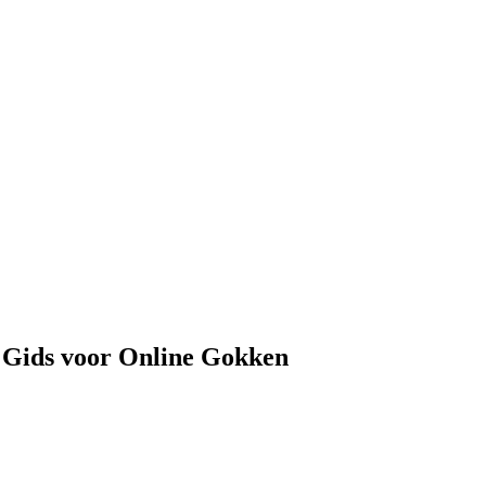
 Gids voor Online Gokken