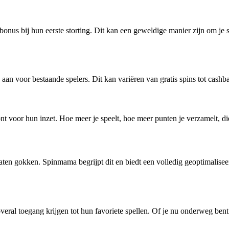
us bij hun eerste storting. Dit kan een geweldige manier zijn om je spe
 voor bestaande spelers. Dit kan variëren van gratis spins tot cashback
t voor hun inzet. Hoe meer je speelt, hoe meer punten je verzamelt, die
ten gokken. Spinmama begrijpt dit en biedt een volledig geoptimalisee
ral toegang krijgen tot hun favoriete spellen. Of je nu onderweg bent of