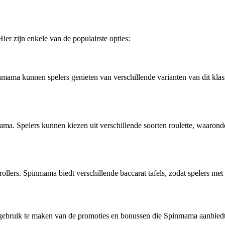
ier zijn enkele van de populairste opties:
inmama kunnen spelers genieten van verschillende varianten van dit klas
nmama. Spelers kunnen kiezen uit verschillende soorten roulette, waaro
rollers. Spinmama biedt verschillende baccarat tafels, zodat spelers me
 gebruik te maken van de promoties en bonussen die Spinmama aanbiedt.