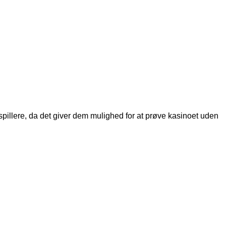
spillere, da det giver dem mulighed for at prøve kasinoet uden