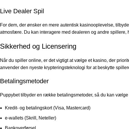
Live Dealer Spil
For dem, der ønsker en mere autentisk kasinooplevelse, tilbyder 
atmosfære. Du kan interagere med dealeren og andre spillere, hvi
Sikkerhed og Licensering
Når du spiller online, er det vigtigt at vælge et kasino, der pri
anvender den nyeste krypteringsteknologi for at beskytte spillere
Betalingsmetoder
Puppybet tilbyder en række betalingsmetoder, så du kan vælge d
Kredit- og betalingskort (Visa, Mastercard)
e-wallets (Skrill, Neteller)
Bankoverførsel