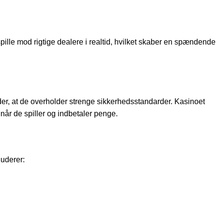
spille mod rigtige dealere i realtid, hvilket skaber en spændende
etyder, at de overholder strenge sikkerhedsstandarder. Kasinoet
 når de spiller og indbetaler penge.
luderer: