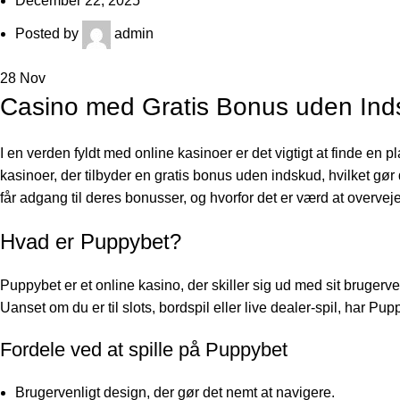
December 22, 2025
Posted by
admin
28
Nov
Casino med Gratis Bonus uden Ind
I en verden fyldt med online kasinoer er det vigtigt at finde e
kasinoer, der tilbyder en gratis bonus uden indskud, hvilket gør d
får adgang til deres bonusser, og hvorfor det er værd at overveje 
Hvad er Puppybet?
Puppybet er et online kasino, der skiller sig ud med sit brugerv
Uanset om du er til slots, bordspil eller live dealer-spil, har P
Fordele ved at spille på Puppybet
Brugervenligt design, der gør det nemt at navigere.