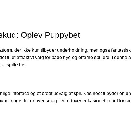
skud: Oplev Puppybet
n platform, der ikke kun tilbyder underholdning, men også fantas
et til et attraktivt valg for både nye og erfarne spillere. I denne
at spille her.
enlige interface og et bredt udvalg af spil. Kasinoet tilbyder en
uppybet noget for enhver smag. Derudover er kasinoet kendt for si