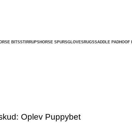
ORSE BITS
STIRRUPS
HORSE SPURS
GLOVES
RUGS
SADDLE PAD
HOOF 
skud: Oplev Puppybet