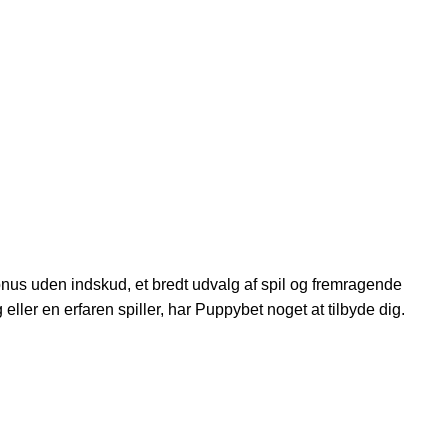
onus uden indskud, et bredt udvalg af spil og fremragende
ller en erfaren spiller, har Puppybet noget at tilbyde dig.