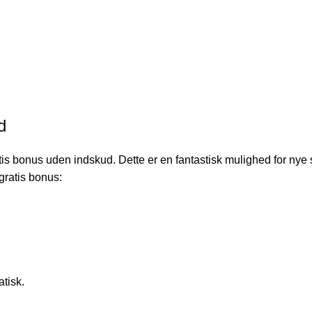
d
tis bonus uden indskud. Dette er en fantastisk mulighed for nye 
 gratis bonus:
atisk.