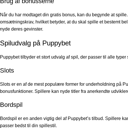
Brug af bonusserne
Når du har modtaget din gratis bonus, kan du begynde at spille.
omsætningskrav, hvilket betyder, at du skal spille et bestemt bel
nyde deres gevinster.
Spiludvalg på Puppybet
Puppybet tilbyder et stort udvalg af spil, der passer til alle type
Slots
Slots er en af de mest populære former for underholdning på Pup
bonusfunktioner. Spillere kan nyde titler fra anerkendte udvik
Bordspil
Bordspil er en anden vigtig del af Puppybet’s tilbud. Spillere ka
passer bedst til din spillestil.