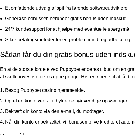
Et omfattende udvalg af spil fra førende softwareudviklere.
Generøse bonusser, herunder gratis bonus uden indskud.
24/7 kundesupport for at hjælpe med eventuelle spørgsmål.
Sikre betalingsmetoder for en problemfri ind- og udbetaling.
Sådan får du din gratis bonus uden indsku
En af de største fordele ved Puppybet er deres tilbud om en gra
at skulle investere deres egne penge. Her er trinene til at få din
Besøg
Puppybet casino
hjemmeside.
Opret en konto ved at udfylde de nødvendige oplysninger.
Bekræft din konto via den e-mail, du modtager.
Når din konto er bekræftet, vil bonusen blive krediteret autom