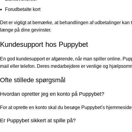
Forudbetalte kort
Det er vigtigt at bemærke, at behandlingen af udbetalinger kan t
længe på dine gevinster.
Kundesupport hos Puppybet
En god kundesupport er afgørende, når man spiller online. Puppy
mail eller telefon. Deres medarbejdere er venlige og hjælpsomme
Ofte stillede spørgsmål
Hvordan opretter jeg en konto på Puppybet?
For at oprette en konto skal du besøge Puppybet’s hjemmeside, 
Er Puppybet sikkert at spille på?