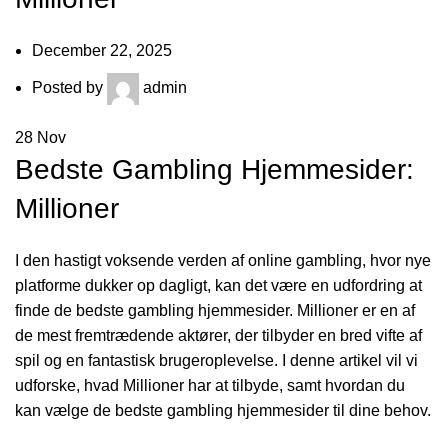
December 22, 2025
Posted by
admin
28
Nov
Bedste Gambling Hjemmesider:
Millioner
I den hastigt voksende verden af online gambling, hvor nye
platforme dukker op dagligt, kan det være en udfordring at
finde de bedste gambling hjemmesider. Millioner er en af
de mest fremtrædende aktører, der tilbyder en bred vifte af
spil og en fantastisk brugeroplevelse. I denne artikel vil vi
udforske, hvad Millioner har at tilbyde, samt hvordan du
kan vælge de bedste gambling hjemmesider til dine behov.