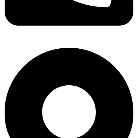
info@stallionhorsebits.com