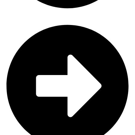
Horse Bits