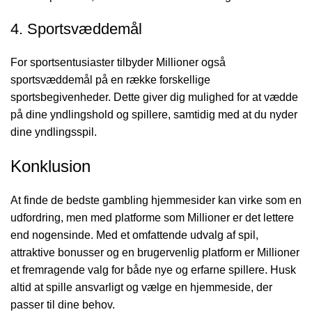
4. Sportsvæddemål
For sportsentusiaster tilbyder Millioner også
sportsvæddemål på en række forskellige
sportsbegivenheder. Dette giver dig mulighed for at vædde
på dine yndlingshold og spillere, samtidig med at du nyder
dine yndlingsspil.
Konklusion
At finde de bedste gambling hjemmesider kan virke som en
udfordring, men med platforme som Millioner er det lettere
end nogensinde. Med et omfattende udvalg af spil,
attraktive bonusser og en brugervenlig platform er Millioner
et fremragende valg for både nye og erfarne spillere. Husk
altid at spille ansvarligt og vælge en hjemmeside, der
passer til dine behov.