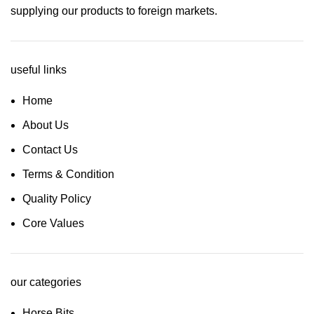
supplying our products to foreign markets.
useful links
Home
About Us
Contact Us
Terms & Condition
Quality Policy
Core Values
our categories
Horse Bits