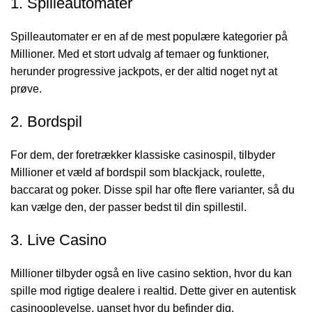
1. Spilleautomater
Spilleautomater er en af de mest populære kategorier på
Millioner. Med et stort udvalg af temaer og funktioner,
herunder progressive jackpots, er der altid noget nyt at
prøve.
2. Bordspil
For dem, der foretrækker klassiske casinospil, tilbyder
Millioner et væld af bordspil som blackjack, roulette,
baccarat og poker. Disse spil har ofte flere varianter, så du
kan vælge den, der passer bedst til din spillestil.
3. Live Casino
Millioner tilbyder også en live casino sektion, hvor du kan
spille mod rigtige dealere i realtid. Dette giver en autentisk
casinooplevelse, uanset hvor du befinder dig.