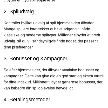
tilbyder en tryg spilleoplevelse.
2. Spiludvalg
Kontroller hvilket udvalg af spil hjemmesiden tilbyder.
Mange spillere foretrækker at have adgang til både
klassiske og moderne spiltyper. Millioner tilbyder et bredt
udvalg, så du vil sandsynligvis finde noget, der passer til
dine præferencer.
3. Bonusser og Kampagner
Se efter hjemmesider, der tilbyder attraktive bonusser og
kampagner. Dette kan give dig en god start og ekstra værdi
for dine indskud. Millioner tilbyder generøse bonusser, der
kan forbedre din spiloplevelse betydeligt.
4. Betalingsmetoder