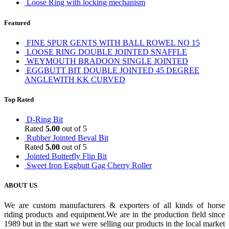
Loose Ring with locking mechanism
Featured
FINE SPUR GENTS WITH BALL ROWEL NO 15
LOOSE RING DOUBLE JOINTED SNAFFLE
WEYMOUTH BRADOON SINGLE JOINTED
EGGBUTT BIT DOUBLE JOINTED 45 DEGREE
ANGLEWITH KK CURVED
Top Rated
D-Ring Bit
Rated
5.00
out of 5
Rubber Jointed Beval Bit
Rated
5.00
out of 5
Jointed Butterfly Flip Bit
Sweet Iron Eggbutt Gag Cherry Roller
ABOUT US
We are custom manufacturers & exporters of all kinds of horse
riding products and equipment.We are in the production field since
1989 but in the start we were selling our products in the local market