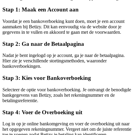
Stap 1: Maak een Account aan
Voordat je een bankoverboeking kunt doen, moet je een account
aanmaken bij Betizy. Dit kan eenvoudig via de website door je
gegevens in te vullen en akkoord te gaan met de voorwaarden.
Stap 2: Ga naar de Betaalpagina
Nadat je bent ingelogd op je account, ga je naar de betaalpagina.
Hier zie je verschillende stortingsmethoden, waaronder
bankoverboekingen.
Stap 3: Kies voor Bankoverboeking
Selecteer de optie voor bankoverboeking. Je ontvangt de benodigde
bankgegevens van Betizy, zoals het rekeningnummer en de
betalingsreferentie.
Stap 4: Voer de Overboeking uit
Log in op je online bankomgeving en voer de overboeking uit naar
het opgegeven rekeningnummer. Vergeet niet om de juiste referentie
toe te voegen zodat Betizy je betaling kan identificeren.