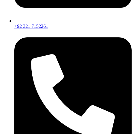
+92 321 7152261