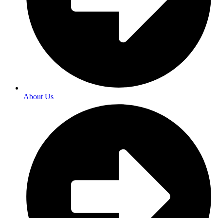
About Us