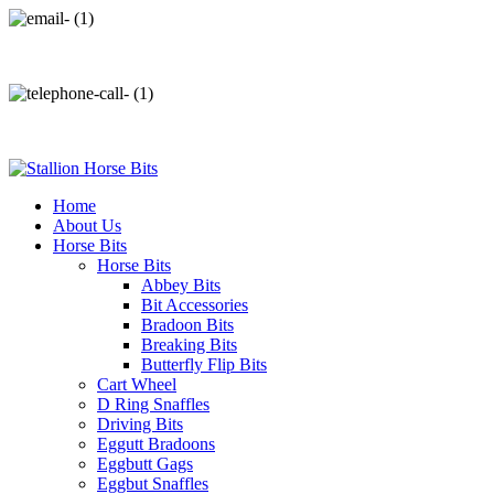
info@stallionhorsebits.com
+92 321 7152261
Home
About Us
Horse Bits
Horse Bits
Abbey Bits
Bit Accessories
Bradoon Bits
Breaking Bits
Butterfly Flip Bits
Cart Wheel
D Ring Snaffles
Driving Bits
Eggutt Bradoons
Eggbutt Gags
Eggbut Snaffles