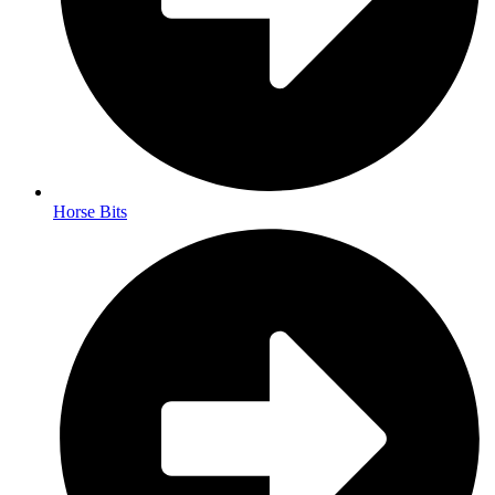
Horse Bits