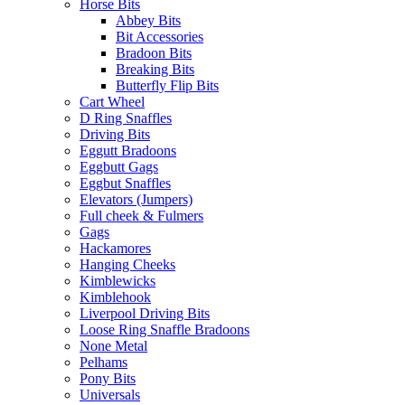
Horse Bits
Abbey Bits
Bit Accessories
Bradoon Bits
Breaking Bits
Butterfly Flip Bits
Cart Wheel
D Ring Snaffles
Driving Bits
Eggutt Bradoons
Eggbutt Gags
Eggbut Snaffles
Elevators (Jumpers)
Full cheek & Fulmers
Gags
Hackamores
Hanging Cheeks
Kimblewicks
Kimblehook
Liverpool Driving Bits
Loose Ring Snaffle Bradoons
None Metal
Pelhams
Pony Bits
Universals