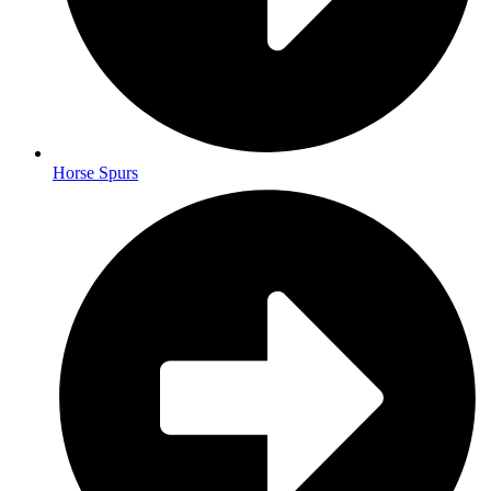
Horse Spurs