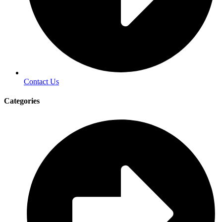
Contact Us
Categories