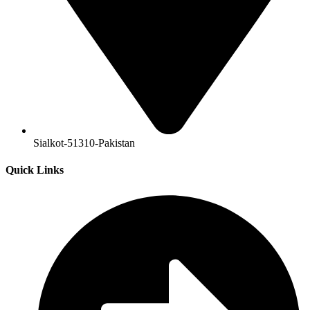
Sialkot-51310-Pakistan
Quick Links