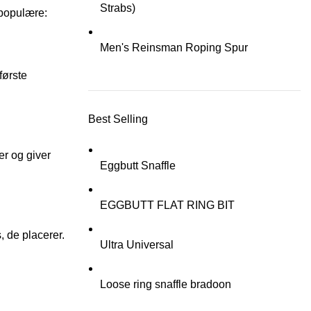
Strabs)
 populære:
Men's Reinsman Roping Spur
første
Best Selling
er og giver
Eggbutt Snaffle
EGGBUTT FLAT RING BIT
, de placerer.
Ultra Universal
Loose ring snaffle bradoon