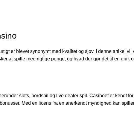
nsino
tigt er blevet synonymt med kvalitet og sjov. I denne artikel vil 
er at spille med rigtige penge, og hvad der gør det til en unik o
 herunder slots, bordspil og live dealer spil. Casinoet er kendt for
 bonusser. Med en licens fra en anerkendt myndighed kan spiller