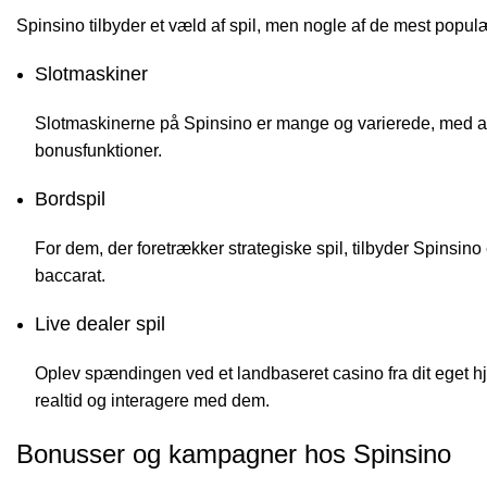
Spinsino tilbyder et væld af spil, men nogle af de mest popul
Slotmaskiner
Slotmaskinerne på Spinsino er mange og varierede, med alt 
bonusfunktioner.
Bordspil
For dem, der foretrækker strategiske spil, tilbyder Spinsino 
baccarat.
Live dealer spil
Oplev spændingen ved et landbaseret casino fra dit eget hj
realtid og interagere med dem.
Bonusser og kampagner hos Spinsino