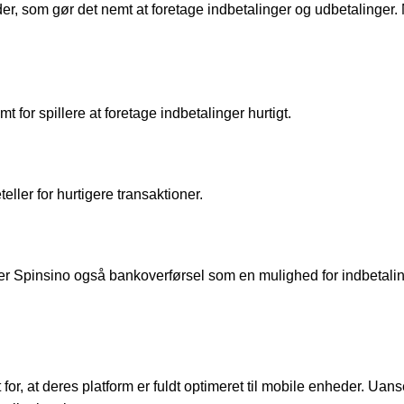
er, som gør det nemt at foretage indbetalinger og udbetalinger.
 for spillere at foretage indbetalinger hurtigt.
ller for hurtigere transaktioner.
der Spinsino også bankoverførsel som en mulighed for indbetali
for, at deres platform er fuldt optimeret til mobile enheder. Uan