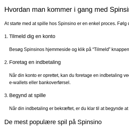
Hvordan man kommer i gang med Spinsi
At starte med at spille hos Spinsino er en enkel proces. Følg 
Tilmeld dig en konto
Besøg Spinsinos hjemmeside og klik på “Tilmeld” knappen.
Foretag en indbetaling
Når din konto er oprettet, kan du foretage en indbetaling v
e-wallets eller bankoverførsel.
Begynd at spille
Når din indbetaling er bekræftet, er du klar til at begynde at
De mest populære spil på Spinsino