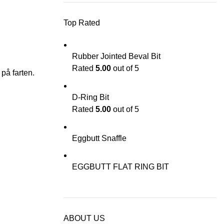
Top Rated
Rubber Jointed Beval Bit
Rated
5.00
out of 5
 på farten.
D-Ring Bit
Rated
5.00
out of 5
Eggbutt Snaffle
EGGBUTT FLAT RING BIT
ABOUT US