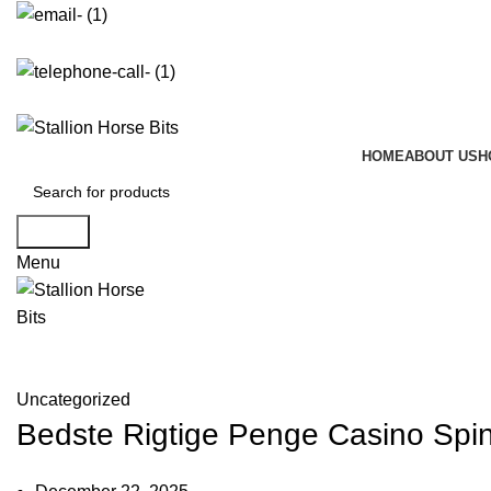
info@stallionhorsebits.com
+92 321 7152261
HOME
ABOUT US
H
Search
Menu
Blog
Uncategorized
Bedste Rigtige Penge Casino Spi