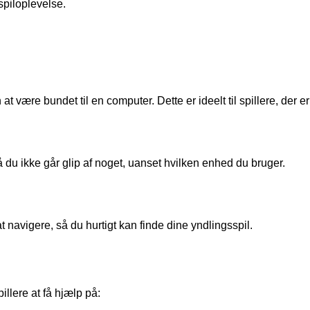
spiloplevelse.
n at være bundet til en computer. Dette er ideelt til spillere, der er
å du ikke går glip af noget, uanset hvilken enhed du bruger.
t navigere, så du hurtigt kan finde dine yndlingsspil.
illere at få hjælp på: