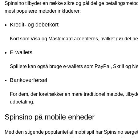
Spinsino tilbyder en række sikre og pålidelige betalingsmetod
mest populære metoder inkluderer:
Kredit- og debetkort
Kort som Visa og Mastercard accepteres, hvilket gør det nemt
E-wallets
Spillere kan også bruge e-wallets som PayPal, Skrill og Nete
Bankoverførsel
For dem, der foretrækker en mere traditionel metode, tilby
udbetaling.
Spinsino på mobile enheder
Med den stigende popularitet af mobilspil har Spinsino sørget 