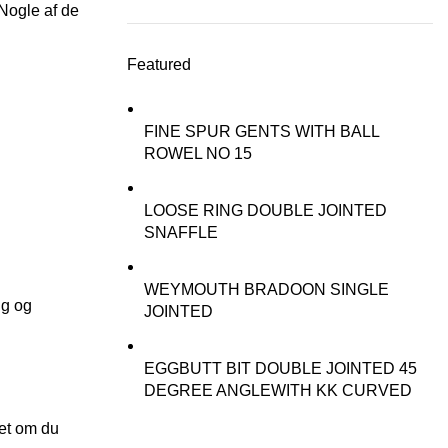
 Nogle af de
Featured
FINE SPUR GENTS WITH BALL
ROWEL NO 15
LOOSE RING DOUBLE JOINTED
SNAFFLE
WEYMOUTH BRADOON SINGLE
ng og
JOINTED
EGGBUTT BIT DOUBLE JOINTED 45
DEGREE ANGLEWITH KK CURVED
set om du