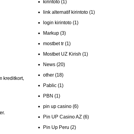
kirintoto
(1)
link alternatif kirintoto
(1)
login kirintoto
(1)
Markup
(3)
mostbet tr
(1)
Mostbet UZ Kirish
(1)
News
(20)
other
(18)
 kreditkort,
Pablic
(1)
PBN
(1)
pin up casino
(6)
er.
Pin UP Casino AZ
(6)
Pin Up Peru
(2)