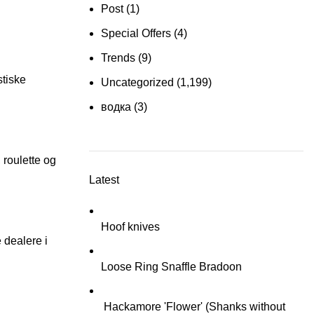
Post
(1)
Special Offers
(4)
Trends
(9)
stiske
Uncategorized
(1,199)
водка
(3)
 roulette og
Latest
Hoof knives
 dealere i
Loose Ring Snaffle Bradoon
Hackamore 'Flower' (Shanks without