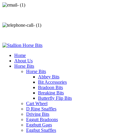
info@stallionhorsebits.com
+92 321 7152261
Home
About Us
Horse Bits
Horse Bits
Abbey Bits
Bit Accessories
Bradoon Bits
Breaking Bits
Butterfly Flip Bits
Cart Wheel
D Ring Snaffles
Driving Bits
Eggutt Bradoons
Eggbutt Gags
Eggbut Snaffles