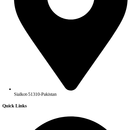
Sialkot-51310-Pakistan
Quick Links