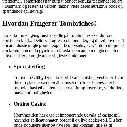
væddemål. Tombriches har hurtigt opnået popularitet blandt spillere
i Danmark og resten af verden, takket være deres attraktive odds og
spændende spiludvalg.
Hvordan Fungerer Tombriches?
For at komme i gang med at spille på Tombriches skal du først
oprette en konto. Dette kan gøres på få minutter, og du vil blive bedt
om at indtaste nogle grundlæggende oplysninger. Når du har oprettet
din konto, kan du begynde at udforske de mange muligheder, der
tilbydes. Her er nogle af de vigtigste funktioner:
Sportsbetting
Tombriches tilbyder en bred vifte af sportsbegivenheder, hvor
du kan placere væddemål. Uanset om du er interesseret i
fodbold, basketball, tennis eller andre sportsgrene, vil du finde
masser af muligheder.
Online Casino
Hjemmesiden har også et imponerende udvalg af casinospil,
herunder spilleautomater, bordspil og live dealer-spil. Du kan
finde populære titler og nye spil, der konstant tilføjes til