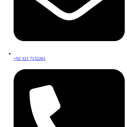
+92 321 7152261