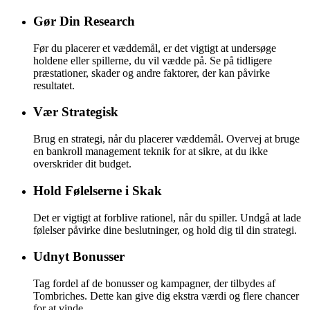
Gør Din Research
Før du placerer et væddemål, er det vigtigt at undersøge
holdene eller spillerne, du vil vædde på. Se på tidligere
præstationer, skader og andre faktorer, der kan påvirke
resultatet.
Vær Strategisk
Brug en strategi, når du placerer væddemål. Overvej at bruge
en bankroll management teknik for at sikre, at du ikke
overskrider dit budget.
Hold Følelserne i Skak
Det er vigtigt at forblive rationel, når du spiller. Undgå at lade
følelser påvirke dine beslutninger, og hold dig til din strategi.
Udnyt Bonusser
Tag fordel af de bonusser og kampagner, der tilbydes af
Tombriches. Dette kan give dig ekstra værdi og flere chancer
for at vinde.