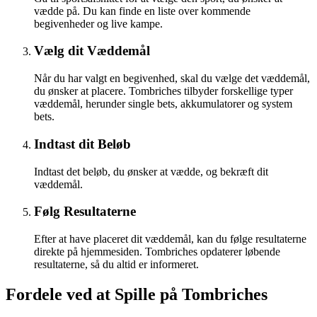
vædde på. Du kan finde en liste over kommende
begivenheder og live kampe.
Vælg dit Væddemål
Når du har valgt en begivenhed, skal du vælge det væddemål,
du ønsker at placere. Tombriches tilbyder forskellige typer
væddemål, herunder single bets, akkumulatorer og system
bets.
Indtast dit Beløb
Indtast det beløb, du ønsker at vædde, og bekræft dit
væddemål.
Følg Resultaterne
Efter at have placeret dit væddemål, kan du følge resultaterne
direkte på hjemmesiden. Tombriches opdaterer løbende
resultaterne, så du altid er informeret.
Fordele ved at Spille på Tombriches