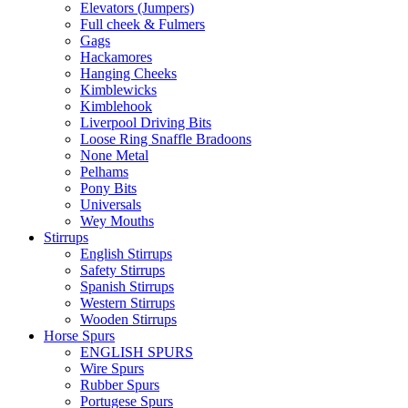
Elevators (Jumpers)
Full cheek & Fulmers
Gags
Hackamores
Hanging Cheeks
Kimblewicks
Kimblehook
Liverpool Driving Bits
Loose Ring Snaffle Bradoons
None Metal
Pelhams
Pony Bits
Universals
Wey Mouths
Stirrups
English Stirrups
Safety Stirrups
Spanish Stirrups
Western Stirrups
Wooden Stirrups
Horse Spurs
ENGLISH SPURS
Wire Spurs
Rubber Spurs
Portugese Spurs