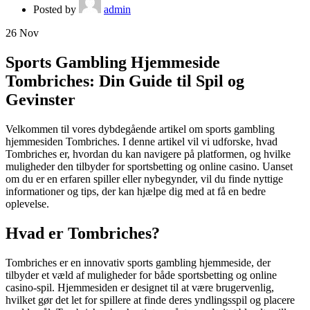
Posted by
admin
26
Nov
Sports Gambling Hjemmeside
Tombriches: Din Guide til Spil og
Gevinster
Velkommen til vores dybdegående artikel om sports gambling
hjemmesiden Tombriches. I denne artikel vil vi udforske, hvad
Tombriches er, hvordan du kan navigere på platformen, og hvilke
muligheder den tilbyder for sportsbetting og online casino. Uanset
om du er en erfaren spiller eller nybegynder, vil du finde nyttige
informationer og tips, der kan hjælpe dig med at få en bedre
oplevelse.
Hvad er Tombriches?
Tombriches er en innovativ sports gambling hjemmeside, der
tilbyder et væld af muligheder for både sportsbetting og online
casino-spil. Hjemmesiden er designet til at være brugervenlig,
hvilket gør det let for spillere at finde deres yndlingsspil og placere