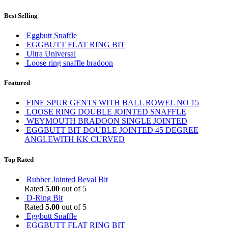
Best Selling
Eggbutt Snaffle
EGGBUTT FLAT RING BIT
Ultra Universal
Loose ring snaffle bradoon
Featured
FINE SPUR GENTS WITH BALL ROWEL NO 15
LOOSE RING DOUBLE JOINTED SNAFFLE
WEYMOUTH BRADOON SINGLE JOINTED
EGGBUTT BIT DOUBLE JOINTED 45 DEGREE
ANGLEWITH KK CURVED
Top Rated
Rubber Jointed Beval Bit
Rated
5.00
out of 5
D-Ring Bit
Rated
5.00
out of 5
Eggbutt Snaffle
EGGBUTT FLAT RING BIT