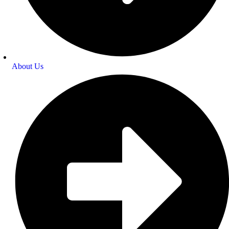
About Us