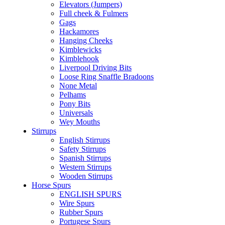
Elevators (Jumpers)
Full cheek & Fulmers
Gags
Hackamores
Hanging Cheeks
Kimblewicks
Kimblehook
Liverpool Driving Bits
Loose Ring Snaffle Bradoons
None Metal
Pelhams
Pony Bits
Universals
Wey Mouths
Stirrups
English Stirrups
Safety Stirrups
Spanish Stirrups
Western Stirrups
Wooden Stirrups
Horse Spurs
ENGLISH SPURS
Wire Spurs
Rubber Spurs
Portugese Spurs