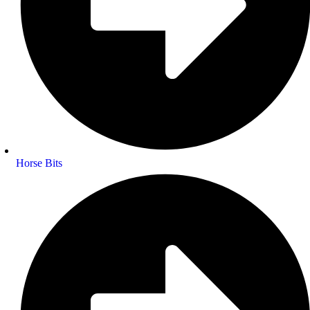
Horse Bits