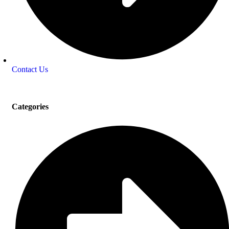
Contact Us
Categories