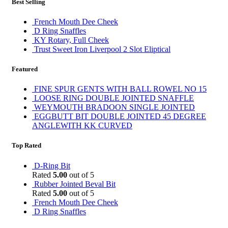
Best Selling
French Mouth Dee Cheek
D Ring Snaffles
KY Rotary, Full Cheek
Trust Sweet Iron Liverpool 2 Slot Eliptical
Featured
FINE SPUR GENTS WITH BALL ROWEL NO 15
LOOSE RING DOUBLE JOINTED SNAFFLE
WEYMOUTH BRADOON SINGLE JOINTED
EGGBUTT BIT DOUBLE JOINTED 45 DEGREE
ANGLEWITH KK CURVED
Top Rated
D-Ring Bit
Rated
5.00
out of 5
Rubber Jointed Beval Bit
Rated
5.00
out of 5
French Mouth Dee Cheek
D Ring Snaffles