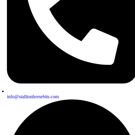
info@stallionhorsebits.com