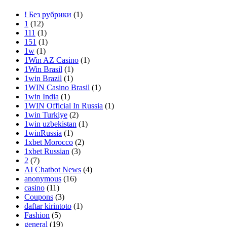
! Без рубрики
(1)
1
(12)
111
(1)
151
(1)
1w
(1)
1Win AZ Casino
(1)
1Win Brasil
(1)
1win Brazil
(1)
1WIN Casino Brasil
(1)
1win India
(1)
1WIN Official In Russia
(1)
1win Turkiye
(2)
1win uzbekistan
(1)
1winRussia
(1)
1xbet Morocco
(2)
1xbet Russian
(3)
2
(7)
AI Chatbot News
(4)
anonymous
(16)
casino
(11)
Coupons
(3)
daftar kirintoto
(1)
Fashion
(5)
general
(19)