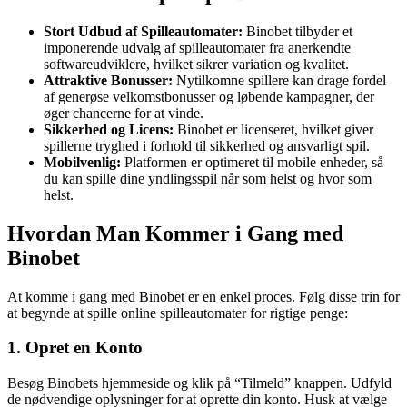
Stort Udbud af Spilleautomater:
Binobet tilbyder et
imponerende udvalg af spilleautomater fra anerkendte
softwareudviklere, hvilket sikrer variation og kvalitet.
Attraktive Bonusser:
Nytilkomne spillere kan drage fordel
af generøse velkomstbonusser og løbende kampagner, der
øger chancerne for at vinde.
Sikkerhed og Licens:
Binobet er licenseret, hvilket giver
spillerne tryghed i forhold til sikkerhed og ansvarligt spil.
Mobilvenlig:
Platformen er optimeret til mobile enheder, så
du kan spille dine yndlingsspil når som helst og hvor som
helst.
Hvordan Man Kommer i Gang med
Binobet
At komme i gang med Binobet er en enkel proces. Følg disse trin for
at begynde at spille online spilleautomater for rigtige penge:
1. Opret en Konto
Besøg Binobets hjemmeside og klik på “Tilmeld” knappen. Udfyld
de nødvendige oplysninger for at oprette din konto. Husk at vælge