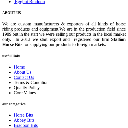
Eggbut Bradoon
ABOUT US
We are custom manufacturers & exporters of all kinds of horse
riding products and equipment.We are in the production field since
1989 but in the start we were selling our products in the local market
only. In 2013 we start export and registered our firm
Stallion
Horse Bits
for supplying our products to foreign markets.
useful links
Home
About Us
Contact Us
Terms & Condition
Quality Policy
Core Values
our categories
Horse Bits
Abbey Bits
Bradoon Bits