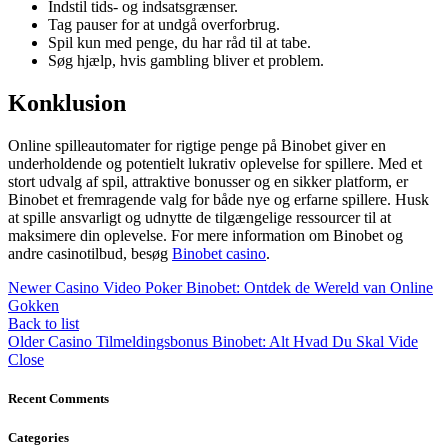
Indstil tids- og indsatsgrænser.
Tag pauser for at undgå overforbrug.
Spil kun med penge, du har råd til at tabe.
Søg hjælp, hvis gambling bliver et problem.
Konklusion
Online spilleautomater for rigtige penge på Binobet giver en
underholdende og potentielt lukrativ oplevelse for spillere. Med et
stort udvalg af spil, attraktive bonusser og en sikker platform, er
Binobet et fremragende valg for både nye og erfarne spillere. Husk
at spille ansvarligt og udnytte de tilgængelige ressourcer til at
maksimere din oplevelse. For mere information om Binobet og
andre casinotilbud, besøg
Binobet casino
.
Newer
Casino Video Poker Binobet: Ontdek de Wereld van Online
Gokken
Back to list
Older
Casino Tilmeldingsbonus Binobet: Alt Hvad Du Skal Vide
Close
Recent Comments
Categories