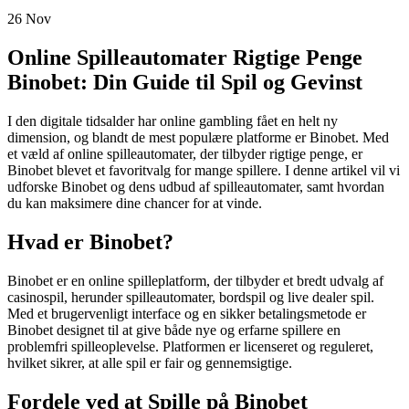
26
Nov
Online Spilleautomater Rigtige Penge
Binobet: Din Guide til Spil og Gevinst
I den digitale tidsalder har online gambling fået en helt ny
dimension, og blandt de mest populære platforme er Binobet. Med
et væld af online spilleautomater, der tilbyder rigtige penge, er
Binobet blevet et favoritvalg for mange spillere. I denne artikel vil vi
udforske Binobet og dens udbud af spilleautomater, samt hvordan
du kan maksimere dine chancer for at vinde.
Hvad er Binobet?
Binobet er en online spilleplatform, der tilbyder et bredt udvalg af
casinospil, herunder spilleautomater, bordspil og live dealer spil.
Med et brugervenligt interface og en sikker betalingsmetode er
Binobet designet til at give både nye og erfarne spillere en
problemfri spilleoplevelse. Platformen er licenseret og reguleret,
hvilket sikrer, at alle spil er fair og gennemsigtige.
Fordele ved at Spille på Binobet