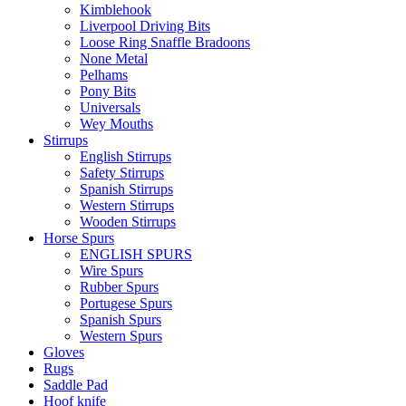
Kimblehook
Liverpool Driving Bits
Loose Ring Snaffle Bradoons
None Metal
Pelhams
Pony Bits
Universals
Wey Mouths
Stirrups
English Stirrups
Safety Stirrups
Spanish Stirrups
Western Stirrups
Wooden Stirrups
Horse Spurs
ENGLISH SPURS
Wire Spurs
Rubber Spurs
Portugese Spurs
Spanish Spurs
Western Spurs
Gloves
Rugs
Saddle Pad
Hoof knife