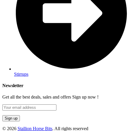
Stirrups
Newsletter
Get all the best deals, sales and offers Sign up now !
© 2026
Stallion Horse Bits
. All rights reserved