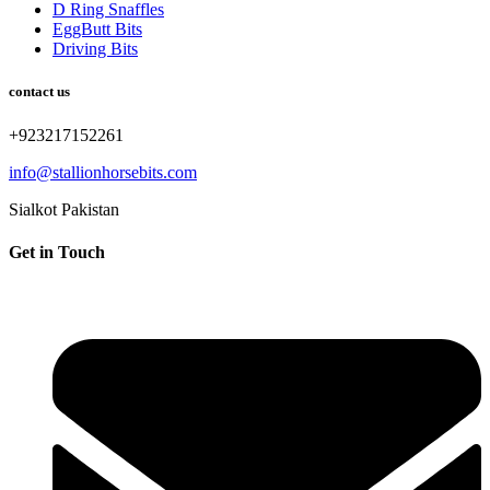
D Ring Snaffles
EggButt Bits
Driving Bits
contact us
+923217152261
info@stallionhorsebits.com
Sialkot Pakistan
Get in Touch