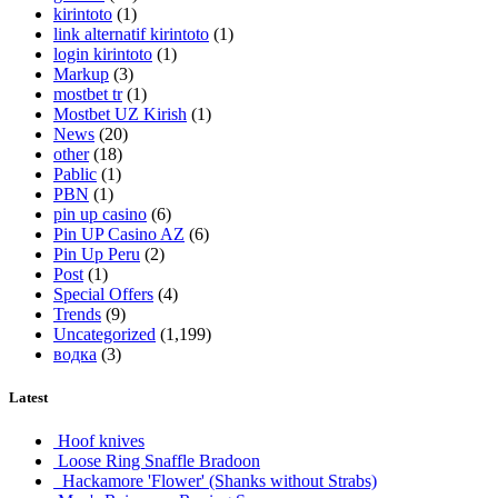
kirintoto
(1)
link alternatif kirintoto
(1)
login kirintoto
(1)
Markup
(3)
mostbet tr
(1)
Mostbet UZ Kirish
(1)
News
(20)
other
(18)
Pablic
(1)
PBN
(1)
pin up casino
(6)
Pin UP Casino AZ
(6)
Pin Up Peru
(2)
Post
(1)
Special Offers
(4)
Trends
(9)
Uncategorized
(1,199)
водка
(3)
Latest
Hoof knives
Loose Ring Snaffle Bradoon
Hackamore 'Flower' (Shanks without Strabs)