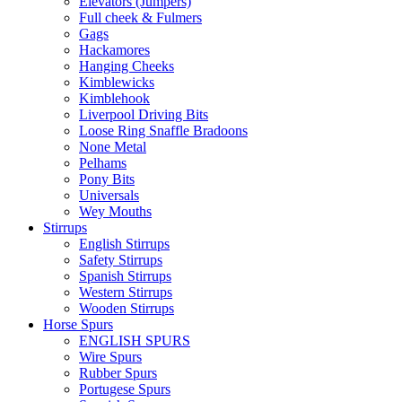
Elevators (Jumpers)
Full cheek & Fulmers
Gags
Hackamores
Hanging Cheeks
Kimblewicks
Kimblehook
Liverpool Driving Bits
Loose Ring Snaffle Bradoons
None Metal
Pelhams
Pony Bits
Universals
Wey Mouths
Stirrups
English Stirrups
Safety Stirrups
Spanish Stirrups
Western Stirrups
Wooden Stirrups
Horse Spurs
ENGLISH SPURS
Wire Spurs
Rubber Spurs
Portugese Spurs