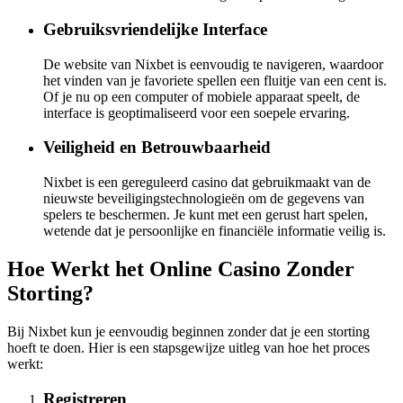
Gebruiksvriendelijke Interface
De website van Nixbet is eenvoudig te navigeren, waardoor
het vinden van je favoriete spellen een fluitje van een cent is.
Of je nu op een computer of mobiele apparaat speelt, de
interface is geoptimaliseerd voor een soepele ervaring.
Veiligheid en Betrouwbaarheid
Nixbet is een gereguleerd casino dat gebruikmaakt van de
nieuwste beveiligingstechnologieën om de gegevens van
spelers te beschermen. Je kunt met een gerust hart spelen,
wetende dat je persoonlijke en financiële informatie veilig is.
Hoe Werkt het Online Casino Zonder
Storting?
Bij Nixbet kun je eenvoudig beginnen zonder dat je een storting
hoeft te doen. Hier is een stapsgewijze uitleg van hoe het proces
werkt:
Registreren