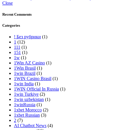
Close
Recent Comments
Categories
! Без рубрики
(1)
1
(12)
111
(1)
151
(1)
1w
(1)
1Win AZ Casino
(1)
1Win Brasil
(1)
1win Brazil
(1)
1WIN Casino Brasil
(1)
1win India
(1)
1WIN Official In Russia
(1)
1win Turkiye
(2)
1win uzbekistan
(1)
1winRussia
(1)
1xbet Morocco
(2)
1xbet Russian
(3)
2
(7)
AI Chatbot News
(4)