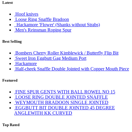
Latest
Hoof knives
Loose Ring Snaffle Bradoon
Hackamore 'Flower' (Shanks without Strabs)
Men's Reinsman Roping Spur
Best Selling
Bombers Cherry Roller Kimblewick / Butterfly Flip Bit
Sweet Iron Eggbutt Gag Medium Port
Hackamore
Half-cheek Snaffle Double Jointed with Copper Mouth Piece
Featured
FINE SPUR GENTS WITH BALL ROWEL NO 15
LOOSE RING DOUBLE JOINTED SNAFFLE
WEYMOUTH BRADOON SINGLE JOINTED
EGGBUTT BIT DOUBLE JOINTED 45 DEGREE
ANGLEWITH KK CURVED
Top Rated