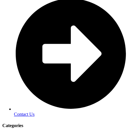
Contact Us
Categories