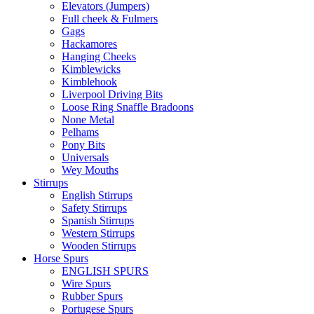
Elevators (Jumpers)
Full cheek & Fulmers
Gags
Hackamores
Hanging Cheeks
Kimblewicks
Kimblehook
Liverpool Driving Bits
Loose Ring Snaffle Bradoons
None Metal
Pelhams
Pony Bits
Universals
Wey Mouths
Stirrups
English Stirrups
Safety Stirrups
Spanish Stirrups
Western Stirrups
Wooden Stirrups
Horse Spurs
ENGLISH SPURS
Wire Spurs
Rubber Spurs
Portugese Spurs