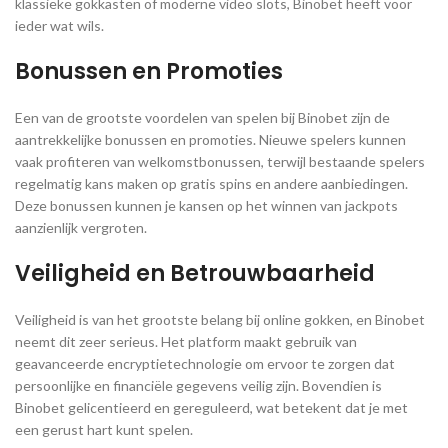
klassieke gokkasten of moderne video slots, Binobet heeft voor
ieder wat wils.
Bonussen en Promoties
Een van de grootste voordelen van spelen bij Binobet zijn de
aantrekkelijke bonussen en promoties. Nieuwe spelers kunnen
vaak profiteren van welkomstbonussen, terwijl bestaande spelers
regelmatig kans maken op gratis spins en andere aanbiedingen.
Deze bonussen kunnen je kansen op het winnen van jackpots
aanzienlijk vergroten.
Veiligheid en Betrouwbaarheid
Veiligheid is van het grootste belang bij online gokken, en Binobet
neemt dit zeer serieus. Het platform maakt gebruik van
geavanceerde encryptietechnologie om ervoor te zorgen dat
persoonlijke en financiële gegevens veilig zijn. Bovendien is
Binobet gelicentieerd en gereguleerd, wat betekent dat je met
een gerust hart kunt spelen.