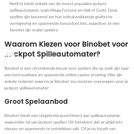
NetEnt biedt enkele van de meest populaire jackpot
spilleautomater, zoals Mega Fortune en Hall of Gods. Deze
spellen zijn beroemd om hun indrukwekkende grafische
vormgeving en spannende bonusfuncties, waardoor ze een
favoriet zijn onder spelers.
Waarom Kiezen voor Binobet voor
Jackpot Spilleautomater?
Binobet is een uitstekende keuze voor spelers die op zoek zijn naar
een betrouwbare en spannende online casino ervaring. Hier zijn
enkele redenen waarom je Binobet zou moeten overwegen voor je
jackpot spilleautomater:
Groot Spelaanbod
Binobet biedt een uitgebreid assortiment aan spilleautomater,
waaronder tal van jackpot spellen. Dit betekent dat er altijd iets
nieuws en spannends te ontdekken valt. Of je nu houdt van