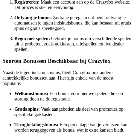
Registreren:
Maak een account aan op de Crazyfox website.
Dit proces is snel en eenvoudig.
Ontvang je bonus:
Zodra je geregistreerd bent, ontvang je
automatisch je ingen indskudsbonus, die kan bestaan uit gratis
spins of gratis speeltegoed.
Begin met spelen:
Gebruik je bonus om verschillende spellen
uit te proberen, zoals gokkasten, tafelspellen en live dealer
spellen.
Soorten Bonussen Beschikbaar bij Crazyfox
Naast de ingen indskudsbonus, biedt Crazyfox ook andere
aantrekkelijke bonussen aan. Hier zijn enkele van de meest
populaire:
Welkomstbonus:
Een bonus voor nieuwe spelers die een
storting doen na de registratie.
Gratis spins:
Vaak aangeboden als deel van promoties op
specifieke gokkasten.
Terugbetalingsbonus:
Een percentage van je verliezen kan
worden teruggegeven als bonus, wat je extra kansen biedt.