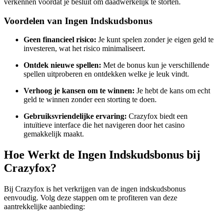
verkennen voordat je besluit om daadwerkelijk te storten.
Voordelen van Ingen Indskudsbonus
Geen financieel risico:
Je kunt spelen zonder je eigen geld te
investeren, wat het risico minimaliseert.
Ontdek nieuwe spellen:
Met de bonus kun je verschillende
spellen uitproberen en ontdekken welke je leuk vindt.
Verhoog je kansen om te winnen:
Je hebt de kans om echt
geld te winnen zonder een storting te doen.
Gebruiksvriendelijke ervaring:
Crazyfox biedt een
intuïtieve interface die het navigeren door het casino
gemakkelijk maakt.
Hoe Werkt de Ingen Indskudsbonus bij
Crazyfox?
Bij Crazyfox is het verkrijgen van de ingen indskudsbonus
eenvoudig. Volg deze stappen om te profiteren van deze
aantrekkelijke aanbieding: