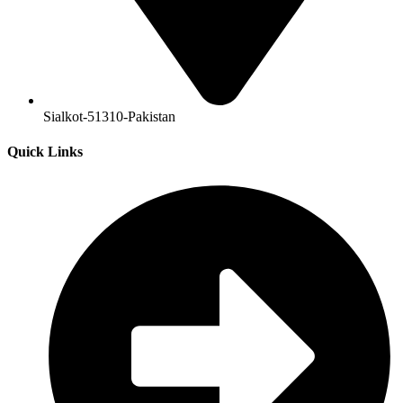
Sialkot-51310-Pakistan
Quick Links