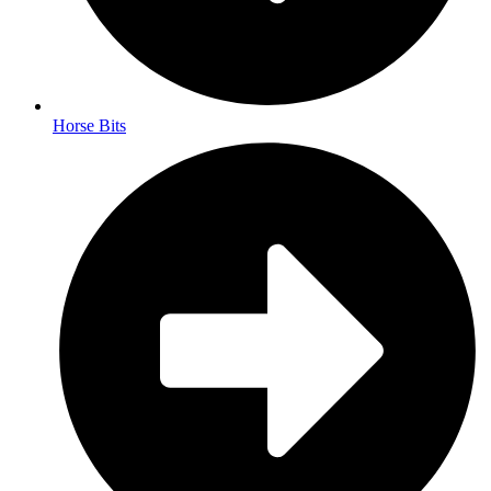
Horse Bits