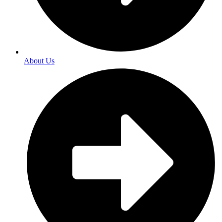
About Us