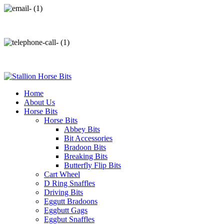
info@stallionhorsebits.com
+92 321 7152261
Home
About Us
Horse Bits
Horse Bits
Abbey Bits
Bit Accessories
Bradoon Bits
Breaking Bits
Butterfly Flip Bits
Cart Wheel
D Ring Snaffles
Driving Bits
Eggutt Bradoons
Eggbutt Gags
Eggbut Snaffles