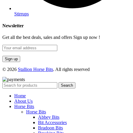
Stirrups
Newsletter
Get all the best deals, sales and offers Sign up now !
© 2026
Stallion Horse Bits
. All rights reserved
Search
Home
About Us
Horse Bits
Horse Bits
Abbey Bits
Bit Accessories
Bradoon Bits