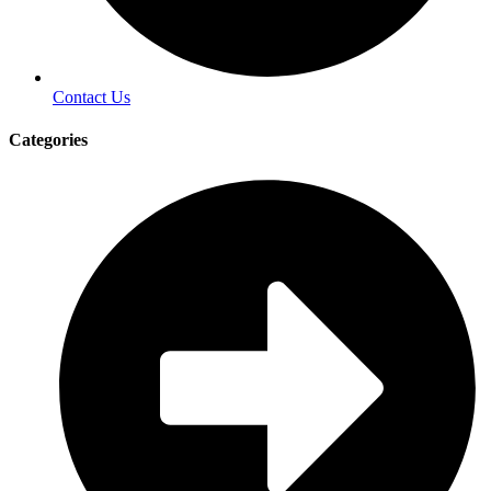
Contact Us
Categories