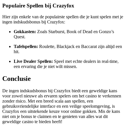
Populaire Spellen bij Crazyfox
Hier zijn enkele van de populairste spellen die je kunt spelen met je
ingen indskudsbonus bij Crazyfox:
Gokkasten:
Zoals Starburst, Book of Dead en Gonzo’s
Quest.
Tafelspellen:
Roulette, Blackjack en Baccarat zijn altijd een
hit.
Live Dealer Spellen:
Speel met echte dealers in real-time,
een ervaring die je niet wilt missen.
Conclusie
De ingen indskudsbonus bij Crazyfox biedt een geweldige kans
voor zowel nieuwe als ervaren spelers om het casino te verkennen
zonder risico. Met een breed scala aan spellen, een
gebruiksvriendelijke interface en een veilige speelomgeving, is
Crazyfox een uitstekende keuze voor online gokken. Mis de kans
niet om je bonus te claimen en te genieten van alles wat dit
geweldige casino te bieden heeft!