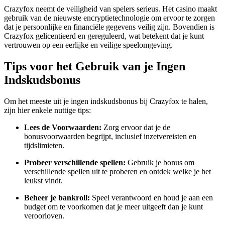
Crazyfox neemt de veiligheid van spelers serieus. Het casino maakt
gebruik van de nieuwste encryptietechnologie om ervoor te zorgen
dat je persoonlijke en financiële gegevens veilig zijn. Bovendien is
Crazyfox gelicentieerd en gereguleerd, wat betekent dat je kunt
vertrouwen op een eerlijke en veilige speelomgeving.
Tips voor het Gebruik van je Ingen
Indskudsbonus
Om het meeste uit je ingen indskudsbonus bij Crazyfox te halen,
zijn hier enkele nuttige tips:
Lees de Voorwaarden:
Zorg ervoor dat je de
bonusvoorwaarden begrijpt, inclusief inzetvereisten en
tijdslimieten.
Probeer verschillende spellen:
Gebruik je bonus om
verschillende spellen uit te proberen en ontdek welke je het
leukst vindt.
Beheer je bankroll:
Speel verantwoord en houd je aan een
budget om te voorkomen dat je meer uitgeeft dan je kunt
veroorloven.