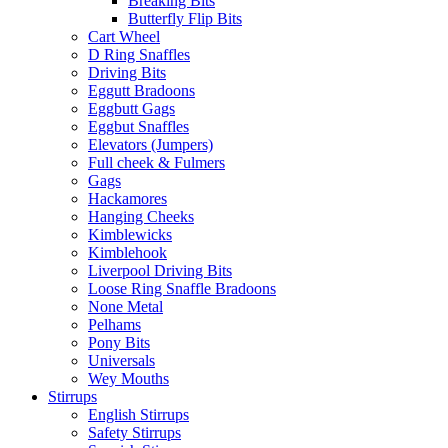
Breaking Bits
Butterfly Flip Bits
Cart Wheel
D Ring Snaffles
Driving Bits
Eggutt Bradoons
Eggbutt Gags
Eggbut Snaffles
Elevators (Jumpers)
Full cheek & Fulmers
Gags
Hackamores
Hanging Cheeks
Kimblewicks
Kimblehook
Liverpool Driving Bits
Loose Ring Snaffle Bradoons
None Metal
Pelhams
Pony Bits
Universals
Wey Mouths
Stirrups
English Stirrups
Safety Stirrups