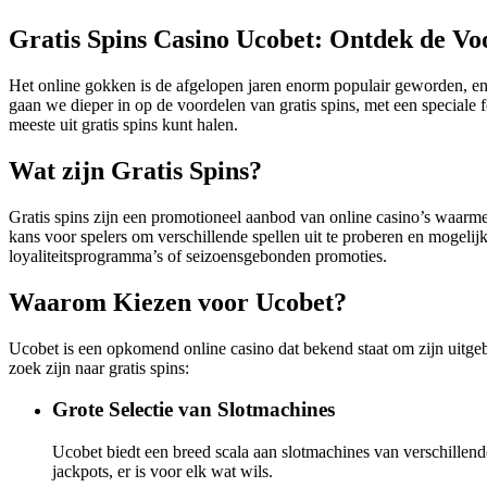
Gratis Spins Casino Ucobet: Ontdek de Vo
Het online gokken is de afgelopen jaren enorm populair geworden, en e
gaan we dieper in op de voordelen van gratis spins, met een speciale 
meeste uit gratis spins kunt halen.
Wat zijn Gratis Spins?
Gratis spins zijn een promotioneel aanbod van online casino’s waarmee
kans voor spelers om verschillende spellen uit te proberen en mogeli
loyaliteitsprogramma’s of seizoensgebonden promoties.
Waarom Kiezen voor Ucobet?
Ucobet is een opkomend online casino dat bekend staat om zijn uitgeb
zoek zijn naar gratis spins:
Grote Selectie van Slotmachines
Ucobet biedt een breed scala aan slotmachines van verschillende
jackpots, er is voor elk wat wils.