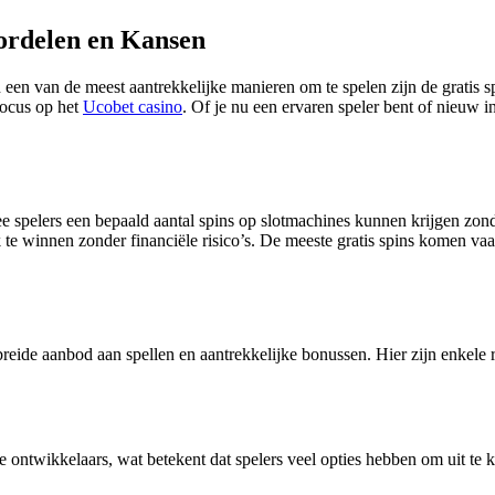
ordelen en Kansen
en van de meest aantrekkelijke manieren om te spelen zijn de gratis sp
focus op het
Ucobet casino
. Of je nu een ervaren speler bent of nieuw in
 spelers een bepaald aantal spins op slotmachines kunnen krijgen zonde
jk te winnen zonder financiële risico’s. De meeste gratis spins komen 
reide aanbod aan spellen en aantrekkelijke bonussen. Hier zijn enkele
 ontwikkelaars, wat betekent dat spelers veel opties hebben om uit te ki