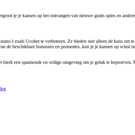
ergroot je je kansen op het ontvangen van nieuwe gratis spins en ander
casino’s zoals Ucobet te verbeteren. Ze bieden niet alleen de kans om t
van de beschikbare bonussen en promoties, kun je je kansen op winst ma
t biedt een spannende en veilige omgeving om je geluk te beproeven. M
den