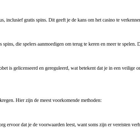
nclusief gratis spins. Dit geeft je de kans om het casino te verkennen e
spins, die spelers aanmoedigen om terug te keren en meer te spelen. Dit
bet is gelicenseerd en gereguleerd, wat betekent dat je in een veilige 
rkregen. Hier zijn de meest voorkomende methoden:
 Zorg ervoor dat je de voorwaarden leest, want soms zijn er vereisten v