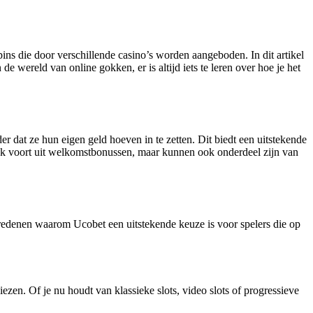
ins die door verschillende casino’s worden aangeboden. In dit artikel
 de wereld van online gokken, er is altijd iets te leren over hoe je het
r dat ze hun eigen geld hoeven in te zetten. Dit biedt een uitstekende
vaak voort uit welkomstbonussen, maar kunnen ook onderdeel zijn van
 redenen waarom Ucobet een uitstekende keuze is voor spelers die op
ezen. Of je nu houdt van klassieke slots, video slots of progressieve