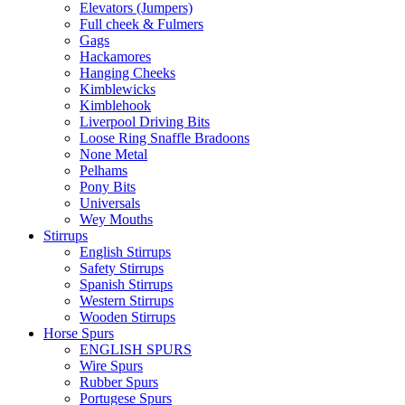
Elevators (Jumpers)
Full cheek & Fulmers
Gags
Hackamores
Hanging Cheeks
Kimblewicks
Kimblehook
Liverpool Driving Bits
Loose Ring Snaffle Bradoons
None Metal
Pelhams
Pony Bits
Universals
Wey Mouths
Stirrups
English Stirrups
Safety Stirrups
Spanish Stirrups
Western Stirrups
Wooden Stirrups
Horse Spurs
ENGLISH SPURS
Wire Spurs
Rubber Spurs
Portugese Spurs