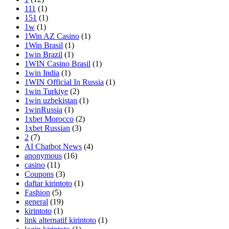
111
(1)
151
(1)
1w
(1)
1Win AZ Casino
(1)
1Win Brasil
(1)
1win Brazil
(1)
1WIN Casino Brasil
(1)
1win India
(1)
1WIN Official In Russia
(1)
1win Turkiye
(2)
1win uzbekistan
(1)
1winRussia
(1)
1xbet Morocco
(2)
1xbet Russian
(3)
2
(7)
AI Chatbot News
(4)
anonymous
(16)
casino
(11)
Coupons
(3)
daftar kirintoto
(1)
Fashion
(5)
general
(19)
kirintoto
(1)
link alternatif kirintoto
(1)