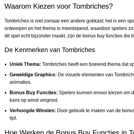
Waarom Kiezen voor Tombriches?
Tombriches is niet zomaar een andere gokkast; het is een spel
ontworpen en het thema is meeslepend, waardoor spelers zi
dit spel echt bijzonder maakt, zijn de bonus buy functies die 
De Kenmerken van Tombriches
Uniek Thema:
Tombriches heeft een boeiend thema dat sp
Geweldige Graphics:
De visuele elementen van Tombriches
animaties.
Bonus Buy Functies:
Spelers kunnen ervoor kiezen om di
kans op winst vergroot.
Verhoogde Winsten:
Door gebruik te maken van de bonus 
tijd.
Hoe Werken de Bonus Buy Functies in T