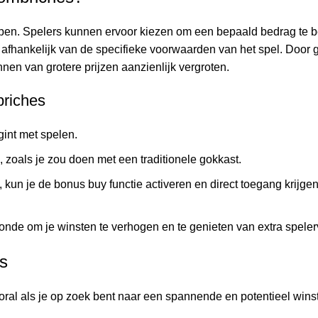
ijpen. Spelers kunnen ervoor kiezen om een bepaald bedrag te 
n afhankelijk van de specifieke voorwaarden van het spel. Door g
en van grotere prijzen aanzienlijk vergroten.
briches
gint met spelen.
zoals je zou doen met een traditionele gokkast.
kun je de bonus buy functie activeren en direct toegang krijgen
nde om je winsten te verhogen en te genieten van extra speler
s
oral als je op zoek bent naar een spannende en potentieel win