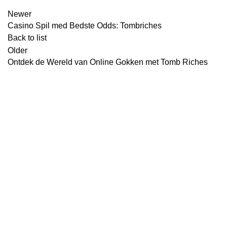
Newer
Casino Spil med Bedste Odds: Tombriches
Back to list
Older
Ontdek de Wereld van Online Gokken met Tomb Riches