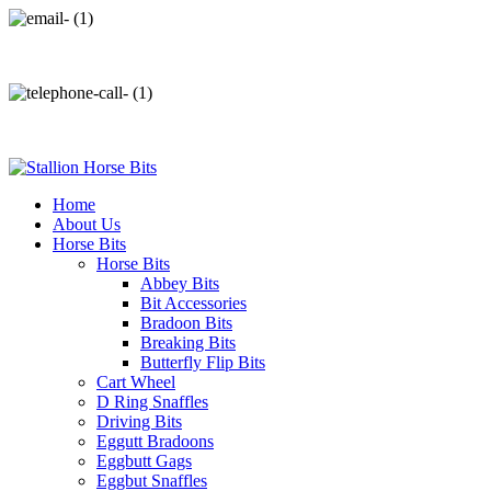
info@stallionhorsebits.com
+92 321 7152261
Home
About Us
Horse Bits
Horse Bits
Abbey Bits
Bit Accessories
Bradoon Bits
Breaking Bits
Butterfly Flip Bits
Cart Wheel
D Ring Snaffles
Driving Bits
Eggutt Bradoons
Eggbutt Gags
Eggbut Snaffles