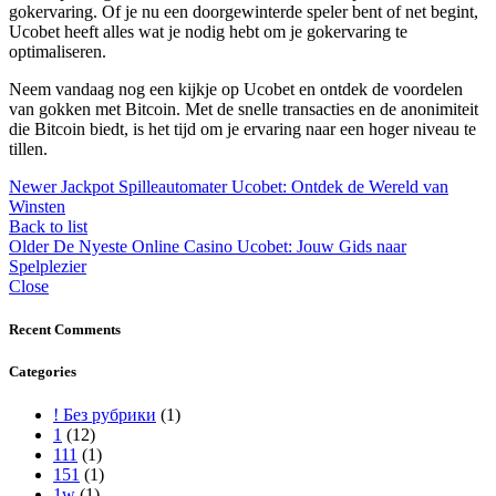
gokervaring. Of je nu een doorgewinterde speler bent of net begint,
Ucobet heeft alles wat je nodig hebt om je gokervaring te
optimaliseren.
Neem vandaag nog een kijkje op Ucobet en ontdek de voordelen
van gokken met Bitcoin. Met de snelle transacties en de anonimiteit
die Bitcoin biedt, is het tijd om je ervaring naar een hoger niveau te
tillen.
Newer
Jackpot Spilleautomater Ucobet: Ontdek de Wereld van
Winsten
Back to list
Older
De Nyeste Online Casino Ucobet: Jouw Gids naar
Spelplezier
Close
Recent Comments
Categories
! Без рубрики
(1)
1
(12)
111
(1)
151
(1)
1w
(1)