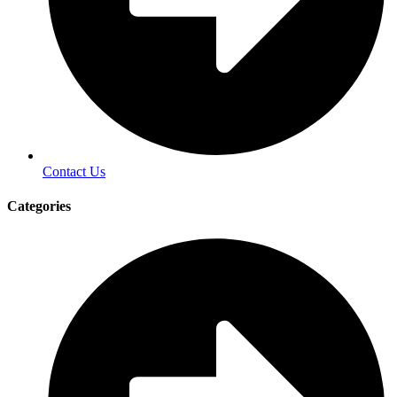
Contact Us
Categories