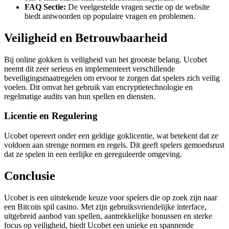
FAQ Sectie:
De veelgestelde vragen sectie op de website
biedt antwoorden op populaire vragen en problemen.
Veiligheid en Betrouwbaarheid
Bij online gokken is veiligheid van het grootste belang. Ucobet
neemt dit zeer serieus en implementeert verschillende
beveiligingsmaatregelen om ervoor te zorgen dat spelers zich veilig
voelen. Dit omvat het gebruik van encryptietechnologie en
regelmatige audits van hun spellen en diensten.
Licentie en Regulering
Ucobet opereert onder een geldige goklicentie, wat betekent dat ze
voldoen aan strenge normen en regels. Dit geeft spelers gemoedsrust
dat ze spelen in een eerlijke en gereguleerde omgeving.
Conclusie
Ucobet is een uitstekende keuze voor spelers die op zoek zijn naar
een Bitcoin spil casino. Met zijn gebruiksvriendelijke interface,
uitgebreid aanbod van spellen, aantrekkelijke bonussen en sterke
focus op veiligheid, biedt Ucobet een unieke en spannende