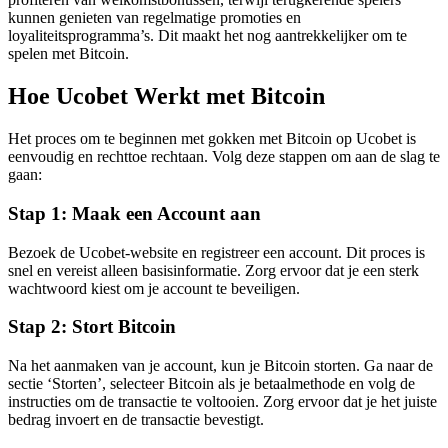
kunnen genieten van regelmatige promoties en
loyaliteitsprogramma’s. Dit maakt het nog aantrekkelijker om te
spelen met Bitcoin.
Hoe Ucobet Werkt met Bitcoin
Het proces om te beginnen met gokken met Bitcoin op Ucobet is
eenvoudig en rechttoe rechtaan. Volg deze stappen om aan de slag te
gaan:
Stap 1: Maak een Account aan
Bezoek de Ucobet-website en registreer een account. Dit proces is
snel en vereist alleen basisinformatie. Zorg ervoor dat je een sterk
wachtwoord kiest om je account te beveiligen.
Stap 2: Stort Bitcoin
Na het aanmaken van je account, kun je Bitcoin storten. Ga naar de
sectie ‘Storten’, selecteer Bitcoin als je betaalmethode en volg de
instructies om de transactie te voltooien. Zorg ervoor dat je het juiste
bedrag invoert en de transactie bevestigt.