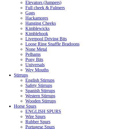
Elevators (Jumpers)
Full cheek & Fulmers
Gags
Hackamores
Hanging Cheeks
Kimblewicks
Kimblehook
Liverpool Driving Bits
Loose Ring Snaffle Bradoons
None Metal
Pelhams
Pony Bits
Universals
Wey Mouths
Stirrups
English Stirrups
Safety Stirrups
Spanish Stirrups
Western Stirrups
Wooden Stirrups
Horse Spurs
ENGLISH SPURS
Wire Spurs
Rubber Spurs
Portugese Spurs