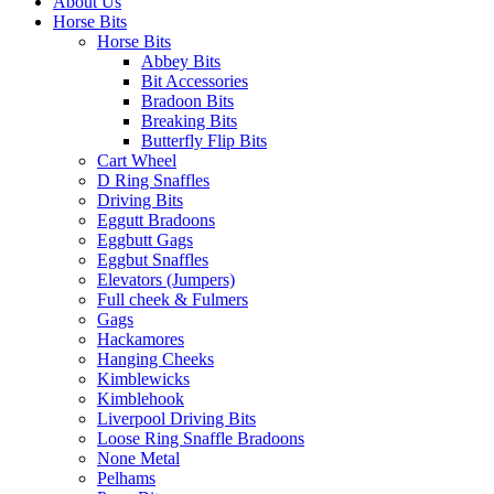
About Us
Horse Bits
Horse Bits
Abbey Bits
Bit Accessories
Bradoon Bits
Breaking Bits
Butterfly Flip Bits
Cart Wheel
D Ring Snaffles
Driving Bits
Eggutt Bradoons
Eggbutt Gags
Eggbut Snaffles
Elevators (Jumpers)
Full cheek & Fulmers
Gags
Hackamores
Hanging Cheeks
Kimblewicks
Kimblehook
Liverpool Driving Bits
Loose Ring Snaffle Bradoons
None Metal
Pelhams