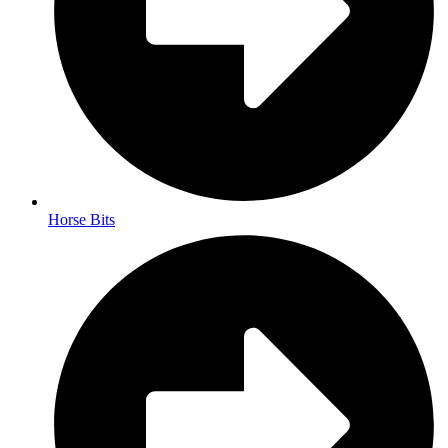
Horse Bits