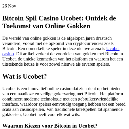
26
Nov
Bitcoin Spil Casino Ucobet: Ontdek de
Toekomst van Online Gokken
De wereld van online gokken is de afgelopen jaren drastisch
veranderd, vooral met de opkomst van cryptocurrencies zoals
Bitcoin. Een opmerkelijke speler in deze nieuwe arena is
Ucobet
casino
. Dit artikel verkent de voordelen van gokken met Bitcoin in
Ucobet, de unieke kenmerken van het platform en waarom het een
uitstekende keuze is voor zowel nieuwe als ervaren spelers.
Wat is Ucobet?
Ucobet is een innovatief online casino dat zich richt op het bieden
van een naadloze en veilige gokervaring met Bitcoin. Het platform
combineert moderne technologie met een gebruikersvriendelijke
interface, waardoor spelers eenvoudig toegang hebben tot een breed
scala aan casinospellen. Van traditionele tafelspellen tot spannende
gokkasten, Ucobet heeft voor elk wat wils.
Waarom Kiezen voor Bitcoin in Ucobet?