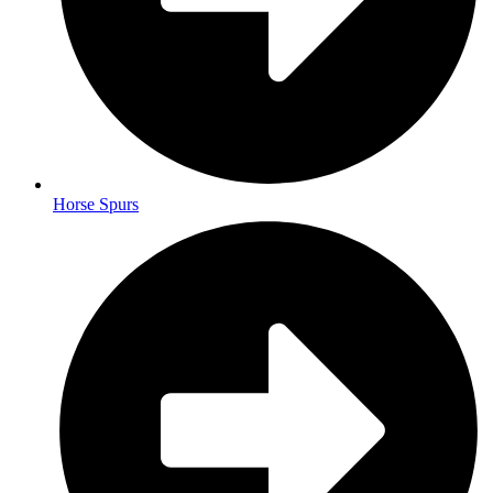
Horse Spurs