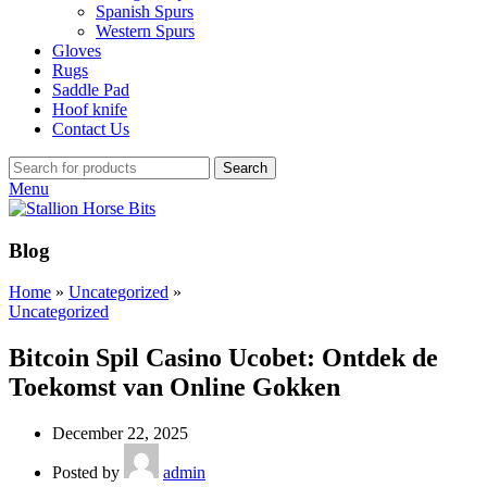
Spanish Spurs
Western Spurs
Gloves
Rugs
Saddle Pad
Hoof knife
Contact Us
Search
Menu
Blog
Home
»
Uncategorized
»
Uncategorized
Bitcoin Spil Casino Ucobet: Ontdek de
Toekomst van Online Gokken
December 22, 2025
Posted by
admin