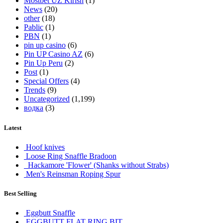
Mostbet UZ Kirish
(1)
News
(20)
other
(18)
Pablic
(1)
PBN
(1)
pin up casino
(6)
Pin UP Casino AZ
(6)
Pin Up Peru
(2)
Post
(1)
Special Offers
(4)
Trends
(9)
Uncategorized
(1,199)
водка
(3)
Latest
Hoof knives
Loose Ring Snaffle Bradoon
Hackamore 'Flower' (Shanks without Strabs)
Men's Reinsman Roping Spur
Best Selling
Eggbutt Snaffle
EGGBUTT FLAT RING BIT