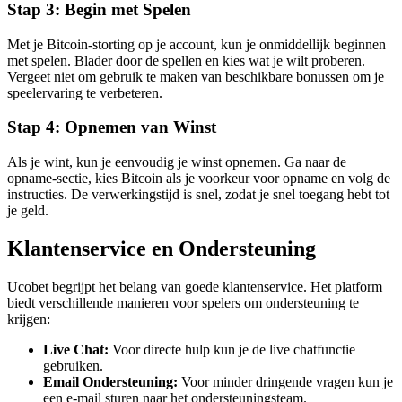
Stap 3: Begin met Spelen
Met je Bitcoin-storting op je account, kun je onmiddellijk beginnen
met spelen. Blader door de spellen en kies wat je wilt proberen.
Vergeet niet om gebruik te maken van beschikbare bonussen om je
speelervaring te verbeteren.
Stap 4: Opnemen van Winst
Als je wint, kun je eenvoudig je winst opnemen. Ga naar de
opname-sectie, kies Bitcoin als je voorkeur voor opname en volg de
instructies. De verwerkingstijd is snel, zodat je snel toegang hebt tot
je geld.
Klantenservice en Ondersteuning
Ucobet begrijpt het belang van goede klantenservice. Het platform
biedt verschillende manieren voor spelers om ondersteuning te
krijgen:
Live Chat:
Voor directe hulp kun je de live chatfunctie
gebruiken.
Email Ondersteuning:
Voor minder dringende vragen kun je
een e-mail sturen naar het ondersteuningsteam.