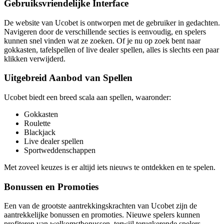
Gebruiksvriendelijke Interface
De website van Ucobet is ontworpen met de gebruiker in gedachten.
Navigeren door de verschillende secties is eenvoudig, en spelers
kunnen snel vinden wat ze zoeken. Of je nu op zoek bent naar
gokkasten, tafelspellen of live dealer spellen, alles is slechts een paar
klikken verwijderd.
Uitgebreid Aanbod van Spellen
Ucobet biedt een breed scala aan spellen, waaronder:
Gokkasten
Roulette
Blackjack
Live dealer spellen
Sportweddenschappen
Met zoveel keuzes is er altijd iets nieuws te ontdekken en te spelen.
Bonussen en Promoties
Een van de grootste aantrekkingskrachten van Ucobet zijn de
aantrekkelijke bonussen en promoties. Nieuwe spelers kunnen
profiteren van welkomstbonussen, terwijl terugkerende spelers