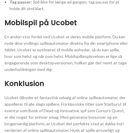
Tag pauser:
Spil ikke for længe ad gangen; tag pauser for at
holde dit sind klart.
Mobilspil på Ucobet
En anden stor fordel ved Ucobet er deres mobile platform. Du kan
nyde dine yndlings spilleautomater direkte fra din smartphone eller
tablet. Ucobet er optimeret til mobile enheder, så du kan spille,
hvor som helst og når som helst. Mobilspilleoplevelsen er lige så
engagerende som desktopversionen, hvilket gør det nemt at tage
underholdningen med dig.
Konklusion
Ucobet tilbyder et fantastisk udvalg af online spilleautomater, der
appellerer til alle slags spillere. Fra klassiske titler som Starburst til
eventyr som Book of Dead og innovative spil som Gonzo’s Quest,
er der noget for enhver smag. Med generøse bonusser og en
brugervenlig platform, er Ucobet det perfekte sted at dykke ind i
verdenen af online spilleautomater. Husk at spille ansvarligt og