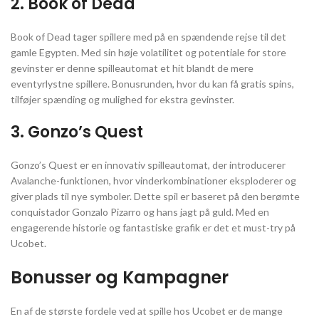
2. Book of Dead
Book of Dead tager spillere med på en spændende rejse til det
gamle Egypten. Med sin høje volatilitet og potentiale for store
gevinster er denne spilleautomat et hit blandt de mere
eventyrlystne spillere. Bonusrunden, hvor du kan få gratis spins,
tilføjer spænding og mulighed for ekstra gevinster.
3. Gonzo’s Quest
Gonzo’s Quest er en innovativ spilleautomat, der introducerer
Avalanche-funktionen, hvor vinderkombinationer eksploderer og
giver plads til nye symboler. Dette spil er baseret på den berømte
conquistador Gonzalo Pizarro og hans jagt på guld. Med en
engagerende historie og fantastiske grafik er det et must-try på
Ucobet.
Bonusser og Kampagner
En af de største fordele ved at spille hos Ucobet er de mange