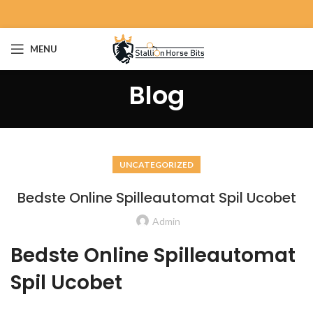
MENU
Blog
UNCATEGORIZED
Bedste Online Spilleautomat Spil Ucobet
Admin
Bedste Online Spilleautomat
Spil Ucobet