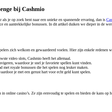
Penge bij Cashmio
ar als je op zoek bent naar een unieke en spannende ervaring, dan is
Cas
face en aantrekkelijke bonussen. In dit artikel duiken we dieper in de
 spelers zich welkom en gewaardeerd voelen. Hier zijn enkele redenen
wste video slots, Cashmio heeft het allemaal.
vigeren, waardoor je snel je favoriete spellen kunt vinden.
met royale bonussen die het spelen nog leuker maken.
aardoor je met een gerust hart voor echt geld kunt spelen.
n in online casino’s. Ze zijn eenvoudig te spelen en bieden de kans op 