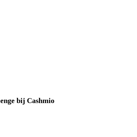
Penge bij Cashmio