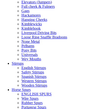
Elevators (Jumpers)
Full cheek & Fulmers
Gags
Hackamores
Hanging Cheeks
Kimblewicks
Kimblehook
Liverpool Driving Bits
Loose Ring Snaffle Bradoons
None Metal
Pelhams
Pony Bits
Universals
Wey Mouths
Stirrups
English Stirrups
Safety Stirrups
Spanish Stirrups
Western Stirrups
Wooden Stirrups
Horse Spurs
ENGLISH SPURS
Wire Spurs
Rubber Spurs
Portugese Spurs