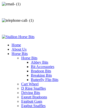
info@stallionhorsebits.com
+92 321 7152261
Home
About Us
Horse Bits
Horse Bits
Abbey Bits
Bit Accessories
Bradoon Bits
Breaking Bits
Butterfly Flip Bits
Cart Wheel
D Ring Snaffles
Driving Bits
Eggutt Bradoons
Eggbutt Gags
Eggbut Snaffles