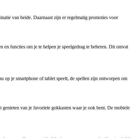
natie van beide. Daarnaast zijn er regelmatig promoties voor
 en functies om je te helpen je speelgedrag te beheren. Dit omvat
 nu op je smartphone of tablet speelt, de spellen zijn ontworpen om
t genieten van je favoriete gokkasten waar je ook bent. De mobiele