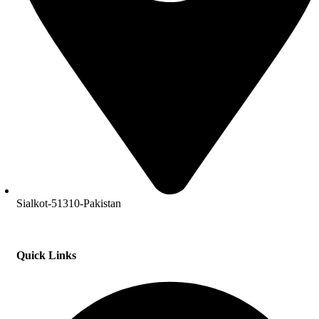
Sialkot-51310-Pakistan
Quick Links