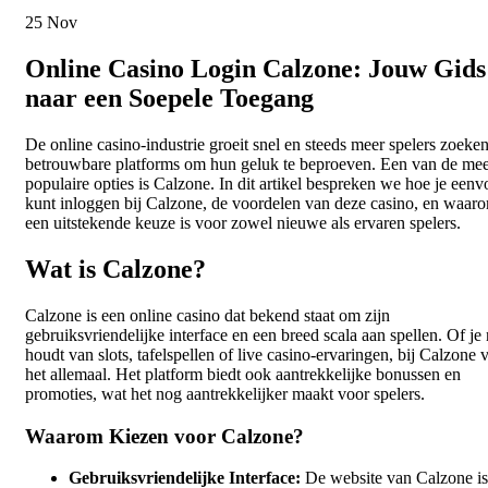
25
Nov
Online Casino Login Calzone: Jouw Gids
naar een Soepele Toegang
De online casino-industrie groeit snel en steeds meer spelers zoeke
betrouwbare platforms om hun geluk te beproeven. Een van de mee
populaire opties is Calzone. In dit artikel bespreken we hoe je een
kunt inloggen bij Calzone, de voordelen van deze casino, en waar
een uitstekende keuze is voor zowel nieuwe als ervaren spelers.
Wat is Calzone?
Calzone is een online casino dat bekend staat om zijn
gebruiksvriendelijke interface en een breed scala aan spellen. Of je
houdt van slots, tafelspellen of live casino-ervaringen, bij Calzone v
het allemaal. Het platform biedt ook aantrekkelijke bonussen en
promoties, wat het nog aantrekkelijker maakt voor spelers.
Waarom Kiezen voor Calzone?
Gebruiksvriendelijke Interface:
De website van Calzone is