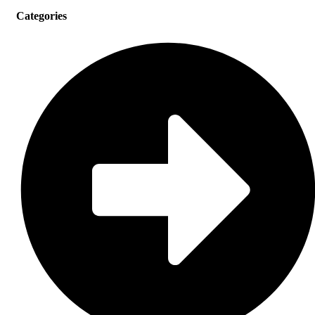
Categories