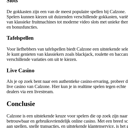
Slots
De gokkasten zijn een van de meest populaire spellen bij Calzone.
Spelers kunnen kiezen uit duizenden verschillende gokkasten, vari
van klassieke fruitmachines tot moderne video slots met unieke the
en bonusfuncties.
Tafelspellen
Voor liefhebbers van tafelspellen biedt Calzone een uitstekende sele
Je kunt genieten van klassiekers zoals blackjack, roulette en baccar
verschillende variaties om uit te kiezen.
Live Casino
Als je op zoek bent naar een authentieke casino-ervaring, probeer d
live casino van Calzone. Hier kun je in realtime spelen tegen echte
dealers via een livestream.
Conclusie
Calzone is een uitstekende keuze voor spelers die op zoek zijn naar
betrouwbaar en gebruiksvriendelijk online casino. Met een breed sc
aan spellen, snelle transacties, en uitstekende klantenservice, is het