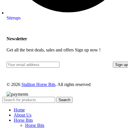
Stirrups
Newsletter
Get all the best deals, sales and offers Sign up now !
© 2026
Stallion Horse Bits
. All rights reserved
Search
Home
About Us
Horse Bits
Horse Bits