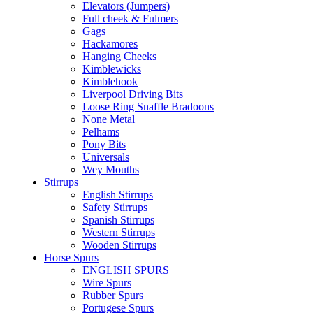
Elevators (Jumpers)
Full cheek & Fulmers
Gags
Hackamores
Hanging Cheeks
Kimblewicks
Kimblehook
Liverpool Driving Bits
Loose Ring Snaffle Bradoons
None Metal
Pelhams
Pony Bits
Universals
Wey Mouths
Stirrups
English Stirrups
Safety Stirrups
Spanish Stirrups
Western Stirrups
Wooden Stirrups
Horse Spurs
ENGLISH SPURS
Wire Spurs
Rubber Spurs
Portugese Spurs