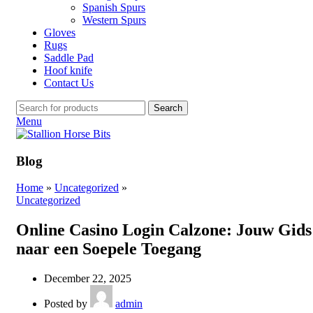
Spanish Spurs
Western Spurs
Gloves
Rugs
Saddle Pad
Hoof knife
Contact Us
Search
Menu
Blog
Home
»
Uncategorized
»
Uncategorized
Online Casino Login Calzone: Jouw Gids
naar een Soepele Toegang
December 22, 2025
Posted by
admin