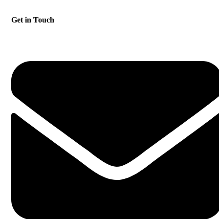
Get in Touch