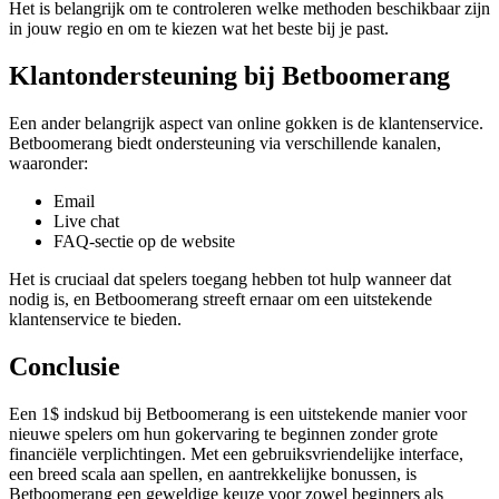
Het is belangrijk om te controleren welke methoden beschikbaar zijn
in jouw regio en om te kiezen wat het beste bij je past.
Klantondersteuning bij Betboomerang
Een ander belangrijk aspect van online gokken is de klantenservice.
Betboomerang biedt ondersteuning via verschillende kanalen,
waaronder:
Email
Live chat
FAQ-sectie op de website
Het is cruciaal dat spelers toegang hebben tot hulp wanneer dat
nodig is, en Betboomerang streeft ernaar om een uitstekende
klantenservice te bieden.
Conclusie
Een 1$ indskud bij Betboomerang is een uitstekende manier voor
nieuwe spelers om hun gokervaring te beginnen zonder grote
financiële verplichtingen. Met een gebruiksvriendelijke interface,
een breed scala aan spellen, en aantrekkelijke bonussen, is
Betboomerang een geweldige keuze voor zowel beginners als