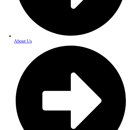
About Us