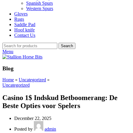
Spanish Spurs
Western Spurs
Gloves
Rugs
Saddle Pad
Hoof knife
Contact Us
Search
Menu
Blog
Home
»
Uncategorized
»
Uncategorized
Casino 1$ Indskud Betboomerang: De
Beste Opties voor Spelers
December 22, 2025
Posted by
admin