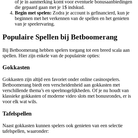
of je in aanmerking komt voor eventuele bonusaanbiedingen
die gepaard gaan met je 1$ indskud.
Begin met spelen:
Zodra je account is gefinancierd, kun je
beginnen met het verkennen van de spellen en het genieten
van je speelervaring.
Populaire Spellen bij Betboomerang
Bij Betboomerang hebben spelers toegang tot een breed scala aan
spellen. Hier zijn enkele van de populairste opties:
Gokkasten
Gokkasten zijn altijd een favoriet onder online casinospelers.
Betboomerang biedt een verscheidenheid aan gokkasten met
verschillende thema’s en speelmogelijkheden. Of je nu houdt van
klassieke gokkasten of moderne video slots met bonusrondes, er is
voor elk wat wils.
Tafelspellen
Naast gokkasten kunnen spelers ook genieten van een selectie
tafelspellen, waaronder: