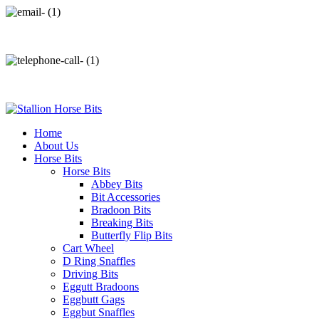
info@stallionhorsebits.com
+92 321 7152261
Home
About Us
Horse Bits
Horse Bits
Abbey Bits
Bit Accessories
Bradoon Bits
Breaking Bits
Butterfly Flip Bits
Cart Wheel
D Ring Snaffles
Driving Bits
Eggutt Bradoons
Eggbutt Gags
Eggbut Snaffles