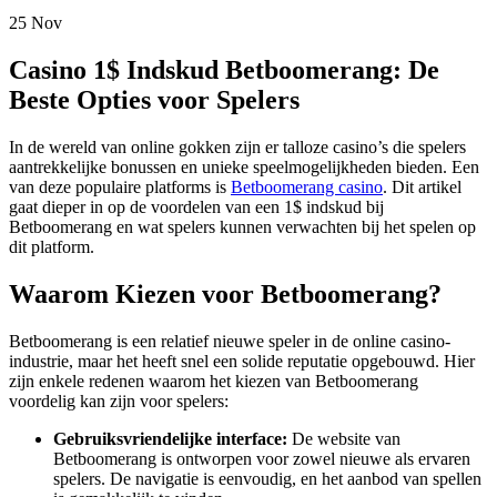
25
Nov
Casino 1$ Indskud Betboomerang: De
Beste Opties voor Spelers
In de wereld van online gokken zijn er talloze casino’s die spelers
aantrekkelijke bonussen en unieke speelmogelijkheden bieden. Een
van deze populaire platforms is
Betboomerang casino
. Dit artikel
gaat dieper in op de voordelen van een 1$ indskud bij
Betboomerang en wat spelers kunnen verwachten bij het spelen op
dit platform.
Waarom Kiezen voor Betboomerang?
Betboomerang is een relatief nieuwe speler in de online casino-
industrie, maar het heeft snel een solide reputatie opgebouwd. Hier
zijn enkele redenen waarom het kiezen van Betboomerang
voordelig kan zijn voor spelers:
Gebruiksvriendelijke interface:
De website van
Betboomerang is ontworpen voor zowel nieuwe als ervaren
spelers. De navigatie is eenvoudig, en het aanbod van spellen