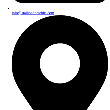
info@stallionhorsebits.com