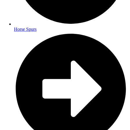
Horse Spurs