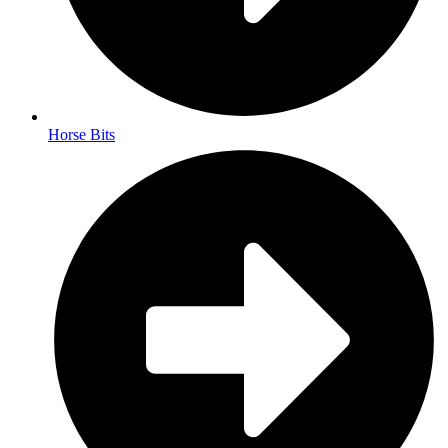
Horse Bits