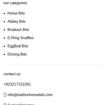
our categories
Horse Bits
Abbey Bits
Bradoon Bits
D Ring Snaffles
EggButt Bits
Driving Bits
contact us
+923217152261
info@stallionhorsebits.com