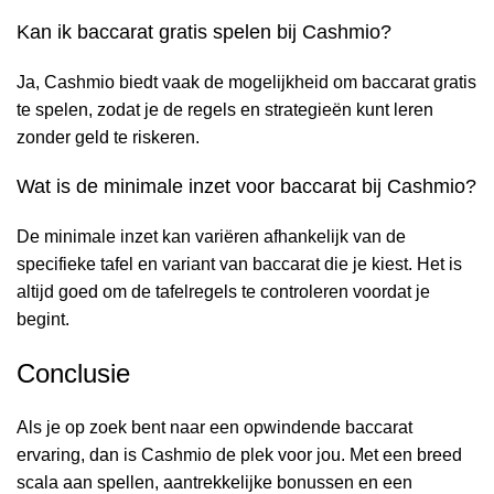
Kan ik baccarat gratis spelen bij Cashmio?
Ja, Cashmio biedt vaak de mogelijkheid om baccarat gratis
te spelen, zodat je de regels en strategieën kunt leren
zonder geld te riskeren.
Wat is de minimale inzet voor baccarat bij Cashmio?
De minimale inzet kan variëren afhankelijk van de
specifieke tafel en variant van baccarat die je kiest. Het is
altijd goed om de tafelregels te controleren voordat je
begint.
Conclusie
Als je op zoek bent naar een opwindende baccarat
ervaring, dan is Cashmio de plek voor jou. Met een breed
scala aan spellen, aantrekkelijke bonussen en een