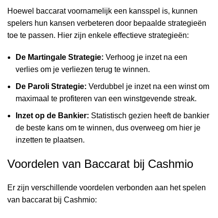
Hoewel baccarat voornamelijk een kansspel is, kunnen
spelers hun kansen verbeteren door bepaalde strategieën
toe te passen. Hier zijn enkele effectieve strategieën:
De Martingale Strategie:
Verhoog je inzet na een
verlies om je verliezen terug te winnen.
De Paroli Strategie:
Verdubbel je inzet na een winst om
maximaal te profiteren van een winstgevende streak.
Inzet op de Bankier:
Statistisch gezien heeft de bankier
de beste kans om te winnen, dus overweeg om hier je
inzetten te plaatsen.
Voordelen van Baccarat bij Cashmio
Er zijn verschillende voordelen verbonden aan het spelen
van baccarat bij Cashmio: