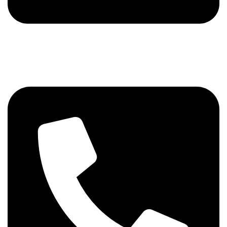
+92 321 7152261