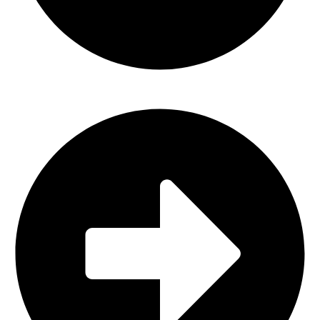
Horse Spurs