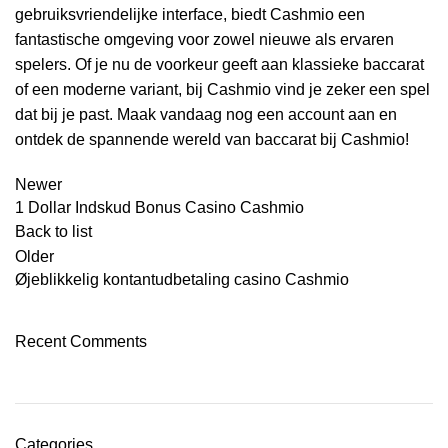
gebruiksvriendelijke interface, biedt Cashmio een
fantastische omgeving voor zowel nieuwe als ervaren
spelers. Of je nu de voorkeur geeft aan klassieke baccarat
of een moderne variant, bij Cashmio vind je zeker een spel
dat bij je past. Maak vandaag nog een account aan en
ontdek de spannende wereld van baccarat bij Cashmio!
Newer
1 Dollar Indskud Bonus Casino Cashmio
Back to list
Older
Øjeblikkelig kontantudbetaling casino Cashmio
Recent Comments
Categories