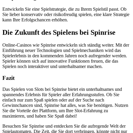
Entwickeln Sie eine Spielstrategie, die zu Ihrem Spielstil passt. Ob
Sie lieber konservativ oder risikofreudig spielen, eine klare Strategie
kann Ihre Erfolgschancen erhöhen.
Die Zukunft des Spielens bei Spinrise
Online-Casinos wie Spinrise entwickeln sich ständig weiter. Mit der
Einführung neuer Technologien und Spielmechaniken wird das
Spielerlebnis in den kommenden Jahren noch aufregender werden.
Spieler können sich auf innovative Funktionen freuen, die das
Spielen noch interaktiver und unterhaltsamer machen.
Fazit
Das Spielen von Slots bei Spinrise bietet ein unterhaltsames und
spannendes Erlebnis für Spieler aller Erfahrungsstufen. Ob Sie
einfach nur zum Spaß spielen oder auf der Suche nach
Gewinnchancen sind, Spinrise hat alles, was Sie benötigen. Nutzen
Sie die Vorteile der Plattform, um Ihre Slot-Erfahrung zu
maximieren, und haben Sie Spaß dabei!
Besuchen Sie Spinrise und entdecken Sie die aufregende Welt der
Spielautomaten. Die Zeit, die Sie dort verbringen, könnte nicht nur