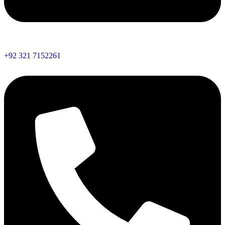
+92 321 7152261