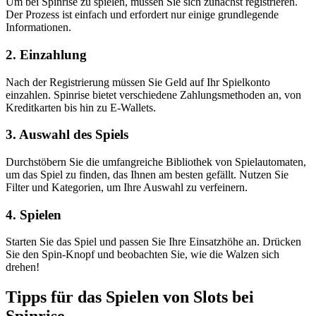
Um bei Spinrise zu spielen, müssen Sie sich zunächst registrieren.
Der Prozess ist einfach und erfordert nur einige grundlegende
Informationen.
2. Einzahlung
Nach der Registrierung müssen Sie Geld auf Ihr Spielkonto
einzahlen. Spinrise bietet verschiedene Zahlungsmethoden an, von
Kreditkarten bis hin zu E-Wallets.
3. Auswahl des Spiels
Durchstöbern Sie die umfangreiche Bibliothek von Spielautomaten,
um das Spiel zu finden, das Ihnen am besten gefällt. Nutzen Sie
Filter und Kategorien, um Ihre Auswahl zu verfeinern.
4. Spielen
Starten Sie das Spiel und passen Sie Ihre Einsatzhöhe an. Drücken
Sie den Spin-Knopf und beobachten Sie, wie die Walzen sich
drehen!
Tipps für das Spielen von Slots bei