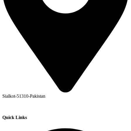
Sialkot-51310-Pakistan
Quick Links