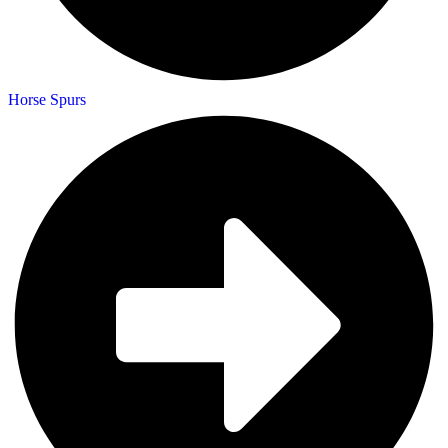
Horse Spurs