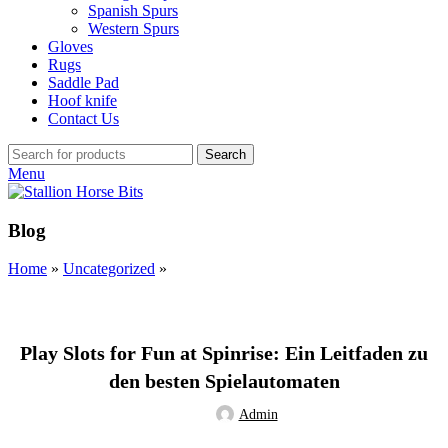
Spanish Spurs
Western Spurs
Gloves
Rugs
Saddle Pad
Hoof knife
Contact Us
Search
Menu
Blog
Home
»
Uncategorized
»
UNCATEGORIZED
Play Slots for Fun at Spinrise: Ein Leitfaden zu
den besten Spielautomaten
Admin