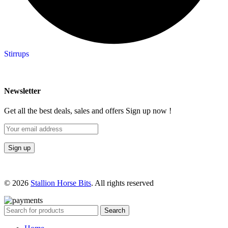
Stirrups
Newsletter
Get all the best deals, sales and offers Sign up now !
© 2026
Stallion Horse Bits
. All rights reserved
Search