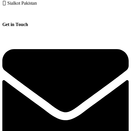
Sialkot Pakistan
Get in Touch