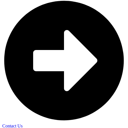
Contact Us