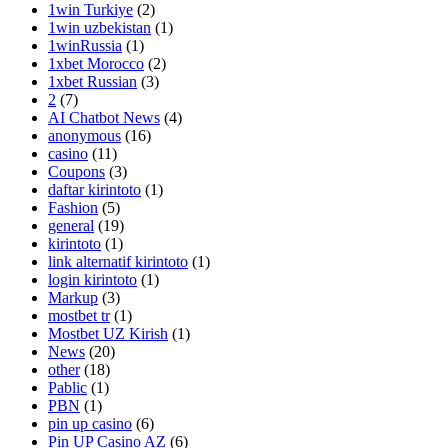
1win Turkiye
(2)
1win uzbekistan
(1)
1winRussia
(1)
1xbet Morocco
(2)
1xbet Russian
(3)
2
(7)
AI Chatbot News
(4)
anonymous
(16)
casino
(11)
Coupons
(3)
daftar kirintoto
(1)
Fashion
(5)
general
(19)
kirintoto
(1)
link alternatif kirintoto
(1)
login kirintoto
(1)
Markup
(3)
mostbet tr
(1)
Mostbet UZ Kirish
(1)
News
(20)
other
(18)
Pablic
(1)
PBN
(1)
pin up casino
(6)
Pin UP Casino AZ
(6)