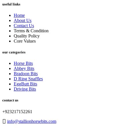
useful links
Home
About Us
Contact Us
Terms & Condition
Quality Policy
Core Values
our categories
Horse Bits
Abbey Bits
Bradoon Bits
D Ring Snaffles
EggButt Bits
Driving Bits
contact us
+923217152261
info@stallionhorsebits.com