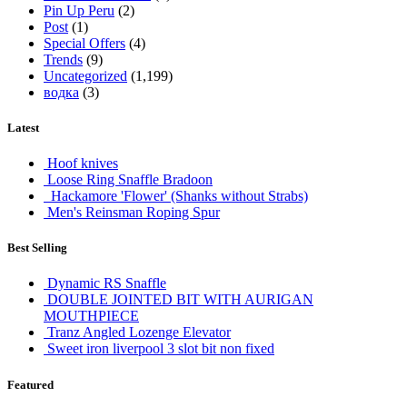
Pin Up Peru
(2)
Post
(1)
Special Offers
(4)
Trends
(9)
Uncategorized
(1,199)
водка
(3)
Latest
Hoof knives
Loose Ring Snaffle Bradoon
Hackamore 'Flower' (Shanks without Strabs)
Men's Reinsman Roping Spur
Best Selling
Dynamic RS Snaffle
DOUBLE JOINTED BIT WITH AURIGAN
MOUTHPIECE
Tranz Angled Lozenge Elevator
Sweet iron liverpool 3 slot bit non fixed
Featured