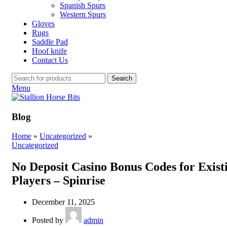
Spanish Spurs
Western Spurs
Gloves
Rugs
Saddle Pad
Hoof knife
Contact Us
Search
Menu
Blog
Home
»
Uncategorized
»
Uncategorized
No Deposit Casino Bonus Codes for Exist
Players – Spinrise
December 11, 2025
Posted by
admin