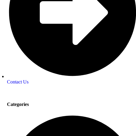
Contact Us
Categories