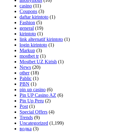
anonymous
(16)
casino
(11)
Coupons
(3)
daftar kirintoto
(1)
Fashion
(5)
general
(19)
kirintoto
(1)
link alternatif kirintoto
(1)
login kirintoto
(1)
Markup
(3)
mostbet tr
(1)
Mostbet UZ Kirish
(1)
News
(20)
other
(18)
Pablic
(1)
PBN
(1)
pin up casino
(6)
Pin UP Casino AZ
(6)
Pin Up Peru
(2)
Post
(1)
Special Offers
(4)
Trends
(9)
Uncategorized
(1,199)
водка
(3)