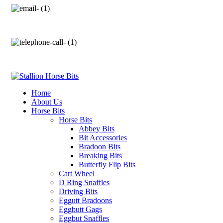
info@stallionhorsebits.com
+92 321 7152261
Home
About Us
Horse Bits
Horse Bits
Abbey Bits
Bit Accessories
Bradoon Bits
Breaking Bits
Butterfly Flip Bits
Cart Wheel
D Ring Snaffles
Driving Bits
Eggutt Bradoons
Eggbutt Gags
Eggbut Snaffles