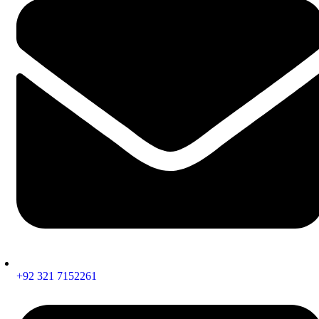
+92 321 7152261