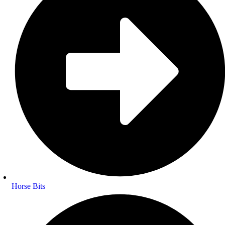
Horse Bits