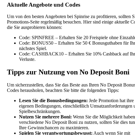
Aktuelle Angebote und Codes
Um von den besten Angeboten bei Spinrise zu profitieren, sollten S
Promotions-Seite regelmäßig besuchen. Hier sind einige aktuelle C
die Sie ausprobieren können:
Code: SPINFREE – Erhalten Sie 20 Freispiele ohne Einzahl
Code: BONUS50 – Erhalten Sie 50 € Bonusguthaben für Ih
nächstes Spiel.
Code: CASHBACK10 – Erhalten Sie 10% Cashback auf Ih
Verluste.
Tipps zur Nutzung von No Deposit Boni
Um sicherzustellen, dass Sie das Beste aus Ihren No Deposit Bonu
Codes herausholen, beachten Sie bitte die folgenden Tipps:
Lesen Sie die Bonusbedingungen:
Jede Promotion hat ihre
eigenen Bedingungen, einschließlich Umsatzanforderungen 
Spielbeschränkungen.
Nutzen Sie mehrere Boni:
Wenn Sie die Möglichkeit haben
verschiedene No Deposit Boni zu nutzen, sollten Sie dies tu
Ihre Gewinnchancen zu maximieren.
Spielen Sie verantwortungsbewusst:
Auch wenn Sie mit