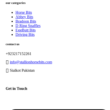
our categories
Horse Bits
Abbey Bits
Bradoon Bits
D Ring Snaffles
EggButt Bits
Driving Bits
contact us
+923217152261
info@stallionhorsebits.com
Sialkot Pakistan
Get in Touch