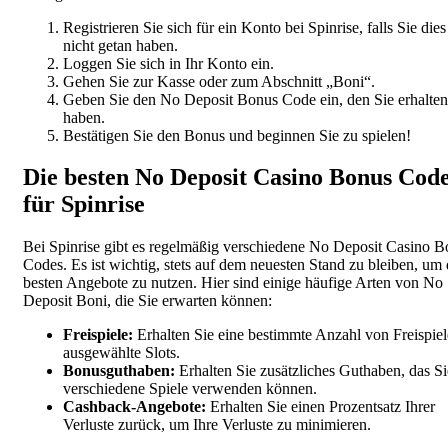
Registrieren Sie sich für ein Konto bei Spinrise, falls Sie die
nicht getan haben.
Loggen Sie sich in Ihr Konto ein.
Gehen Sie zur Kasse oder zum Abschnitt „Boni“.
Geben Sie den No Deposit Bonus Code ein, den Sie erhalten
haben.
Bestätigen Sie den Bonus und beginnen Sie zu spielen!
Die besten No Deposit Casino Bonus Cod
für Spinrise
Bei Spinrise gibt es regelmäßig verschiedene No Deposit Casino 
Codes. Es ist wichtig, stets auf dem neuesten Stand zu bleiben, um 
besten Angebote zu nutzen. Hier sind einige häufige Arten von No
Deposit Boni, die Sie erwarten können:
Freispiele:
Erhalten Sie eine bestimmte Anzahl von Freispiel
ausgewählte Slots.
Bonusguthaben:
Erhalten Sie zusätzliches Guthaben, das Si
verschiedene Spiele verwenden können.
Cashback-Angebote:
Erhalten Sie einen Prozentsatz Ihrer
Verluste zurück, um Ihre Verluste zu minimieren.