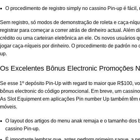
O procedimento de registro simply no cassino Pin-up é fácil, r
Sem registro, só modos de demonstração de roleta e caça-níque
registrar para começar a correr atrás de dinheiro actual. Além d
crédito ou uma carteiran eletrônica an ele. Os novos usuários 
jogar caça-níqueis por dinheiro. O procedimento de padrón n
up
.
Os Excelentes Bônus Electronic Promoções N
Se esse 1º depósito Pin-Up with regard to maior que R$100, voc
bônus electronic do código promocional. Em breve, um cassino 
As Slot Equipment em aplicações Pin number Up também têm um
móveis.
O layout dos artigos do menu anak remaja e o tamanho dos b
cassino Pin-up.
É importante lembrar que, antes perform primeiro saque, a n