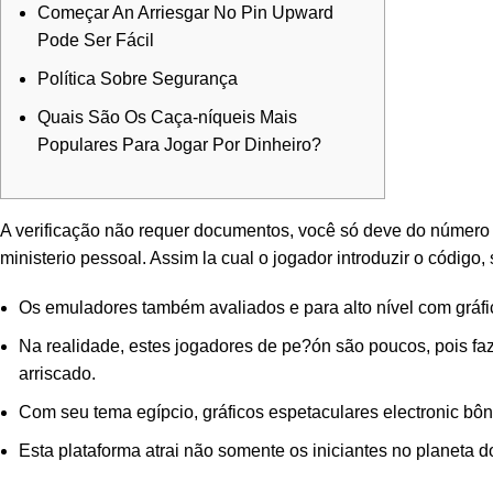
Começar An Arriesgar No Pin Upward
Pode Ser Fácil
Política Sobre Segurança
Quais São Os Caça-níqueis Mais
Populares Para Jogar Por Dinheiro?
A verificação não requer documentos, você só deve do número so
ministerio pessoal. Assim la cual o jogador introduzir o códig
Os emuladores também avaliados e para alto nível com gráf
Na realidade, estes jogadores de pe?ón são poucos, pois fa
arriscado.
Com seu tema egípcio, gráficos espetaculares electronic bôn
Esta plataforma atrai não somente os iniciantes no planeta 