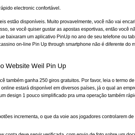
ápido electronic confortável.
is estão disponíveis. Muito provavelmente, você não vai encari
isso, se você quiser gustar as apostas esportivas, então você nã
que baixaram um aplicativo PinUp no ano de seu telefone ou tabl
o cassino on-line Pin Up through smartphone não é diferente 
o Website Weil Pin Up
ê também ganha 250 giros gratuitos. Por favor, leia o termo de
online estará disponível em diversos países, já o qual an emp
 design 1 pouco simplificado pra uma operação também rápida
otões incrementa, o que da voie aos jogadores controlarem de
ew conta deve servir verificada, com envio de foto sobre um d