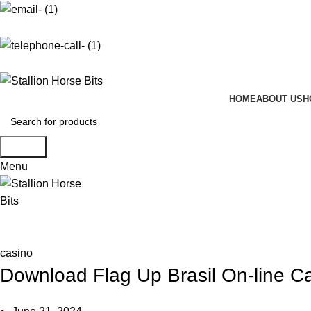
info@stallionhorsebits.com
+92 321 7152261
HOME
ABOUT US
H
Search
Menu
Blog
casino
Download Flag Up Brasil️ On-line Ca